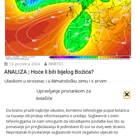
13. prosinca 2024.
RIMETEO
ANALIZA | Hoće li biti bijelog Božića?
Ulaskom u prosinac i u klimatološku zimu i s prvim
emitiranjima filmskog maratona “Sam u kući”...
Upravljanje pristankom za
Analiza
PGŽ i Hrvatska
Tjedna prognoza
kolačiće
Da bismo pružili najbolje iskustvo, koristimo tehnologije poput kolačića
za čuvanje i/ili pristup informacijama o uređaju. Suglasnost s ovim
tehnologijama će nam omogućiti da obrađujemo podatke kao što su
ponašanje pri pregledavanju ili jedinstveni ID-ovi na ovoj web stranici.
Nepristanak ili povlačenje suglasnosti može negativno utjecati na