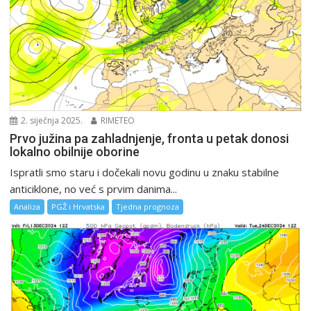
2. siječnja 2025.
RIMETEO
Prvo južina pa zahladnjenje, fronta u petak donosi
lokalno obilnije oborine
Ispratli smo staru i dočekali novu godinu u znaku stabilne
anticiklone, no već s prvim danima...
Analiza
PGŽ i Hrvatska
Tjedna prognoza