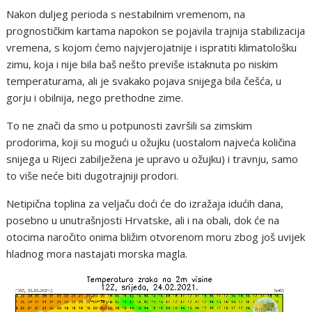
Nakon duljeg perioda s nestabilnim vremenom, na
prognostičkim kartama napokon se pojavila trajnija stabilizacija
vremena, s kojom ćemo najvjerojatnije i ispratiti klimatološku
zimu, koja i nije bila baš nešto previše istaknuta po niskim
temperaturama, ali je svakako pojava snijega bila češća, u
gorju i obilnija, nego prethodne zime.
To ne znači da smo u potpunosti završili sa zimskim
prodorima, koji su mogući u ožujku (uostalom najveća količina
snijega u Rijeci zabilježena je upravo u ožujku) i travnju, samo
to više neće biti dugotrajniji prodori.
Netipična toplina za veljaču doći će do izražaja idućih dana,
posebno u unutrašnjosti Hrvatske, ali i na obali, dok će na
otocima naročito onima bližim otvorenom moru zbog još uvijek
hladnog mora nastajati morska magla.