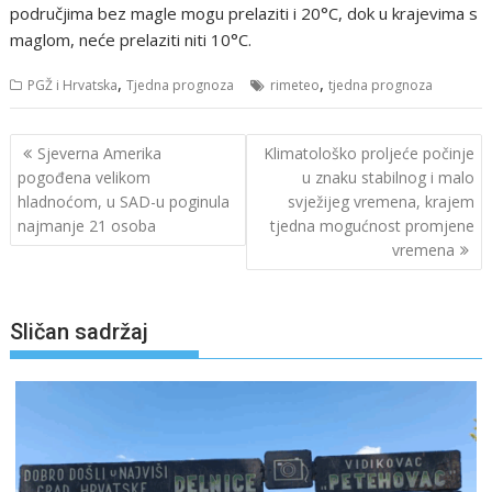
područjima bez magle mogu prelaziti i 20°C, dok u krajevima s
maglom, neće prelaziti niti 10°C.
,
,
PGŽ i Hrvatska
Tjedna prognoza
rimeteo
tjedna prognoza
Navigacija
Sjeverna Amerika
Klimatološko proljeće počinje
objava
pogođena velikom
u znaku stabilnog i malo
hladnoćom, u SAD-u poginula
svježijeg vremena, krajem
najmanje 21 osoba
tjedna mogućnost promjene
vremena
Sličan sadržaj