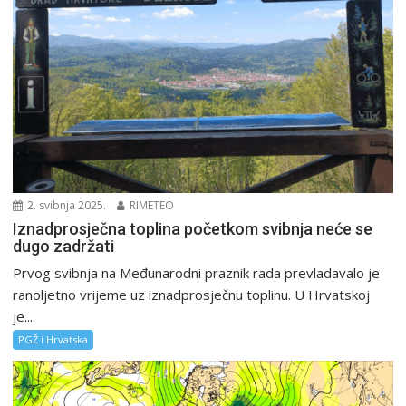
2. svibnja 2025.
RIMETEO
Iznadprosječna toplina početkom svibnja neće se
dugo zadržati
Prvog svibnja na Međunarodni praznik rada prevladavalo je
ranoljetno vrijeme uz iznadprosječnu toplinu. U Hrvatskoj
je...
PGŽ i Hrvatska