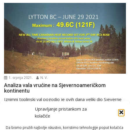
1. srpnja 2021.
N. V.
Analiza vala vrućine na Sjevernoameričkom
kontinentu
Iznimni toplinski val pogodio je ovih dana veliki dio Sjeverne
Amerike. Prvenstveno se to odnosi na...
Upravljanje pristankom za
Analiza
Europa i svijet
Rekordi
kolačiće
Da bismo pružili najbolje iskustvo, koristimo tehnologije poput kolačića