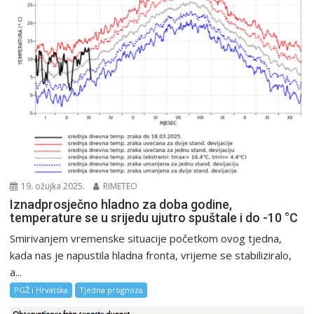
19. ožujka 2025.
RIMETEO
Iznadprosječno hladno za doba godine,
temperature se u srijedu ujutro spuštale i do -10 °C
Smirivanjem vremenske situacije početkom ovog tjedna,
kada nas je napustila hladna fronta, vrijeme se stabiliziralo,
a...
PGŽ i Hrvatska
Tjedna prognoza