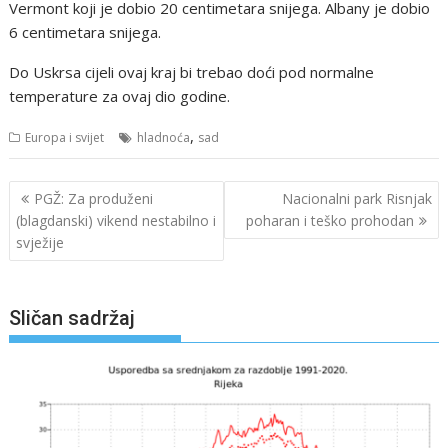
Vermont koji je dobio 20 centimetara snijega. Albany je dobio
6 centimetara snijega.
Do Uskrsa cijeli ovaj kraj bi trebao doći pod normalne
temperature za ovaj dio godine.
,
Europa i svijet
hladnoća
sad
Navigacija
PGŽ: Za produženi
Nacionalni park Risnjak
objava
(blagdanski) vikend nestabilno i
poharan i teško prohodan
svježije
Sličan sadržaj