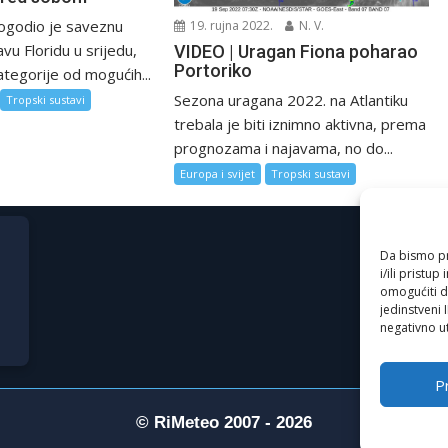
ogodio je saveznu
19. rujna 2022.
N. V.
vu Floridu u srijedu,
VIDEO | Uragan Fiona poharao
Portoriko
kategorije od mogućih...
Sezona uragana 2022. na Atlantiku
Tropski sustavi
trebala je biti iznimno aktivna, prema
prognozama i najavama, no do...
Europa i svijet
Tropski sustavi
Da bismo pru
i/ili prist
omogućiti d
jedinstveni 
negativno ut
Pr
© RiMeteo 2007 - 2026