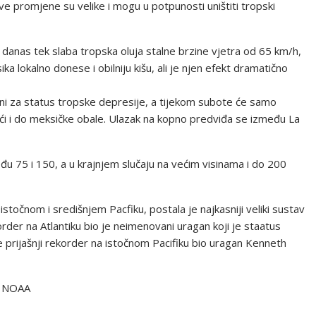
ve promjene su velike i mogu u potpunosti uništiti tropski
 danas tek slaba tropska oluja stalne brzine vjetra od 65 km/h,
a lokalno donese i obilniju kišu, ali je njen efekt dramatično
i za status tropske depresije, a tijekom subote će samo
stići i do meksičke obale. Ulazak na kopno predviđa se između La
u 75 i 150, a u krajnjem slučaju na većim visinama i do 200
istočnom i središnjem Pacfiku, postala je najkasniji veliki sustav
rder na Atlantiku bio je neimenovani uragan koji je staatus
e prijašnji rekorder na istočnom Pacifiku bio uragan Kenneth
r: NOAA