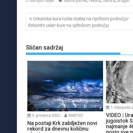
Europa i svijet
istočni pacifik
rekord
sandra
uragan
Navigacija
Orkanska bura rušila stabla na riječkom području/
objava
Rekordni udari bure na splitskom području
Sličan sadržaj
1. listopada 
VIDEO | Ur
5. prosinca 2022.
RIMETEO
jugoistok 
Na postaji Krk zabilježen novi
najmanje 40
rekord za dnevnu količinu
nosio sve 