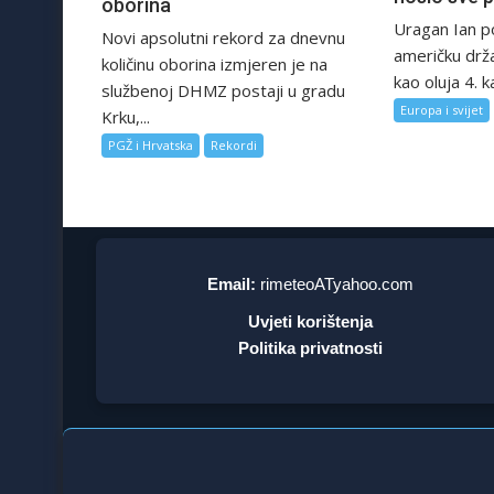
oborina
Uragan Ian p
Novi apsolutni rekord za dnevnu
američku drža
količinu oborina izmjeren je na
kao oluja 4. 
službenoj DHMZ postaji u gradu
Europa i svijet
Krku,...
PGŽ i Hrvatska
Rekordi
Email:
rimeteoATyahoo.com
Uvjeti korištenja
Politika privatnosti