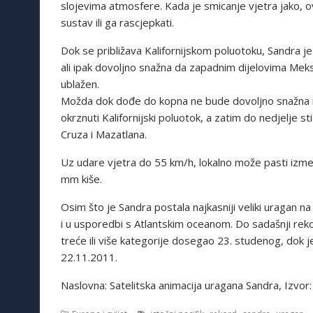
slojevima atmosfere. Kada je smicanje vjetra jako, o
sustav ili ga rascjepkati.
Dok se približava Kalifornijskom poluotoku, Sandra je
ali ipak dovoljno snažna da zapadnim dijelovima Meksik
ublažen.
Možda dok dođe do kopna ne bude dovoljno snažna n
okrznuti Kalifornijski poluotok, a zatim do nedjelje 
Cruza i Mazatlana.
Uz udare vjetra do 55 km/h, lokalno može pasti izmeđ
mm kiše.
Osim što je Sandra postala najkasniji veliki uragan na 
i u usporedbi s Atlantskim oceanom. Do sadašnji reko
treće ili više kategorije dosegao 23. studenog, dok j
22.11.2011.
Naslovna: Satelitska animacija uragana Sandra, Izvo
,
,
,