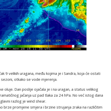
k 9 velikih uragana, među kojima je i Sandra, koja će ostati
oj sezoni, otkako se vode mjerenja.
e oluje. Dan poslije ojačala je i na uragan, a status velikog
ramatičnog jačanja uz pad tlaka za 24 hPa. No već istog dana
glavni razlog je wind shear.
brze promjene smjera i brzine strujanja zraka na različitim