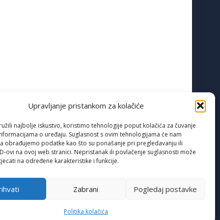
Upravljanje pristankom za kolačiće
žili najbolje iskustvo, koristimo tehnologije poput kolačića za čuvanje
up informacijama o uređaju. Suglasnost s ovim tehnologijama će nam
a obrađujemo podatke kao što su ponašanje pri pregledavanju ili
ID-ovi na ovoj web stranici. Nepristanak ili povlačenje suglasnosti može
jecati na određene karakteristike i funkcije.
ihvati
Zabrani
Pogledaj postavke
Politika kolačića