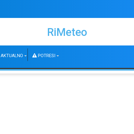
RiMeteo
AKTUALNO
POTRESI