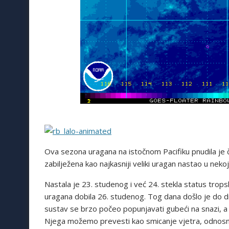
Ova sezona uragana na istočnom Pacifiku pnudila je ča
zabilježena kao najkasniji veliki uragan nastao u nek
Nastala je 23. studenog i već 24. stekla status tropsk
uragana dobila 26. studenog. Tog dana došlo je do d
sustav se brzo počeo popunjavati gubeći na snazi, a 
Njega možemo prevesti kao smicanje vjetra, odnosno 