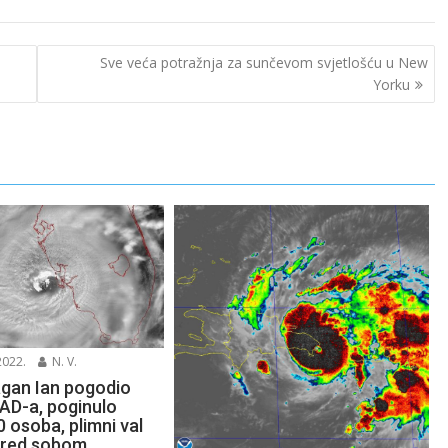
Sve veća potražnja za sunčevom svjetlošću u New
Yorku
2022.
N. V.
agan Ian pogodio
SAD-a, poginulo
 osoba, plimni val
pred sobom