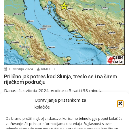
1. svibnja 2024.
RIMETEO
Prilično jak potres kod Slunja, treslo se i na širem
riječkom području
Danas, 1. svibnja 2024. godine u 5 sati i 38 minuta
seizmografi Seizmološke službe RH zabilježili...
Upravljanje pristankom za
PGŽ i Hrvatska
Potres
kolačiće
Da bismo pružili najbolje iskustvo, koristimo tehnologije poput kolačića
za čuvanje i/ili pristup informacijama o uređaju. Suglasnost s ovim
tehnologijama će nam omogućiti da obrađujemo podatke kao što su