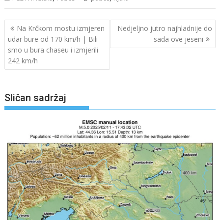
Navigacija
Na Krčkom mostu izmjeren
Nedjeljno jutro najhladnije do
objava
udar bure od 170 km/h | Bili
sada ove jeseni
smo u bura chaseu i izmjerili
242 km/h
Sličan sadržaj