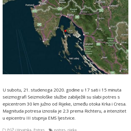
U subotu, 21. studenoga 2020. godine u 17 sati i 15 minuta
seizmografi Seizmološke službe zabilježili su slabi potres s
epicentrom 30 km južno od Rijeke, između otoka Krka i Cresa.
Magnituda potresa iznosila je 2.3 prema Richteru, a intenzitet
u epicentru III stupnja EMS ljestvice.
,
,
PGŽ i Hrvatska
Potres
potres
rijeka