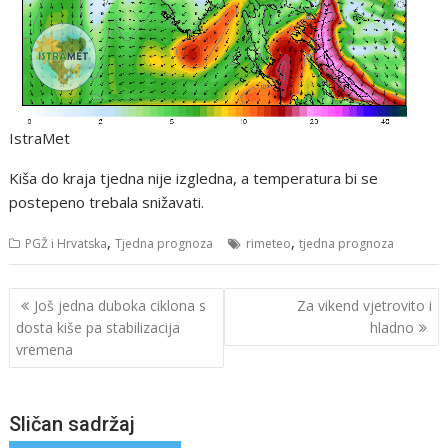
IstraMet
Kiša do kraja tjedna nije izgledna, a temperatura bi se
postepeno trebala snižavati.
,
,
PGŽ i Hrvatska
Tjedna prognoza
rimeteo
tjedna prognoza
Navigacija
Još jedna duboka ciklona s
Za vikend vjetrovito i
objava
dosta kiše pa stabilizacija
hladno
vremena
Sličan sadržaj