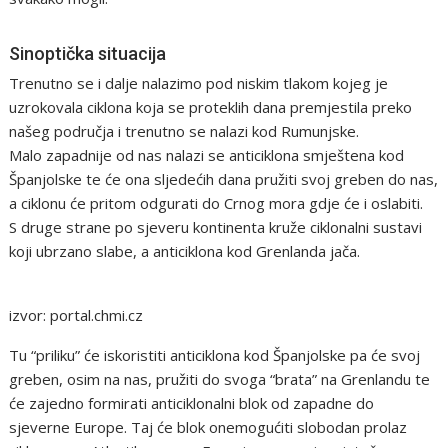
Sinoptička situacija
Trenutno se i dalje nalazimo pod niskim tlakom kojeg je
uzrokovala ciklona koja se proteklih dana premjestila preko
našeg područja i trenutno se nalazi kod Rumunjske.
Malo zapadnije od nas nalazi se anticiklona smještena kod
Španjolske te će ona sljedećih dana pružiti svoj greben do nas,
a ciklonu će pritom odgurati do Crnog mora gdje će i oslabiti.
S druge strane po sjeveru kontinenta kruže ciklonalni sustavi
koji ubrzano slabe, a anticiklona kod Grenlanda jača.
izvor: portal.chmi.cz
Tu “priliku” će iskoristiti anticiklona kod Španjolske pa će svoj
greben, osim na nas, pružiti do svoga “brata” na Grenlandu te
će zajedno formirati anticiklonalni blok od zapadne do
sjeverne Europe. Taj će blok onemogućiti slobodan prolaz