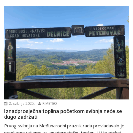
2. svibnja 2025.
RIMETEO
Iznadprosječna toplina početkom svibnja neće se
dugo zadržati
Prvog svibnja na Međunarodni praznik rada prevladavalo je
ranoljetno vrijeme uz iznadprosječnu toplinu. U Hrvatskoj