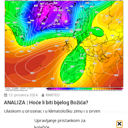
13. prosinca 2024.
RIMETEO
ANALIZA | Hoće li biti bijelog Božića?
Ulaskom u prosinac i u klimatološku zimu i s prvim
emitiranjima filmskog maratona “Sam u kući”...
Upravljanje pristankom za
Analiza
PGŽ i Hrvatska
Tjedna prognoza
kolačiće