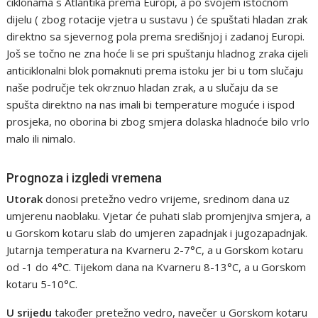
ciklonama s Atlantika prema Europi, a po svojem istočnom
dijelu ( zbog rotacije vjetra u sustavu ) će spuštati hladan zrak
direktno sa sjevernog pola prema središnjoj i zadanoj Europi.
Još se točno ne zna hoće li se pri spuštanju hladnog zraka cijeli
anticiklonalni blok pomaknuti prema istoku jer bi u tom slučaju
naše područje tek okrznuo hladan zrak, a u slučaju da se
spušta direktno na nas imali bi temperature moguće i ispod
prosjeka, no oborina bi zbog smjera dolaska hladnoće bilo vrlo
malo ili nimalo.
Prognoza i izgledi vremena
Utorak
donosi pretežno vedro vrijeme, sredinom dana uz
umjerenu naoblaku. Vjetar će puhati slab promjenjiva smjera, a
u Gorskom kotaru slab do umjeren zapadnjak i jugozapadnjak.
Jutarnja temperatura na Kvarneru 2-7°C, a u Gorskom kotaru
od -1 do 4°C. Tijekom dana na Kvarneru 8-13°C, a u Gorskom
kotaru 5-10°C.
U srijedu
također pretežno vedro, navečer u Gorskom kotaru