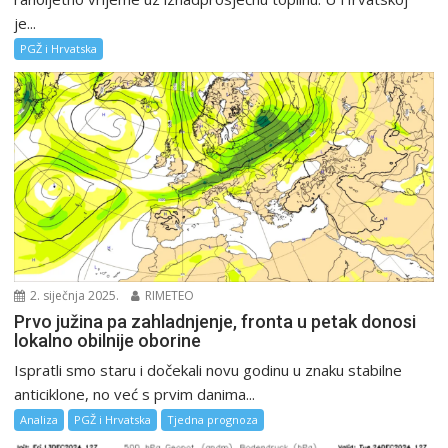
je...
PGŽ i Hrvatska
2. siječnja 2025.
RIMETEO
Prvo južina pa zahladnjenje, fronta u petak donosi
lokalno obilnije oborine
Ispratli smo staru i dočekali novu godinu u znaku stabilne
anticiklone, no već s prvim danima...
Analiza
PGŽ i Hrvatska
Tjedna prognoza