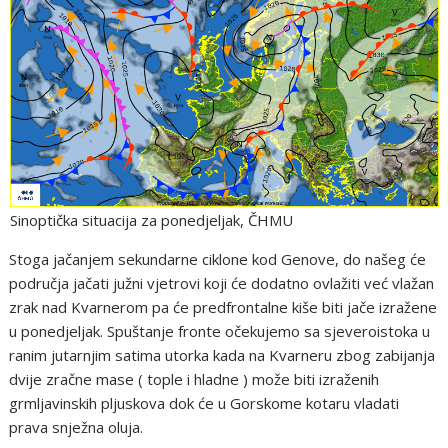
Sinoptička situacija za ponedjeljak, ČHMU
Stoga jačanjem sekundarne ciklone kod Genove, do našeg će
područja jačati južni vjetrovi koji će dodatno ovlažiti već vlažan
zrak nad Kvarnerom pa će predfrontalne kiše biti jače izražene
u ponedjeljak. Spuštanje fronte očekujemo sa sjeveroistoka u
ranim jutarnjim satima utorka kada na Kvarneru zbog zabijanja
dvije zračne mase ( tople i hladne ) može biti izraženih
grmljavinskih pljuskova dok će u Gorskome kotaru vladati
prava snježna oluja.