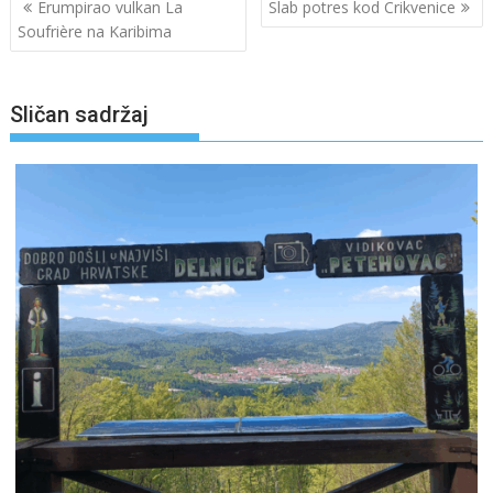
Navigacija
Erumpirao vulkan La
Slab potres kod Crikvenice
objava
Soufrière na Karibima
Sličan sadržaj