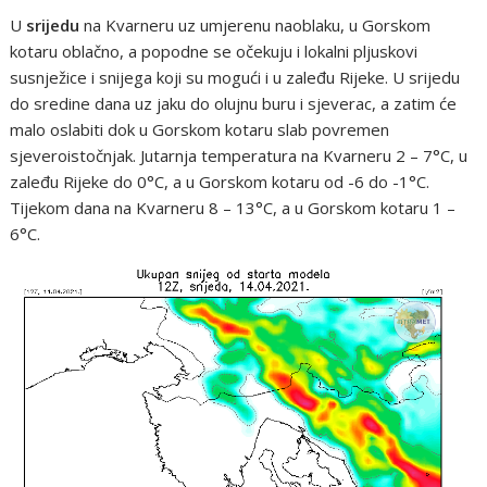
U
srijedu
na Kvarneru uz umjerenu naoblaku, u Gorskom
kotaru oblačno, a popodne se očekuju i lokalni pljuskovi
susnježice i snijega koji su mogući i u zaleđu Rijeke. U srijedu
do sredine dana uz jaku do olujnu buru i sjeverac, a zatim će
malo oslabiti dok u Gorskom kotaru slab povremen
sjeveroistočnjak. Jutarnja temperatura na Kvarneru 2 – 7°C, u
zaleđu Rijeke do 0°C, a u Gorskom kotaru od -6 do -1°C.
Tijekom dana na Kvarneru 8 – 13°C, a u Gorskom kotaru 1 –
6°C.