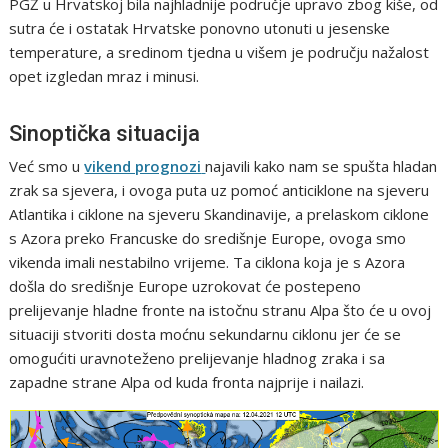
PGŽ u Hrvatskoj bila najhladnije područje upravo zbog kiše, od
sutra će i ostatak Hrvatske ponovno utonuti u jesenske
temperature, a sredinom tjedna u višem je području nažalost
opet izgledan mraz i minusi.
Sinoptička situacija
Već smo u
vikend prognozi
najavili kako nam se spušta hladan
zrak sa sjevera, i ovoga puta uz pomoć anticiklone na sjeveru
Atlantika i ciklone na sjeveru Skandinavije, a prelaskom ciklone
s Azora preko Francuske do središnje Europe, ovoga smo
vikenda imali nestabilno vrijeme. Ta ciklona koja je s Azora
došla do središnje Europe uzrokovat će postepeno
prelijevanje hladne fronte na istočnu stranu Alpa što će u ovoj
situaciji stvoriti dosta moćnu sekundarnu ciklonu jer će se
omogućiti uravnoteženo prelijevanje hladnog zraka i sa
zapadne strane Alpa od kuda fronta najprije i nailazi.