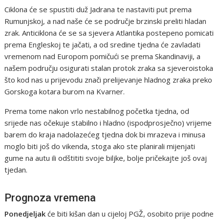
Ciklona će se spustiti duž Jadrana te nastaviti put prema
Rumunjskoj, a nad naše će se područje brzinski preliti hladan
zrak. Anticiklona će se sa sjevera Atlantika postepeno pomicati
prema Engleskoj te jačati, a od sredine tjedna će zavladati
vremenom nad Europom pomičući se prema Skandinaviji, a
našem području osigurati stalan protok zraka sa sjeveroistoka
što kod nas u prijevodu znači prelijevanje hladnog zraka preko
Gorskoga kotara burom na Kvarner.
Prema tome nakon vrlo nestabilnog početka tjedna, od
srijede nas očekuje stabilno i hladno (ispodprosječno) vrijeme
barem do kraja nadolazećeg tjedna dok bi mrazeva i minusa
moglo biti još do vikenda, stoga ako ste planirali mijenjati
gume na autu ili odštititi svoje biljke, bolje pričekajte još ovaj
tjedan.
Prognoza vremena
Ponedjeljak
će biti kišan dan u cijeloj PGŽ, osobito prije podne