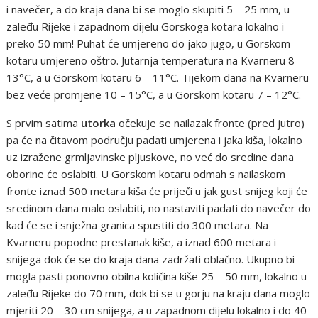
i navečer, a do kraja dana bi se moglo skupiti 5 – 25 mm, u
zaleđu Rijeke i zapadnom dijelu Gorskoga kotara lokalno i
preko 50 mm! Puhat će umjereno do jako jugo, u Gorskom
kotaru umjereno oštro. Jutarnja temperatura na Kvarneru 8 –
13°C, a u Gorskom kotaru 6 – 11°C. Tijekom dana na Kvarneru
bez veće promjene 10 – 15°C, a u Gorskom kotaru 7 – 12°C.
S prvim satima
utorka
očekuje se nailazak fronte (pred jutro)
pa će na čitavom području padati umjerena i jaka kiša, lokalno
uz izražene grmljavinske pljuskove, no već do sredine dana
oborine će oslabiti. U Gorskom kotaru odmah s nailaskom
fronte iznad 500 metara kiša će priječi u jak gust snijeg koji će
sredinom dana malo oslabiti, no nastaviti padati do navečer do
kad će se i snježna granica spustiti do 300 metara. Na
Kvarneru popodne prestanak kiše, a iznad 600 metara i
snijega dok će se do kraja dana zadržati oblačno. Ukupno bi
mogla pasti ponovno obilna količina kiše 25 – 50 mm, lokalno u
zaleđu Rijeke do 70 mm, dok bi se u gorju na kraju dana moglo
mjeriti 20 – 30 cm snijega, a u zapadnom dijelu lokalno i do 40