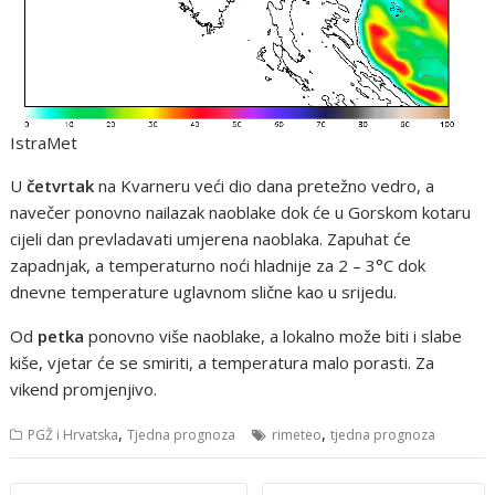
IstraMet
U
četvrtak
na Kvarneru veći dio dana pretežno vedro, a
navečer ponovno nailazak naoblake dok će u Gorskom kotaru
cijeli dan prevladavati umjerena naoblaka. Zapuhat će
zapadnjak, a temperaturno noći hladnije za 2 – 3°C dok
dnevne temperature uglavnom slične kao u srijedu.
Od
petka
ponovno više naoblake, a lokalno može biti i slabe
kiše, vjetar će se smiriti, a temperatura malo porasti. Za
vikend promjenjivo.
,
,
PGŽ i Hrvatska
Tjedna prognoza
rimeteo
tjedna prognoza