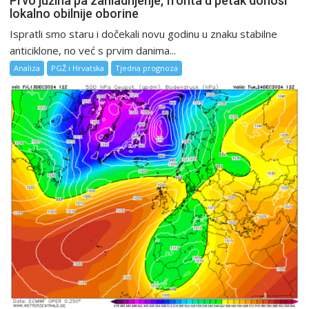
Prvo južina pa zahladnjenje, fronta u petak donosi
lokalno obilnije oborine
Ispratli smo staru i dočekali novu godinu u znaku stabilne
anticiklone, no već s prvim danima...
Analiza
PGŽ i Hrvatska
Tjedna prognoza