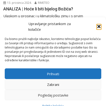
13. prosinca 2024.
RIMETEO
ANALIZA | Hoće li biti bijelog Božića?
Ulaskom u prosinac i u klimatološku zimu i s prvim
emitiranjima filmskog maratona “Sam u kući”...
Upravljanje pristankom za
Analiza
PGŽ i Hrvatska
Tjedna prognoza
kolačiće
Da bismo pružili najbolje iskustvo, koristimo tehnologije poput kolačića
za čuvanje i/ili pristup informacijama o uređaju. Suglasnost s ovim
tehnologijama će nam omogućiti da obrađujemo podatke kao što su
ponašanje pri pregledavanju ili jedinstveni ID-ovi na ovoj web stranici.
Nepristanak ili povlačenje suglasnosti može negativno utjecati na
određene karakteristike i funkcije.
Email:
rimeteoATyahoo.com
Uvjeti korištenja
Prihvati
Politika privatnosti
Zabrani
Pogledaj postavke
© RiMeteo 2007 - 2026
Politika kolačića