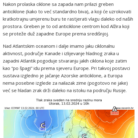
Nakon prolaska ciklone sa zapada nam prilazi greben
anticiklone (kako to već standardno biva), a koji će uzrokovati
kratkotrajnu umjerenu buru te rastjerati vlagu daleko od naših
prostora. Greben je to od anticiklone centrom kod Alžira koji
se proteže duž zapadne Europe prema središnjoj.
Nad Atlantskim oceanom i dalje imamo jaku ciklonalnu
aktivnost, područje Kanade i izlijevanje hladnog zraka u
zapadni Atlantik pogoduje stvaranju jakih ciklona koje zatim
kao “po špagi” idu prema sjeveru Europe. Pri takvoj postavci
sustava izgledno je jačanje Azorske anticiklone, a Europa
nema posebne izglede za nailazak zime (pogotovo ne jake)
već se hladan zrak drži daleko na istoku na području Rusije.