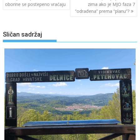
objava
oborine se postepeno vraćaju
zima ako je MJO faza 7
“odrađena” prema “planu”?
Sličan sadržaj