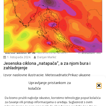
1. listopada 2024.
Darijan Markić
Jesenska ciklona „natapača“, a za njom bura i
zahladnjenje
Izvor naslovne ilustracije: MeteoadriaticPrikaz ukupne
količine oborina u periodu od srijede do subote gdje se vidi...
Upravljanje pristankom za
Analiza
PGŽ i Hrvatska
Tjedna prognoza
kolačiće
Da bismo pružili najbolje iskustvo, koristimo tehnologije poput kolačića
za čuvanje i/ili pristup informacijama o uređaju. Suglasnost s ovim