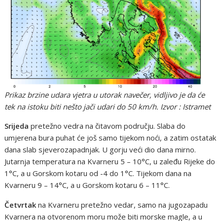
Prikaz brzine udara vjetra u utorak navečer, vidljivo je da će
tek na istoku biti nešto jači udari do 50 km/h. Izvor : Istramet
Srijeda
pretežno vedra na čitavom području. Slaba do
umjerena bura puhat će još samo tijekom noći, a zatim ostatak
dana slab sjeverozapadnjak. U gorju veći dio dana mirno.
Jutarnja temperatura na Kvarneru 5 – 10°C, u zaleđu Rijeke do
1°C, a u Gorskom kotaru od -4 do 1°C. Tijekom dana na
Kvarneru 9 – 14°C, a u Gorskom kotaru 6 – 11°C.
Četvrtak
na Kvarneru pretežno vedar, samo na jugozapadu
Kvarnera na otvorenom moru može biti morske magle, a u