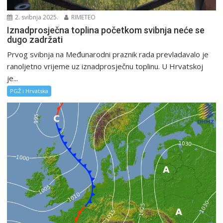
2. svibnja 2025.
RIMETEO
Iznadprosječna toplina početkom svibnja neće se
dugo zadržati
Prvog svibnja na Međunarodni praznik rada prevladavalo je
ranoljetno vrijeme uz iznadprosječnu toplinu. U Hrvatskoj
je...
PGŽ i Hrvatska