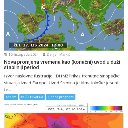
16. listopada 2024.
Darijan Markić
Nova promjena vremena kao (konačni) uvod u duži
stabilniji period
Izvor naslovne ilustracije : DHMZPrikaz trenutne sinoptičke
situacija iznad Europe. Uvod Sredina je klimatološke jeseni
te...
Analiza
PGŽ i Hrvatska
Tjedna prognoza