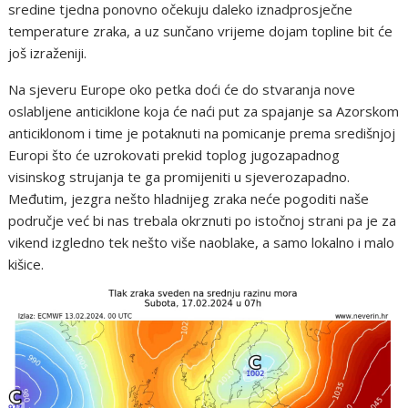
sredine tjedna ponovno očekuju daleko iznadprosječne
temperature zraka, a uz sunčano vrijeme dojam topline bit će
još izraženiji.
Na sjeveru Europe oko petka doći će do stvaranja nove
oslabljene anticiklone koja će naći put za spajanje sa Azorskom
anticiklonom i time je potaknuti na pomicanje prema središnjoj
Europi što će uzrokovati prekid toplog jugozapadnog
visinskog strujanja te ga promijeniti u sjeverozapadno.
Međutim, jezgra nešto hladnijeg zraka neće pogoditi naše
područje već bi nas trebala okrznuti po istočnoj strani pa je za
vikend izgledno tek nešto više naoblake, a samo lokalno i malo
kišice.