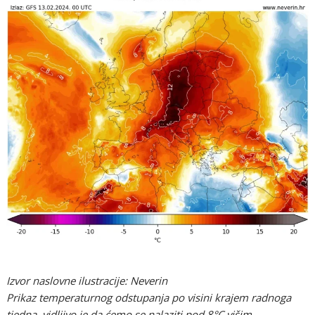
Izvor naslovne ilustracije: Neverin
Prikaz temperaturnog odstupanja po visini krajem radnoga
tjedna, vidljivo je da ćemo se nalaziti pod 8°C višim