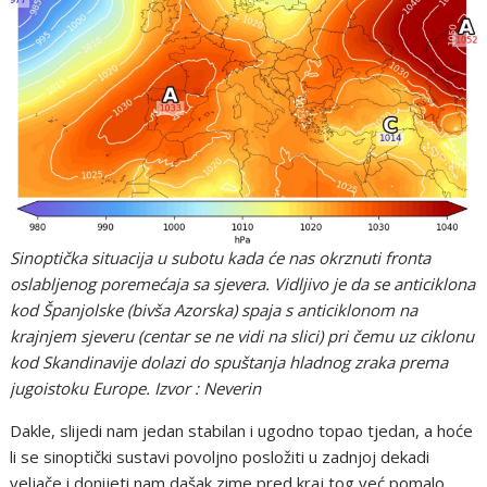
Sinoptička situacija u subotu kada će nas okrznuti fronta
oslabljenog poremećaja sa sjevera. Vidljivo je da se anticiklona
kod Španjolske (bivša Azorska) spaja s anticiklonom na
krajnjem sjeveru (centar se ne vidi na slici) pri čemu uz ciklonu
kod Skandinavije dolazi do spuštanja hladnog zraka prema
jugoistoku Europe. Izvor : Neverin
Dakle, slijedi nam jedan stabilan i ugodno topao tjedan, a hoće
li se sinoptički sustavi povoljno posložiti u zadnjoj dekadi
veljače i donijeti nam dašak zime pred kraj tog već pomalo