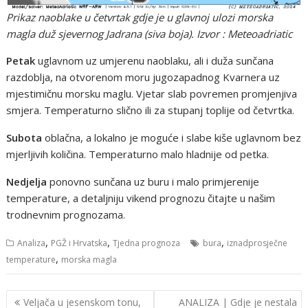
Prikaz naoblake u četvrtak gdje je u glavnoj ulozi morska
magla duž sjevernog Jadrana (siva boja). Izvor : Meteoadriatic
Petak
uglavnom uz umjerenu naoblaku, ali i duža sunčana
razdoblja, na otvorenom moru jugozapadnog Kvarnera uz
mjestimičnu morsku maglu. Vjetar slab povremen promjenjiva
smjera. Temperaturno slično ili za stupanj toplije od četvrtka.
Subota
oblačna, a lokalno je moguće i slabe kiše uglavnom bez
mjerljivih količina. Temperaturno malo hladnije od petka.
Nedjelja
ponovno sunčana uz buru i malo primjerenije
temperature, a detaljniju vikend prognozu čitajte u našim
trodnevnim prognozama.
,
,
,
Analiza
PGŽ i Hrvatska
Tjedna prognoza
bura
iznadprosječne
,
temperature
morska magla
Navigacija
Veljača u jesenskom tonu,
ANALIZA | Gdje je nestala