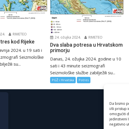
024.
RIMETEO
24. ožujka 2024.
RIMETEO
tres kod Rijeke
Dva slaba potresa u Hrvatskom
primorju
avnja 2024. u 19 sati i
izmografi Seizmološke
Danas, 24. ožujka 2024. godine u 10
ježili su...
sati i 43 minute seizmografi
Seizmološke službe zabilježili su...
PGŽ i Hrvatska
Potres
Da bismo pru
i/ili prist
omogućiti d
jedinstveni 
negativno ut