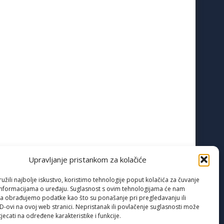
Upravljanje pristankom za kolačiće
žili najbolje iskustvo, koristimo tehnologije poput kolačića za čuvanje
up informacijama o uređaju. Suglasnost s ovim tehnologijama će nam
a obrađujemo podatke kao što su ponašanje pri pregledavanju ili
ID-ovi na ovoj web stranici. Nepristanak ili povlačenje suglasnosti može
jecati na određene karakteristike i funkcije.