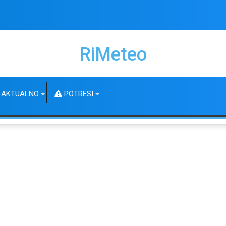
RiMeteo
AKTUALNO
POTRESI