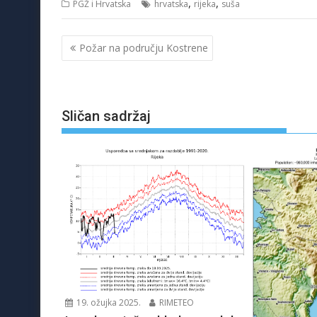
,
,
PGŽ i Hrvatska
hrvatska
rijeka
suša
Navigacija
Požar na području Kostrene
objava
Sličan sadržaj
19. ožujka 2025.
RIMETEO