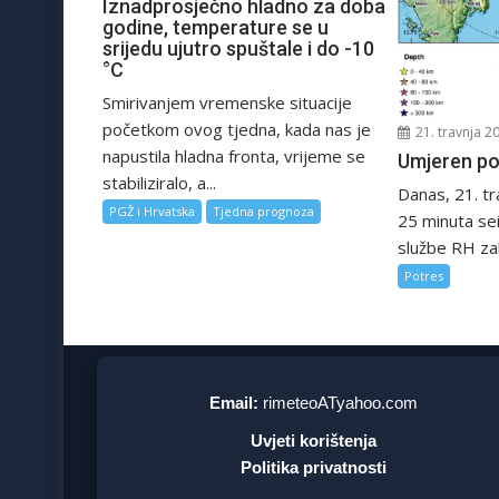
Iznadprosječno hladno za doba
godine, temperature se u
srijedu ujutro spuštale i do -10
°C
Smirivanjem vremenske situacije
početkom ovog tjedna, kada nas je
21. travnja 2
napustila hladna fronta, vrijeme se
Umjeren po
stabiliziralo, a...
Danas, 21. tr
PGŽ i Hrvatska
Tjedna prognoza
25 minuta se
službe RH zabil
Potres
Email:
rimeteoATyahoo.com
Uvjeti korištenja
Politika privatnosti