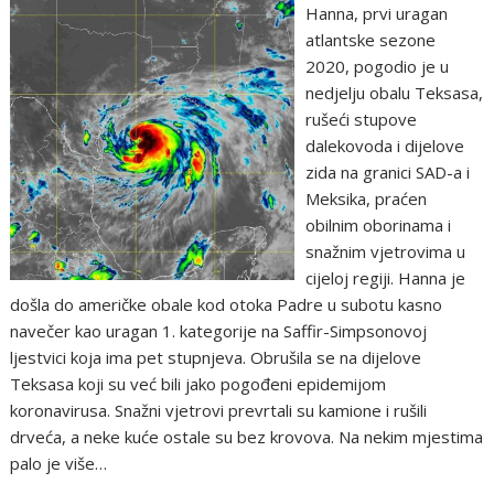
Hanna, prvi uragan
atlantske sezone
2020, pogodio je u
nedjelju obalu Teksasa,
rušeći stupove
dalekovoda i dijelove
zida na granici SAD-a i
Meksika, praćen
obilnim oborinama i
snažnim vjetrovima u
cijeloj regiji. Hanna je
došla do američke obale kod otoka Padre u subotu kasno
navečer kao uragan 1. kategorije na Saffir-Simpsonovoj
ljestvici koja ima pet stupnjeva. Obrušila se na dijelove
Teksasa koji su već bili jako pogođeni epidemijom
koronavirusa. Snažni vjetrovi prevrtali su kamione i rušili
drveća, a neke kuće ostale su bez krovova. Na nekim mjestima
palo je više…