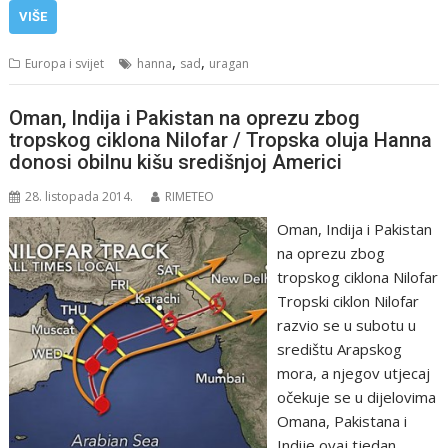
VIŠE
,
,
Europa i svijet
hanna
sad
uragan
Oman, Indija i Pakistan na oprezu zbog
tropskog ciklona Nilofar / Tropska oluja Hanna
donosi obilnu kišu središnjoj Americi
28. listopada 2014.
RIMETEO
Oman, Indija i Pakistan
na oprezu zbog
tropskog ciklona Nilofar
Tropski ciklon Nilofar
razvio se u subotu u
središtu Arapskog
mora, a njegov utjecaj
očekuje se u dijelovima
Omana, Pakistana i
Indije ovaj tjedan.