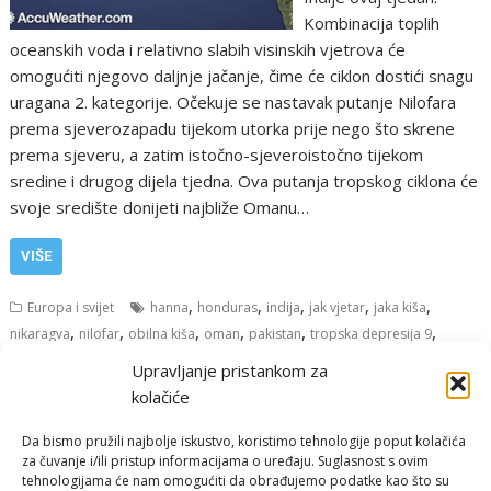
Kombinacija toplih
oceanskih voda i relativno slabih visinskih vjetrova će
omogućiti njegovo daljnje jačanje, čime će ciklon dostići snagu
uragana 2. kategorije. Očekuje se nastavak putanje Nilofara
prema sjeverozapadu tijekom utorka prije nego što skrene
prema sjeveru, a zatim istočno-sjeveroistočno tijekom
sredine i drugog dijela tjedna. Ova putanja tropskog ciklona će
svoje središte donijeti najbliže Omanu…
VIŠE
,
,
,
,
,
Europa i svijet
hanna
honduras
indija
jak vjetar
jaka kiša
,
,
,
,
,
,
nikaragva
nilofar
obilna kiša
oman
pakistan
tropska depresija 9
,
,
tropska oluja
tropski ciklon
tropski sustav
Upravljanje pristankom za
kolačiće
Da bismo pružili najbolje iskustvo, koristimo tehnologije poput kolačića
za čuvanje i/ili pristup informacijama o uređaju. Suglasnost s ovim
tehnologijama će nam omogućiti da obrađujemo podatke kao što su