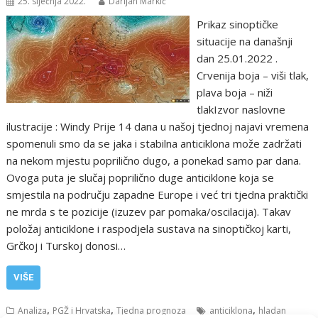
25. siječnja 2022.
Darijan Markić
Prikaz sinoptičke
situacije na današnji
dan 25.01.2022 .
Crvenija boja – viši tlak,
plava boja – niži
tlakIzvor naslovne
ilustracije : Windy Prije 14 dana u našoj tjednoj najavi vremena
spomenuli smo da se jaka i stabilna anticiklona može zadržati
na nekom mjestu poprilično dugo, a ponekad samo par dana.
Ovoga puta je slučaj poprilično duge anticiklone koja se
smjestila na području zapadne Europe i već tri tjedna praktički
ne mrda s te pozicije (izuzev par pomaka/oscilacija). Takav
položaj anticiklone i raspodjela sustava na sinoptičkoj karti,
Grčkoj i Turskoj donosi…
VIŠE
,
,
,
Analiza
PGŽ i Hrvatska
Tjedna prognoza
anticiklona
hladan