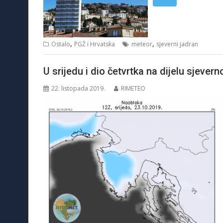
,
,
Ostalo
PGŽ i Hrvatska
meteor
sjeverni jadran
U srijedu i dio četvrtka na dijelu sjev
22. listopada 2019.
RIMETEO