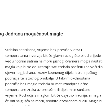
ernog Jadrana mogućnost magle
Stabilna anticiklona, vrijeme bez previše vjetra i
temperaturna inverzija bit će glavni razlog što bi od srijede
već u noćnim satima na moru južnog Kvarnera mogla nastati
magla koja bi se do jutarnjih sati trebala proširiti i na veći dio
sjevernog Jadrana, izuzev kopnenog dijela Istre, riječkog
područja te istočnog priobalja. U takvim okolnostima
područja bez magle trebala bi imati iznadprosječne
temperature zraka uz pretežno ili djelomice sunčano
vrijeme. Područja s maglom bit će osjetno hladnija, a magla
će biti najgušća na moru, osobito otvorenom dijelu. Magla bi