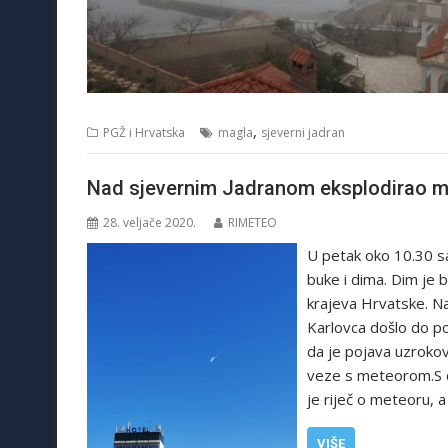
,
PGŽ i Hrvatska
magla
sjeverni jadran
Nad sjevernim Jadranom eksplodirao meteo
28. veljače 2020.
RIMETEO
U petak oko 10.30 sa
buke i dima. Dim je bi
krajeva Hrvatske. Na
Karlovca došlo do pod
da je pojava uzroko
veze s meteorom.S d
je riječ o meteoru, 
VIŠE