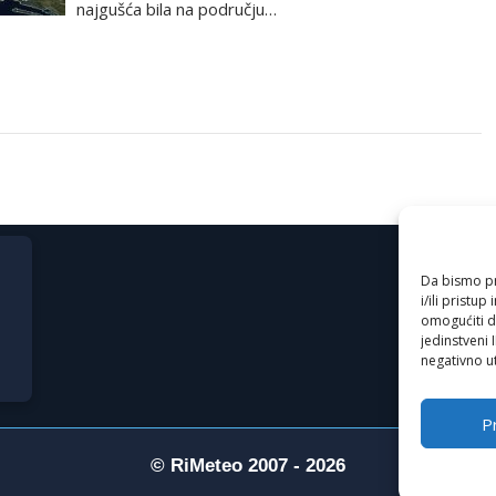
najgušća bila na području…
Da bismo pru
i/ili prist
omogućiti d
jedinstveni 
negativno ut
Pr
© RiMeteo 2007 - 2026