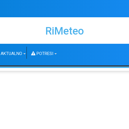
RiMeteo
AKTUALNO
POTRESI