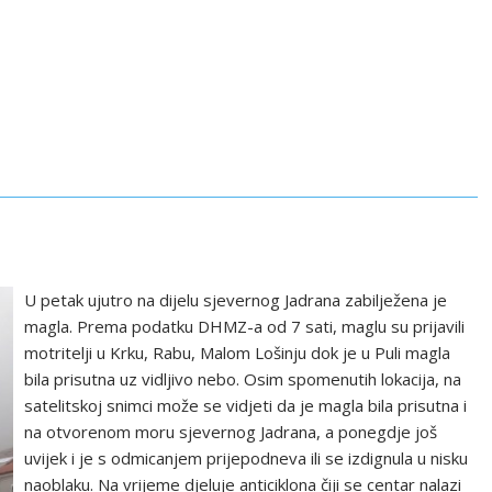
U petak ujutro na dijelu sjevernog Jadrana zabilježena je
magla. Prema podatku DHMZ-a od 7 sati, maglu su prijavili
motritelji u Krku, Rabu, Malom Lošinju dok je u Puli magla
bila prisutna uz vidljivo nebo. Osim spomenutih lokacija, na
satelitskoj snimci može se vidjeti da je magla bila prisutna i
na otvorenom moru sjevernog Jadrana, a ponegdje još
uvijek i je s odmicanjem prijepodneva ili se izdignula u nisku
naoblaku. Na vrijeme djeluje anticiklona čiji se centar nalazi