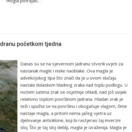
mogla potrajati…
adranu početkom tjedna
Danas su se na sjevernom Jadranu stvorili uvjeti za
nastanak magle i niske naoblake. Ova magla je
advekcijskog tipa što znači da je u ovom slučaju
nastala dolaskom hladnog zraka nad toplu podlogu. U
noćnim satima zrak se osjetnije ohladi, nad još uvijek
relativno toplom površinom Jadrana. Hladan zrak je
teži i spušta se na površinu i obogaćuje vlagom, čime
nastaje magla, a pritom nema jačeg vjetra uz
djelovanje anticiklone, koji bi rastjerao taj inverzni
sloj. Što je taj sloj deblji, magla je izraženija. Magla je