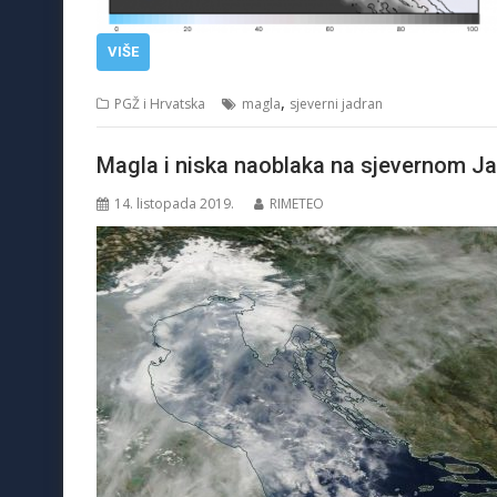
VIŠE
,
PGŽ i Hrvatska
magla
sjeverni jadran
Magla i niska naoblaka na sjevernom J
14. listopada 2019.
RIMETEO