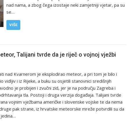
nad nama, a zbog čega izostaje neki zamjetniji vjetar, pa su
se…
VIŠE
r, Talijani tvrde da je riječ o vojnoj vježbi
ti nad Kvarnerom je eksplodirao meteor, a pri tom je bilo i
o vidljiv i iz Rijeke, a buku su osjetili stanovnici središnjih
vodno je probijen i zvučni zid, jer je na području Zagreba i
rhtavanja tla. Postoji i druga verzija događaja. Talijani tvrde
vana vojnim vježbama američke i slovenske vojske te da nema
ruge pak strane, iz hrvatske meteorske mreže potvrdili su da
a jedina…