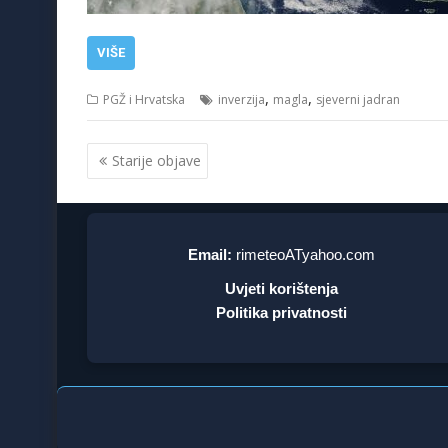
VIŠE
,
,
PGŽ i Hrvatska
inverzija
magla
sjeverni jadran
Navigacija
Starije objave
objava
Email:
rimeteoATyahoo.com
Uvjeti korištenja
Politika privatnosti