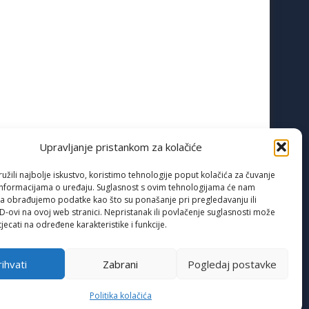
Upravljanje pristankom za kolačiće
žili najbolje iskustvo, koristimo tehnologije poput kolačića za čuvanje
up informacijama o uređaju. Suglasnost s ovim tehnologijama će nam
a obrađujemo podatke kao što su ponašanje pri pregledavanju ili
ID-ovi na ovoj web stranici. Nepristanak ili povlačenje suglasnosti može
jecati na određene karakteristike i funkcije.
ihvati
Zabrani
Pogledaj postavke
Politika kolačića