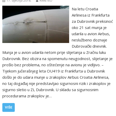
17. siječnja 2018.
RIMETEO
Na letu Croatia
Airlinesa iz Frankfurta
za Dubrovnik preksinoć
oko 21 sat munja je
udarila u avion Airbus,
neslužbeno doznaje
Dubrovački dnevnik.
Munja je u avion udarila netom prije slijetanja u Zračnu luku
Dubrovnik. Bez obzira na spomenutu neugodnost, slijetanje je
prošlo bez problema, no oštećenje na avionu je vidljivo. –
Tijekom jučerašnjeg leta OU419 iz Frankfurta u Dubrovnik
došlo je do udara munje u zrakoplov Airbus Croatia Airlinesa,
no taj događaj nije predstavljao sigurnosni rizik i zrakoplov je
sigurno sletio u ZL Dubrovnik. U skladu sa sigurnosnim
procedurama zrakoplov je…
VIŠE