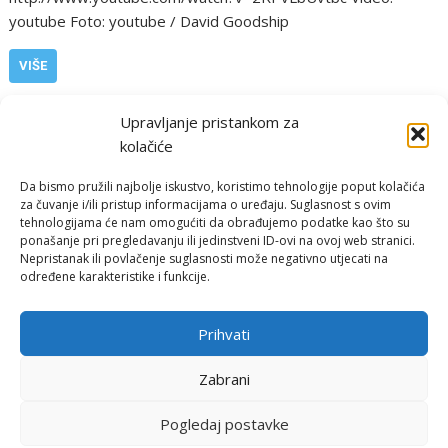
youtube Foto: youtube / David Goodship
VIŠE
,
,
,
Ostalo
Birminghamu
boeing
slijetanje
vjetar
Upravljanje pristankom za
kolačiće
Da bismo pružili najbolje iskustvo, koristimo tehnologije poput kolačića
za čuvanje i/ili pristup informacijama o uređaju. Suglasnost s ovim
tehnologijama će nam omogućiti da obrađujemo podatke kao što su
ponašanje pri pregledavanju ili jedinstveni ID-ovi na ovoj web stranici.
Nepristanak ili povlačenje suglasnosti može negativno utjecati na
određene karakteristike i funkcije.
Email:
rimeteoATyahoo.com
Uvjeti korištenja
Prihvati
Politika privatnosti
Zabrani
Pogledaj postavke