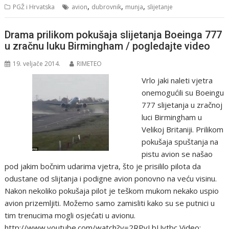
,
,
,
PGŽ i Hrvatska
avion
dubrovnik
munja
slijetanje
Drama prilikom pokušaja slijetanja Boeinga 777
u zračnu luku Birmingham / pogledajte video
19. veljače 2014.
RIMETEO
Vrlo jaki naleti vjetra
onemogućili su Boeingu
777 slijetanja u zračnoj
luci Birmingham u
Velikoj Britaniji. Prilikom
pokušaja spuštanja na
pistu avion se našao
pod jakim bočnim udarima vjetra, što je prisililo pilota da
odustane od slijtanja i podigne avion ponovno na veću visinu.
Nakon nekoliko pokušaja pilot je teškom mukom nekako uspio
avion prizemljiti. Možemo samo zamisliti kako su se putnici u
tim trenucima mogli osjećati u avionu.
http://www.youtube.com/watch?v=2RPvLbUvtbc Video: