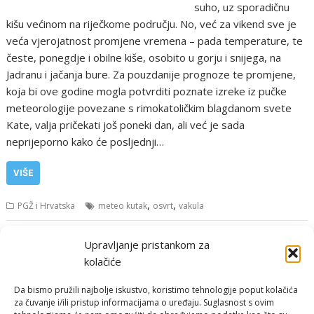
suho, uz sporadičnu
kišu većinom na riječkome području. No, već za vikend sve je
veća vjerojatnost promjene vremena – pada temperature, te
česte, ponegdje i obilne kiše, osobito u gorju i snijega, na
Jadranu i jačanja bure. Za pouzdanije prognoze te promjene,
koja bi ove godine mogla potvrditi poznate izreke iz pučke
meteorologije povezane s rimokatoličkim blagdanom svete
Kate, valja pričekati još poneki dan, ali već je sada
neprijeporno kako će posljednji…
VIŠE
,
,
PGŽ i Hrvatska
meteo kutak
osvrt
vakula
Navigacija
Upravljanje pristankom za
Starije objave
objava
kolačiće
Da bismo pružili najbolje iskustvo, koristimo tehnologije poput kolačića
za čuvanje i/ili pristup informacijama o uređaju. Suglasnost s ovim