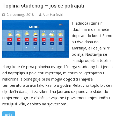
Toplina studenog – još će potrajati
9. studenoga 2018.
Alen Harčević
Hladnoća i zima ni
idućih nam dana neće
dopirati do kosti. Samo
su dva dana do
Martinja, a i dalje ni “i”
od inja. Nastavlja se
iznadprosječna toplina,
zbog koje će prva polovina ovogodišnjega studenog biti jedna
od najtoplijih u povijesti mjerenja, mjestimice vjerojatno i
rekordna, a ponegdje bi se mogla dogoditi i najviša
temperatura zraka tako kasno u godini. Relativno toplo bit će i
sljedećih dana, ali za vikend na Jadranu uz ponovno slabo do
umjereno jugo te oblačnije vrijeme i povremenu mjestimičnu
rosulju ili kišu, osobito na sjevernom…
VIŠE