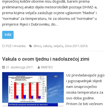
mjesečnoj količini oborine nisu dogodili, barem prema
preliminarnoj analizi dijela meteoroloških postaja DHMZ-a,
prema kojima veljača zaslužuje ocjene uglavnom “hladna” i
“normalna” za temperaturu, te za oborinu od “normalne” u
primjerice Rijeci i Dubrovniku, do…
VIŠE
,
,
,
PGŽ i Hrvatska
dhmz
vakula
veljača
Zima 2017./2018.
Vakula o ovom tjednu i nadolazećoj zimi
21. studenoga 2017.
RIMETEO
Uz prevladavajuće jugo
i jugozapadnjak slijedi
nam iznaprosječno
visoka temperatura za
ovo doba godine.
Pritom će biti većinom