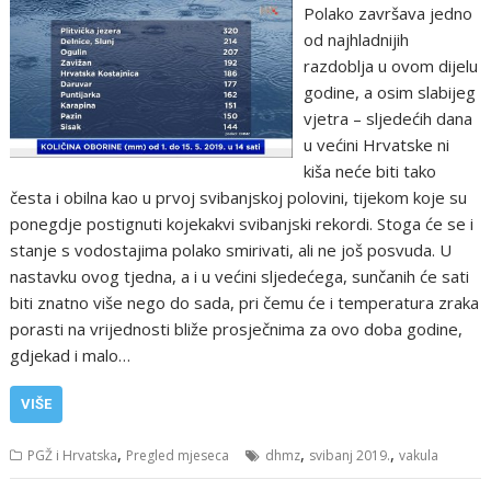
Polako završava jedno
od najhladnijih
razdoblja u ovom dijelu
godine, a osim slabijeg
vjetra – sljedećih dana
u većini Hrvatske ni
kiša neće biti tako
česta i obilna kao u prvoj svibanjskoj polovini, tijekom koje su
ponegdje postignuti kojekakvi svibanjski rekordi. Stoga će se i
stanje s vodostajima polako smirivati, ali ne još posvuda. U
nastavku ovog tjedna, a i u većini sljedećega, sunčanih će sati
biti znatno više nego do sada, pri čemu će i temperatura zraka
porasti na vrijednosti bliže prosječnima za ovo doba godine,
gdjekad i malo…
VIŠE
,
,
,
PGŽ i Hrvatska
Pregled mjeseca
dhmz
svibanj 2019.
vakula