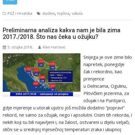
,
,
PGŽ i Hrvatska
studeni
toplina
vakula
Preliminarna analiza kakva nam je bila zima
2017./2018. Što nas čeka u ožujku?
5. ožujka 2018.
Alen Harčević
Snijega je ove zime bilo
napretek, ponegdje
čak i rekordno, kao
primjerice
u Delnicama, Ogulinu,
Plitvičkim jezerima, za
ožujak i na Puntijarci,
gdje mjerenje u utorak ujutro još možda dodatno “popravi”
rekord, ne samo za ožujak, nego i apsolutni. Osim tih rekorda, i
nekih koji su bili najavljeni i, na žalost, ostvareni u dijelu veljači,
slični se u srednjoj mjesečnoj temperaturi zraka i ukupnoj