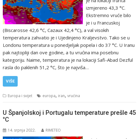
je na lokaciji Irurita
izmjereno 43,3 °C.
Ekstremno vruće bilo
je i u Francuskoj
(Biscarosse 42,6 °C, Cazaux 42,4 °C), a val visokih
temperatura zahvatio je i Ujedinjeno Kraljevstvo. Tako se u
Londonu temperatura u ponedjeljak popela i do 37 °C. U Iranu
pak najtopliji dan ove godine, a tu vrućina ima posebnu
kategoriju. Naime, temperatura je na lokaciji Safi-Abad Dezful
rasla do paklenih 51,2 °C, što je najviša…
VIŠE
,
,
Europa i svijet
europa
iran
vrućina
U Španjolskoj i Portugalu temperature prešle 45
°C
14. srpnja 2022.
RIMETEO