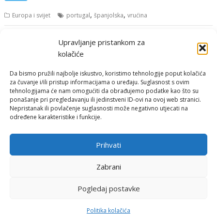
,
,
Europa i svijet
portugal
španjolska
vrućina
Navigacija
Upravljanje pristankom za
Starije objave
objava
kolačiće
Da bismo pružili najbolje iskustvo, koristimo tehnologije poput kolačića
za čuvanje i/ili pristup informacijama o uređaju. Suglasnost s ovim
tehnologijama će nam omogućiti da obrađujemo podatke kao što su
ponašanje pri pregledavanju ili jedinstveni ID-ovi na ovoj web stranici.
Nepristanak ili povlačenje suglasnosti može negativno utjecati na
određene karakteristike i funkcije.
Email:
rimeteoATyahoo.com
Uvjeti korištenja
Prihvati
Politika privatnosti
Zabrani
Pogledaj postavke
© RiMeteo 2007 - 2026
Politika kolačića