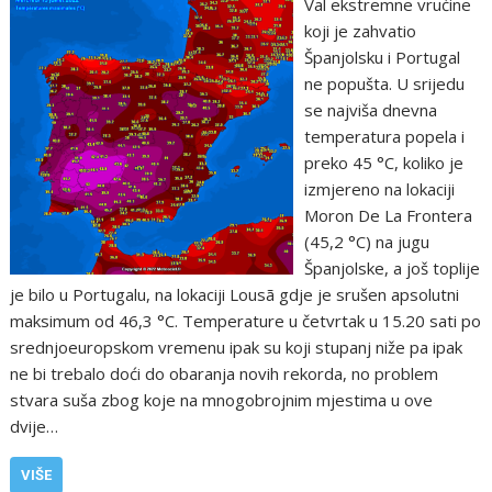
Val ekstremne vrućine
koji je zahvatio
Španjolsku i Portugal
ne popušta. U srijedu
se najviša dnevna
temperatura popela i
preko 45 °C, koliko je
izmjereno na lokaciji
Moron De La Frontera
(45,2 °C) na jugu
Španjolske, a još toplije
je bilo u Portugalu, na lokaciji Lousã gdje je srušen apsolutni
maksimum od 46,3 °C. Temperature u četvrtak u 15.20 sati po
srednjoeuropskom vremenu ipak su koji stupanj niže pa ipak
ne bi trebalo doći do obaranja novih rekorda, no problem
stvara suša zbog koje na mnogobrojnim mjestima u ove
dvije…
VIŠE