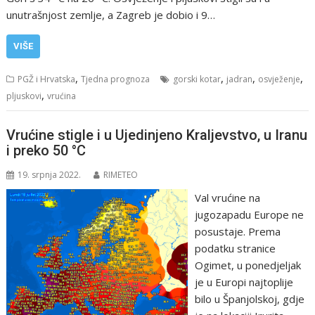
unutrašnjost zemlje, a Zagreb je dobio i 9…
VIŠE
,
,
,
,
PGŽ i Hrvatska
Tjedna prognoza
gorski kotar
jadran
osvježenje
,
pljuskovi
vrućina
Vrućine stigle i u Ujedinjeno Kraljevstvo, u Iranu
i preko 50 °C
19. srpnja 2022.
RIMETEO
Val vrućine na
jugozapadu Europe ne
posustaje. Prema
podatku stranice
Ogimet, u ponedjeljak
je u Europi najtoplije
bilo u Španjolskoj, gdje