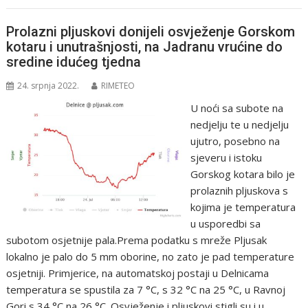
Prolazni pljuskovi donijeli osvježenje Gorskom
kotaru i unutrašnjosti, na Jadranu vrućine do
sredine idućeg tjedna
24. srpnja 2022.
RIMETEO
U noći sa subote na
nedjelju te u nedjelju
ujutro, posebno na
sjeveru i istoku
Gorskog kotara bilo je
prolaznih pljuskova s
kojima je temperatura
u usporedbi sa
subotom osjetnije pala.Prema podatku s mreže Pljusak
lokalno je palo do 5 mm oborine, no zato je pad temperature
osjetniji. Primjerice, na automatskoj postaji u Delnicama
temperatura se spustila za 7 °C, s 32 °C na 25 °C, u Ravnoj
Gori s 34 °C na 26 °C. Osvježenje i pljuskovi stigli su i u