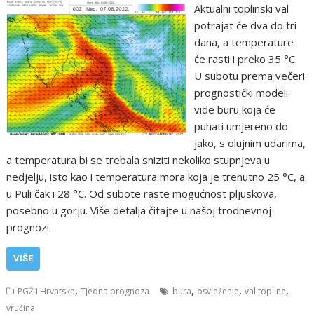
Aktualni toplinski val
potrajat će dva do tri
dana, a temperature
će rasti i preko 35 °C.
U subotu prema večeri
prognostički modeli
vide buru koja će
puhati umjereno do
jako, s olujnim udarima,
a temperatura bi se trebala sniziti nekoliko stupnjeva u
nedjelju, isto kao i temperatura mora koja je trenutno 25 °C, a
u Puli čak i 28 °C. Od subote raste mogućnost pljuskova,
posebno u gorju. Više detalja čitajte u našoj trodnevnoj
prognozi.
VIŠE
,
,
,
,
PGŽ i Hrvatska
Tjedna prognoza
bura
osvježenje
val topline
vrućina