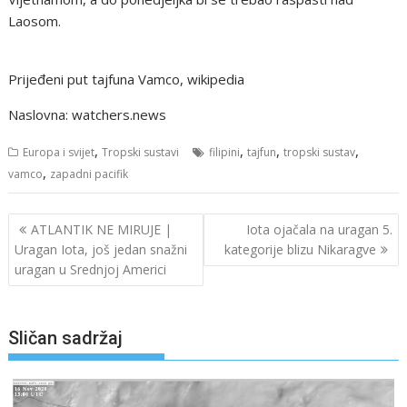
Laosom.
Prijeđeni put tajfuna Vamco, wikipedia
Naslovna: watchers.news
,
,
,
,
Europa i svijet
Tropski sustavi
filipini
tajfun
tropski sustav
,
vamco
zapadni pacifik
Navigacija
ATLANTIK NE MIRUJE |
Iota ojačala na uragan 5.
objava
Uragan Iota, još jedan snažni
kategorije blizu Nikaragve
uragan u Srednjoj Americi
Sličan sadržaj