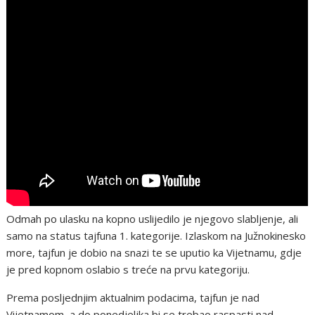
Odmah po ulasku na kopno uslijedilo je njegovo slabljenje, ali
samo na status tajfuna 1. kategorije. Izlaskom na Južnokinesko
more, tajfun je dobio na snazi te se uputio ka Vijetnamu, gdje
je pred kopnom oslabio s treće na prvu kategoriju.
Prema posljednjim aktualnim podacima, tajfun je nad
Vijetnamom, a do ponedjeljka bi se trebao raspasti nad