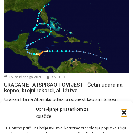
15. studenoga 2020.
RIMETEO
URAGAN ETA ISPISAO POVIJEST | Četiri udara na
kopno, brojni rekordi, ali i žrtve
Uragan Eta na Atlantiku odlazi u povijest kao smrtonosni
tropski sustav koji je uzeo najmanje 165...
Upravljanje pristankom za
Europa i svijet
Tropski sustavi
kolačiće
Da bismo pružili najbolje iskustvo, koristimo tehnologije poput kolačića