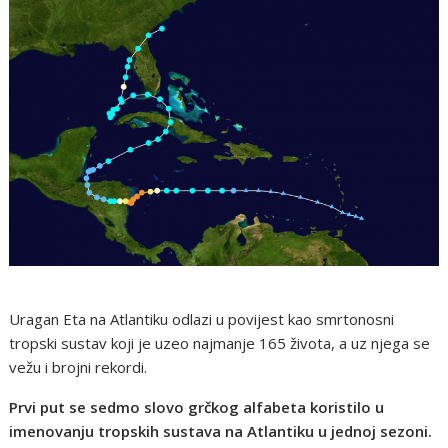
Uragan Eta na Atlantiku odlazi u povijest kao smrtonosni
tropski sustav koji je uzeo najmanje 165 života, a uz njega se
vežu i brojni rekordi.
Prvi put se sedmo slovo grčkog alfabeta koristilo u
imenovanju tropskih sustava na Atlantiku u jednoj sezoni.