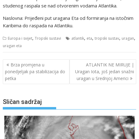
studenog raspala se nad otvorenim vodama Atlantika.
Naslovna: Prijeđeni put uragana Eta od formiranja na istočnim
Karibima do raspada na Atlantiku.
,
,
,
,
,
Europa i svijet
Tropski sustavi
atlantik
eta
tropski sustav
uragan
uragan eta
Navigacija
Brza promjena u
ATLANTIK NE MIRUJE |
objava
ponedjeljak pa stabilizacija do
Uragan Iota, još jedan snažni
petka
uragan u Srednjoj Americi
Sličan sadržaj