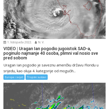
1. listopada 2022.
N. V.
VIDEO | Uragan Ian pogodio jugoistok SAD-a,
poginulo najmanje 40 osoba, plimni val nosio sve
pred sobom
Uragan Ian pogodio je saveznu američku državu Floridu u
srijedu, kao oluja 4. kategorije od mogućih...
Europa i svijet
Tropski sustavi