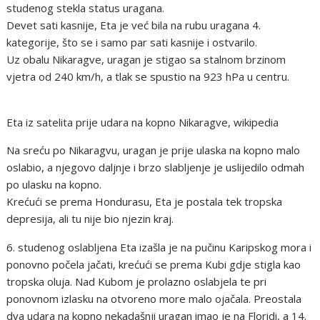
studenog stekla status uragana.
Devet sati kasnije, Eta je već bila na rubu uragana 4.
kategorije, što se i samo par sati kasnije i ostvarilo.
Uz obalu Nikaragve, uragan je stigao sa stalnom brzinom
vjetra od 240 km/h, a tlak se spustio na 923 hPa u centru.
Eta iz satelita prije udara na kopno Nikaragve, wikipedia
Na sreću po Nikaragvu, uragan je prije ulaska na kopno malo
oslabio, a njegovo daljnje i brzo slabljenje je uslijedilo odmah
po ulasku na kopno.
Krećući se prema Hondurasu, Eta je postala tek tropska
depresija, ali tu nije bio njezin kraj.
6. studenog oslabljena Eta izašla je na pučinu Karipskog mora i
ponovno počela jačati, krećući se prema Kubi gdje stigla kao
tropska oluja. Nad Kubom je prolazno oslabjela te pri
ponovnom izlasku na otvoreno more malo ojačala. Preostala
dva udara na kopno nekadašnji uragan imao je na Floridi, a 14.