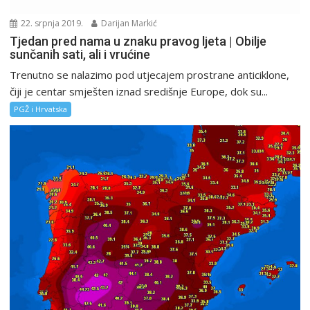
22. srpnja 2019.
Darijan Markić
Tjedan pred nama u znaku pravog ljeta | Obilje
sunčanih sati, ali i vrućine
Trenutno se nalazimo pod utjecajem prostrane anticiklone,
čiji je centar smješten iznad središnje Europe, dok su...
PGŽ i Hrvatska