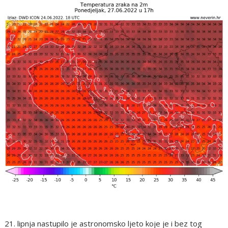
21. lipnja nastupilo je astronomsko ljeto koje je i bez tog