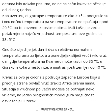
datuma bilo itekako prisutno, no ne na način kakav se očekuje
od idućeg tjedna.
Kao uvertiru, dugotrajne temperature oko 30 °C, podignule su
i onu noćnu temperaturu pa se temperature ne spuštaju ispod
20 °C, pa to zovemo tropskim noćima. Mali Lošinj je već u
petak mjerio najvišu vrijednost temperature ove godine uz
33, 5°C.
Ono što slijedi je još dan ili dva s relativno normalnim
temperaturama za ljeto, a u ponedjeljak slijedi vruć i vrlo vruć
dan gdje temperatura na Kvarneru može rasti i do 35 °C, u
Gorskom kotaru nešto niže, a unutrašnjosti zemlje i do 40 °C.
Krivac za ovo je ciklona s područja zapadne Europe koja s
prednje strane povlači vrući zrak iz Afrike prema nama.
Situacija s vrućinom po većini modela će potrajati neko
vrijeme, no jedan prognostički model gura mogućnost
osvježenja u utorak.