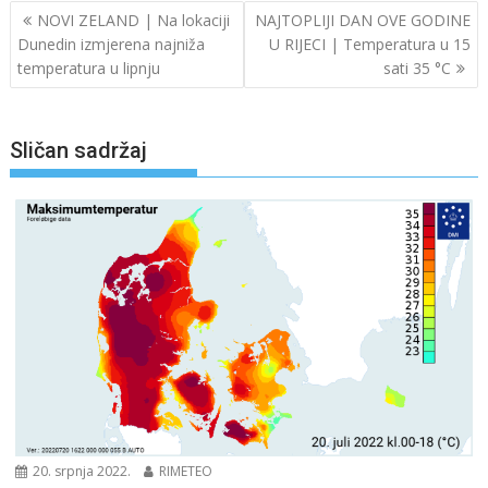
Navigacija
NOVI ZELAND | Na lokaciji
NAJTOPLIJI DAN OVE GODINE
objava
Dunedin izmjerena najniža
U RIJECI | Temperatura u 15
temperatura u lipnju
sati 35 °C
Sličan sadržaj
20. srpnja 2022.
RIMETEO