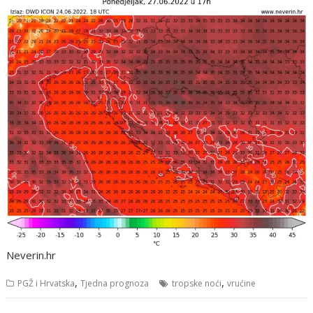
Neverin.hr
,
,
PGŽ i Hrvatska
Tjedna prognoza
tropske noći
vrućine