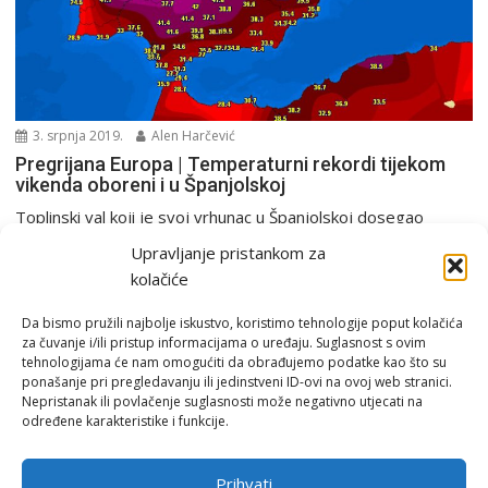
3. srpnja 2019.
Alen Harčević
Pregrijana Europa | Temperaturni rekordi tijekom
vikenda oboreni i u Španjolskoj
Toplinski val koji je svoj vrhunac u Španjolskoj dosegao
tijekom proteklog vikenda premašio je nekoliko rekorda,...
Upravljanje pristankom za
Europa i svijet
kolačiće
Da bismo pružili najbolje iskustvo, koristimo tehnologije poput kolačića
za čuvanje i/ili pristup informacijama o uređaju. Suglasnost s ovim
tehnologijama će nam omogućiti da obrađujemo podatke kao što su
ponašanje pri pregledavanju ili jedinstveni ID-ovi na ovoj web stranici.
Nepristanak ili povlačenje suglasnosti može negativno utjecati na
određene karakteristike i funkcije.
Email:
rimeteoATyahoo.com
Uvjeti korištenja
Prihvati