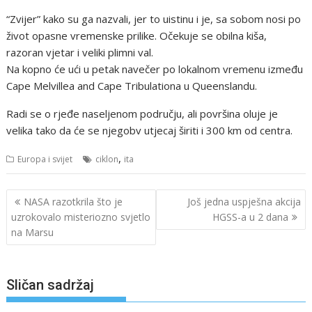
“Zvijer” kako su ga nazvali, jer to uistinu i je, sa sobom nosi po
život opasne vremenske prilike. Očekuje se obilna kiša,
razoran vjetar i veliki plimni val.
Na kopno će ući u petak navečer po lokalnom vremenu između
Cape Melvillea and Cape Tribulationa u Queenslandu.
Radi se o rjeđe naseljenom području, ali površina oluje je
velika tako da će se njegobv utjecaj širiti i 300 km od centra.
,
Europa i svijet
ciklon
ita
Navigacija
NASA razotkrila što je
Još jedna uspješna akcija
objava
uzrokovalo misteriozno svjetlo
HGSS-a u 2 dana
na Marsu
Sličan sadržaj