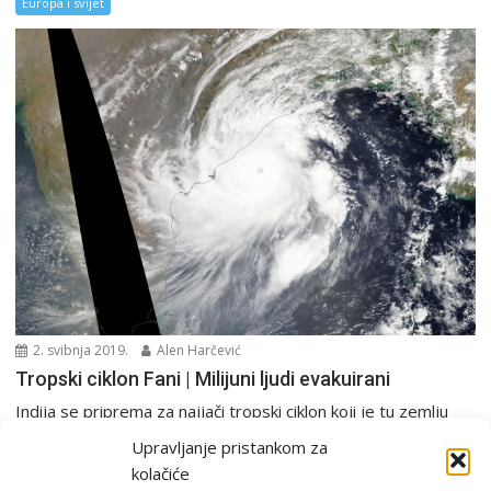
Europa i svijet
2. svibnja 2019.
Alen Harčević
Tropski ciklon Fani | Milijuni ljudi evakuirani
Indija se priprema za najjači tropski ciklon koji je tu zemlju
pogodio u posljednjih pet godina....
Upravljanje pristankom za
Europa i svijet
kolačiće