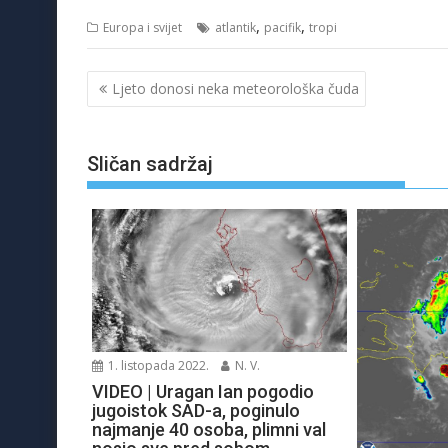
,
,
Europa i svijet
atlantik
pacifik
tropi
Navigacija
Ljeto donosi neka meteorološka čuda
objava
Sličan sadržaj
1. listopada 2022.
N. V.
VIDEO | Uragan Ian pogodio
jugoistok SAD-a, poginulo
najmanje 40 osoba, plimni val