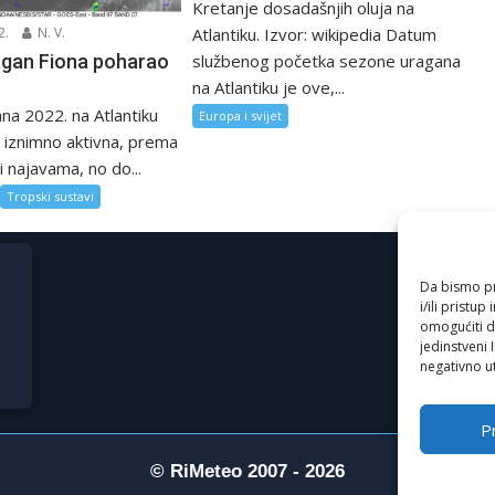
Kretanje dosadašnjih oluja na
Atlantiku. Izvor: wikipedia Datum
2.
N. V.
službenog početka sezone uragana
agan Fiona poharao
na Atlantiku je ove,...
na 2022. na Atlantiku
Europa i svijet
ti iznimno aktivna, prema
 najavama, no do...
Tropski sustavi
Da bismo pru
i/ili prist
omogućiti d
jedinstveni 
negativno ut
Pr
© RiMeteo 2007 - 2026