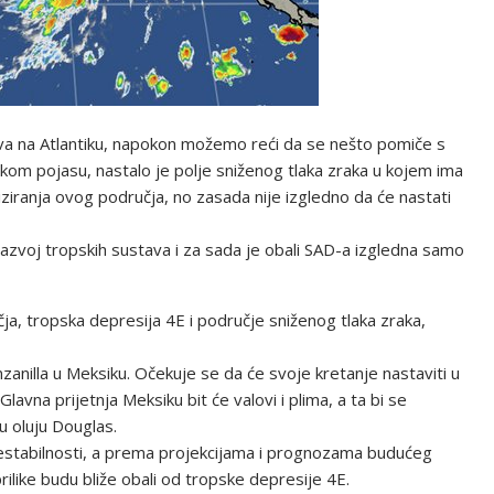
tava na Atlantiku, napokon možemo reći da se nešto pomiče s
kom pojasu, nastalo je polje sniženog tlaka zraka u kojem ima
iziranja ovog područja, no zasada nije izgledno da će nastati
zvoj tropskih sustava i za sada je obali SAD-a izgledna samo
učja, tropska depresija 4E i područje sniženog tlaka zraka,
anilla u Meksiku. Očekuje se da će svoje kretanje nastaviti u
avna prijetnja Meksiku bit će valovi i plima, a ta bi se
 oluju Douglas.
estabilnosti, a prema projekcijama i prognozama budućeg
ilike budu bliže obali od tropske depresije 4E.