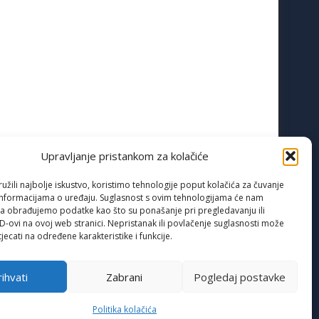
Upravljanje pristankom za kolačiće
žili najbolje iskustvo, koristimo tehnologije poput kolačića za čuvanje
up informacijama o uređaju. Suglasnost s ovim tehnologijama će nam
a obrađujemo podatke kao što su ponašanje pri pregledavanju ili
ID-ovi na ovoj web stranici. Nepristanak ili povlačenje suglasnosti može
jecati na određene karakteristike i funkcije.
ihvati
Zabrani
Pogledaj postavke
Politika kolačića