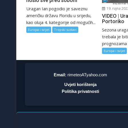
nosio sve pred sobom
Uragan Ian pogodio je saveznu
19. rujna 202
američku državu Floridu u srijedu,
VIDEO | Ur
Portoriko
kao oluja 4. kategorije od mogućih...
Sezona uraga
Europa i svijet
Tropski sustavi
trebala je bi
prognozama i
Europa i svijet
Email:
rimeteoATyahoo.com
Uvjeti korištenja
Politika privatnosti