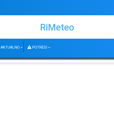
RiMeteo
AKTUALNO
POTRESI