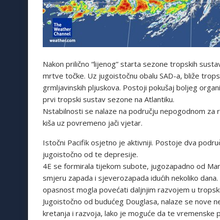
Nakon prilično “lijenog” starta sezone tropskih sus
mrtve točke. Uz jugoistočnu obalu SAD-a, bliže trops
grmljavinskih pljuskova. Postoji pokušaj boljeg organ
prvi tropski sustav sezone na Atlantiku.
Nstabilnosti se nalaze na području nepogodnom za ra
kiša uz povremeno jači vjetar.
Istočni Pacifik osjetno je aktivniji. Postoje dva podr
jugoistočno od te depresije.
4E se formirala tijekom subote, jugozapadno od Manz
smjeru zapada i sjeverozapada idućih nekoliko dana. Gl
opasnost mogla povećati daljnjim razvojem u tropsku
Jugoistočno od budućeg Douglasa, nalaze se nove n
kretanja i razvoja, lako je moguće da te vremenske pr