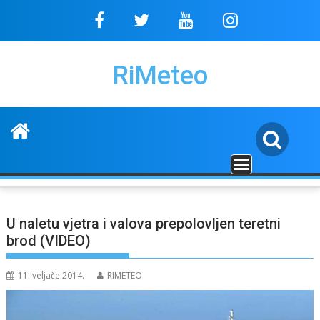
Skip
to
content
RiMeteo
U naletu vjetra i valova prepolovljen teretni
brod (VIDEO)
11. veljače 2014.
RIMETEO