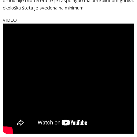
brodu nije bilo tereta te je raspolagao malom količinom goriva,
ekološka šteta je svedena na minimum.
VIDEO