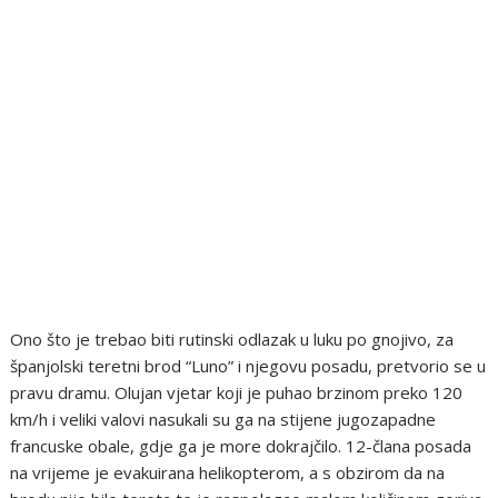
Ono što je trebao biti rutinski odlazak u luku po gnojivo, za
španjolski teretni brod “Luno” i njegovu posadu, pretvorio se u
pravu dramu. Olujan vjetar koji je puhao brzinom preko 120
km/h i veliki valovi nasukali su ga na stijene jugozapadne
francuske obale, gdje ga je more dokrajčilo. 12-člana posada
na vrijeme je evakuirana helikopterom, a s obzirom da na