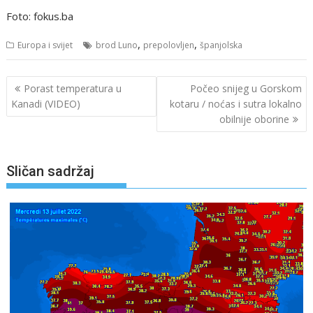
Foto: fokus.ba
,
,
Europa i svijet
brod Luno
prepolovljen
španjolska
Navigacija
Porast temperatura u
Počeo snijeg u Gorskom
objava
Kanadi (VIDEO)
kotaru / noćas i sutra lokalno
obilnije oborine
Sličan sadržaj