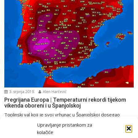
3. srpnja 2019.
Alen Harčević
Pregrijana Europa | Temperaturni rekordi tijekom
vikenda oboreni i u Španjolskoj
Toplinski val koji je svoj vrhunac u Španjolskoj dosegao
tijekom proteklog vikenda premašio je nekoliko rekorda,...
Upravljanje pristankom za
Europa i svijet
kolačiće