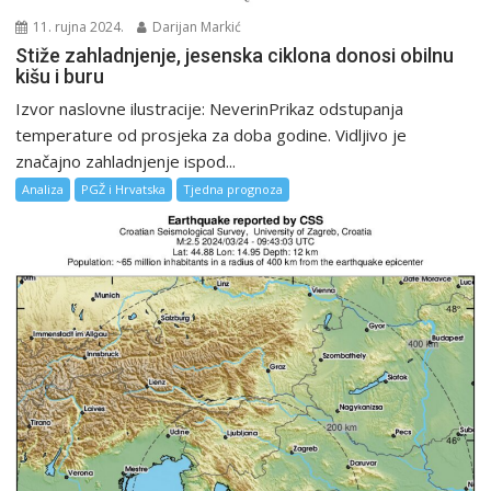
11. rujna 2024.
Darijan Markić
Stiže zahladnjenje, jesenska ciklona donosi obilnu
kišu i buru
Izvor naslovne ilustracije: NeverinPrikaz odstupanja
temperature od prosjeka za doba godine. Vidljivo je
značajno zahladnjenje ispod...
Analiza
PGŽ i Hrvatska
Tjedna prognoza