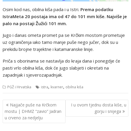
Osim kod nas, obilna kiša pada i u Istri.
Prema podatku
IstraMeta 20 postaja ima od 47 do 101 mm kiše. Najviše je
palo na postaji Žužići 101 mm.
Jugo i danas ometa promet pa se Krčkim mostom prometuje
uz ograničenja iako tamo manje puše nego jučer, dok su u
prekidu brojne trajektne i katamaranske linije.
Priča s oborinama se nastavlja do kraja dana i ponegdje će
pasti vrlo obilna kiša, dok će jugo slabjeti i okretati na
zapadnjak i sjeverozapadnjak.
,
,
PGŽ i Hrvatska
istra
kvarner
obilna kiša
Navigacija
Najjače puše na Krčkom
I u ovom tjednu dosta kiše, u
objava
mostu | DHMZ “zavio” Jadran
gorju i snijega
u crveno za nedjelju