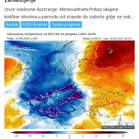
Izvor naslovne ilustracije: MeteoadriaticPrikaz ukupne
količine oborina u periodu od srijede do subote gdje se vidi...
Analiza
PGŽ i Hrvatska
Tjedna prognoza