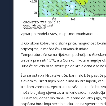
Vjetar po modelu ARW, maps.meteoadriatic.net
U Gorskom kotaru vrlo slična priča, mogućnost lokalno 
prijevojima, a možda čak i orkanskih udara.
Temperatura će se na riječkom području i u Gorskom 
trebala prelaziti 15°C, a u Gorskom kotaru negdje o
Bura će se vrlo brzo smiriti pa do kraja dana više ne
Što se ostatka Hrvatske tiče, bar malo kiše past će p
sjevernim i središnjim predjelima unutrašnjosti, kao
kratkom vremenu. Vjetra u unutrašnjosti neće biti s
može biti jakog sjeverca, a na karlovačkom području 
U Dalmaciji dobar dio dana umjereno do jako jugo, 
pojačana bura koja neće biti jaka kao na sjevernom di