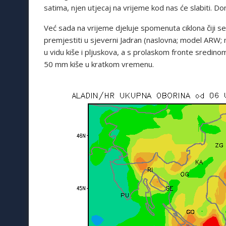
satima, njen utjecaj na vrijeme kod nas će slabiti. D
Već sada na vrijeme djeluje spomenuta ciklona čiji s
premjestiti u sjeverni Jadran (naslovna; model ARW; 
u vidu kiše i pljuskova, a s prolaskom fronte sredino
50 mm kiše u kratkom vremenu.