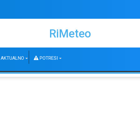
RiMeteo
AKTUALNO
POTRESI