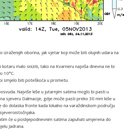
izraženijih oborina, jak vjetar koji može biti olujnih udara na
kotaru malo sniziti, tako na Kvarneru najviša dnevna ne bi
ko 10°C.
 bi smjelo biti poteškoća u prometu.
osvuda. Najviše kiše u jutarnjim satima moglo bi pasti u
 i na sjeveru Dalmacije, gdje može pasti preko 30 mm kiše u
ve do dolaska fronte kada lokalno na varaždinskom području
sjeveroistočnjaka.
zatim će u poslijepodnevnim satima zapuhati umjerena do
jelu Jadrana.