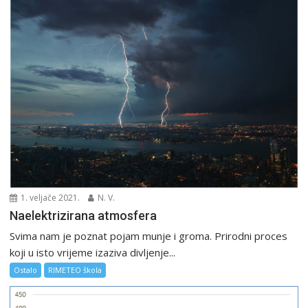
1. veljače 2021.
N. V.
Naelektrizirana atmosfera
Svima nam je poznat pojam munje i groma. Prirodni proces
koji u isto vrijeme izaziva divljenje...
Ostalo
RIMETEO škola