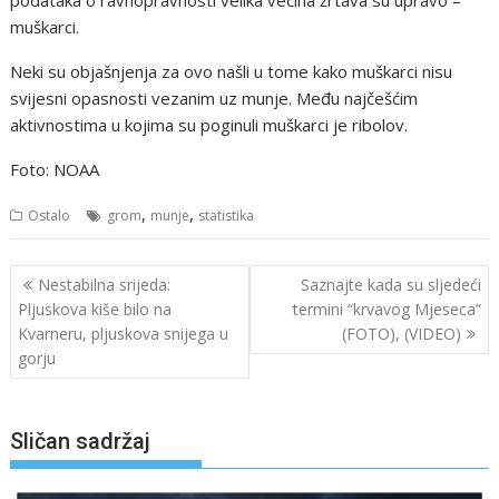
podataka o ravnopravnosti velika većina žrtava su upravo –
muškarci.
Neki su objašnjenja za ovo našli u tome kako muškarci nisu
svijesni opasnosti vezanim uz munje. Među najčešćim
aktivnostima u kojima su poginuli muškarci je ribolov.
Foto: NOAA
,
,
Ostalo
grom
munje
statistika
Navigacija
Nestabilna srijeda:
Saznajte kada su sljedeći
objava
Pljuskova kiše bilo na
termini “krvavog Mjeseca”
Kvarneru, pljuskova snijega u
(FOTO), (VIDEO)
gorju
Sličan sadržaj