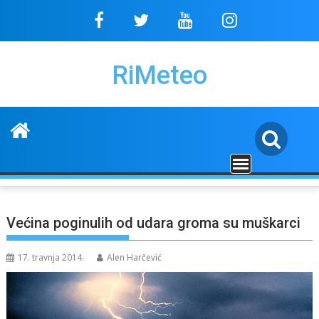
Skip
to
content
RiMeteo
Većina poginulih od udara groma su muškarci
17. travnja 2014.
Alen Harčević