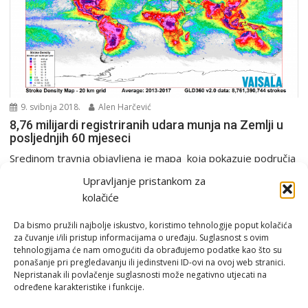
9. svibnja 2018.
Alen Harčević
8,76 milijardi registriranih udara munja na Zemlji u
posljednjih 60 mjeseci
Sredinom travnja objavljena je mapa koja pokazuje područja
na Zemlji s najviše udara munja u posljednjih...
Upravljanje pristankom za
Europa i svijet
kolačiće
Da bismo pružili najbolje iskustvo, koristimo tehnologije poput kolačića
za čuvanje i/ili pristup informacijama o uređaju. Suglasnost s ovim
tehnologijama će nam omogućiti da obrađujemo podatke kao što su
ponašanje pri pregledavanju ili jedinstveni ID-ovi na ovoj web stranici.
Nepristanak ili povlačenje suglasnosti može negativno utjecati na
određene karakteristike i funkcije.
Email:
rimeteoATyahoo.com