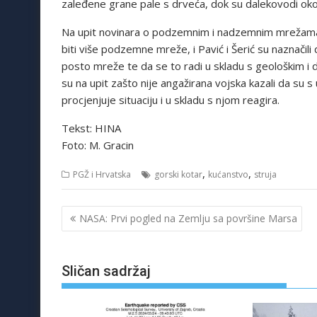
zaleđene grane pale s drveća, dok su dalekovodi oko
Na upit novinara o podzemnim i nadzemnim mrežama t
biti više podzemne mreže, i Pavić i Šerić su naznačil
posto mreže te da se to radi u skladu s geološkim
su na upit zašto nije angažirana vojska kazali da su 
procjenjuje situaciju i u skladu s njom reagira.
Tekst: HINA
Foto: M. Gracin
,
,
PGŽ i Hrvatska
gorski kotar
kućanstvo
struja
Navigacija
NASA: Prvi pogled na Zemlju sa površine Marsa
objava
Sličan sadržaj