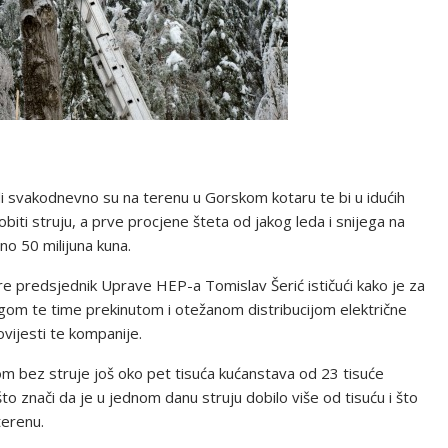
i svakodnevno su na terenu u Gorskom kotaru te bi u idućih
iti struju, a prve procjene šteta od jakog leda i snijega na
o 50 milijuna kuna.
nare predsjednik Uprave HEP-a Tomislav Šerić ističući kako je za
egom te time prekinutom i otežanom distribucijom električne
ovijesti te kompanije.
m bez struje još oko pet tisuća kućanstava od 23 tisuće
što znači da je u jednom danu struju dobilo više od tisuću i što
terenu.