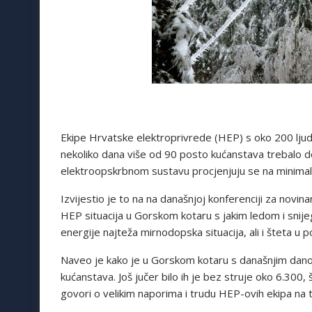
Ekipe Hrvatske elektroprivrede (HEP) s oko 200 ljud
nekoliko dana više od 90 posto kućanstava trebalo dob
elektroopskrbnom sustavu procjenjuju se na minimaln
Izvijestio je to na na današnjoj konferenciji za novi
HEP situacija u Gorskom kotaru s jakim ledom i snij
energije najteža mirnodopska situacija, ali i šteta u p
Naveo je kako je u Gorskom kotaru s današnjim dano
kućanstava. Još jučer bilo ih je bez struje oko 6.300, 
govori o velikim naporima i trudu HEP-ovih ekipa na 