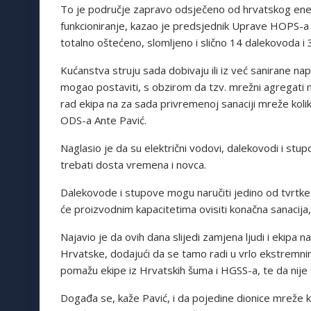
To je područje zapravo odsječeno od hrvatskog ener
funkcioniranje, kazao je predsjednik Uprave HOPS-a 
totalno oštećeno, slomljeno i slično 14 dalekovoda i 3
Kućanstva struju sada dobivaju ili iz već sanirane n
mogao postaviti, s obzirom da tzv. mrežni agregati m
rad ekipa na za sada privremenoj sanaciji mreže koli
ODS-a Ante Pavić.
Naglasio je da su električni vodovi, dalekovodi i stu
trebati dosta vremena i novca.
Dalekovode i stupove mogu naručiti jedino od tvrtke Da
će proizvodnim kapacitetima ovisiti konačna sanacija,
Najavio je da ovih dana slijedi zamjena ljudi i ekipa n
Hrvatske, dodajući da se tamo radi u vrlo ekstremn
pomažu ekipe iz Hrvatskih šuma i HGSS-a, te da nije ta
Događa se, kaže Pavić, i da pojedine dionice mreže ko