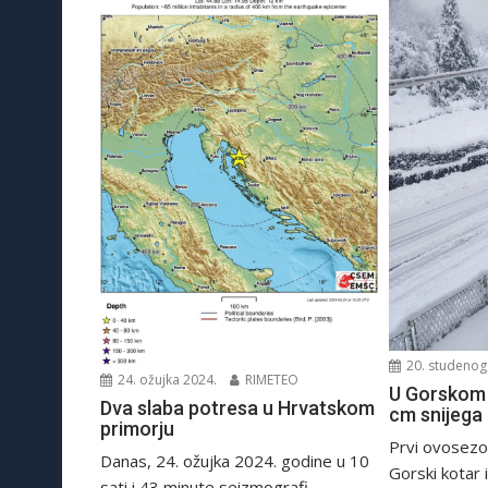
20. studenog
24. ožujka 2024.
RIMETEO
U Gorskom 
Dva slaba potresa u Hrvatskom
cm snijega
primorju
Prvi ovosezon
Danas, 24. ožujka 2024. godine u 10
Gorski kotar i
sati i 43 minute seizmografi