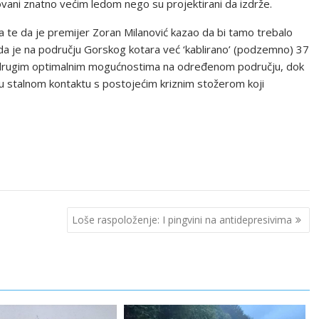
vani znatno većim ledom nego su projektirani da izdrže.
e da je premijer Zoran Milanović kazao da bi tamo trebalo
i da je na području Gorskog kotara već ‘kablirano’ (podzemno) 37
 i drugim optimalnim mogućnostima na određenom području, dok
s u stalnom kontaktu s postojećim kriznim stožerom koji
Loše raspoloženje: I pingvini na antidepresivima