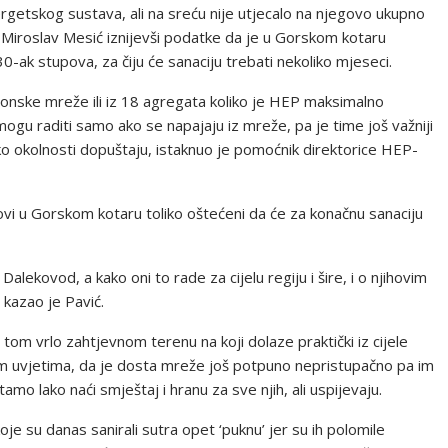
getskog sustava, ali na sreću nije utjecalo na njegovo ukupno
Miroslav Mesić iznijevši podatke da je u Gorskom kotaru
0-ak stupova, za čiju će sanaciju trebati nekoliko mjeseci.
aponske mreže ili iz 18 agregata koliko je HEP maksimalno
ogu raditi samo ako se napajaju iz mreže, pa je time još važniji
ko okolnosti dopuštaju, istaknuo je pomoćnik direktorice HEP-
povi u Gorskom kotaru toliko oštećeni da će za konačnu sanaciju
lekovod, a kako oni to rade za cijelu regiju i šire, i o njihovim
 kazao je Pavić.
a tom vrlo zahtjevnom terenu na koji dolaze praktički iz cijele
im uvjetima, da je dosta mreže još potpuno nepristupačno pa im
mo lako naći smještaj i hranu za sve njih, ali uspijevaju.
je su danas sanirali sutra opet ‘puknu’ jer su ih polomile