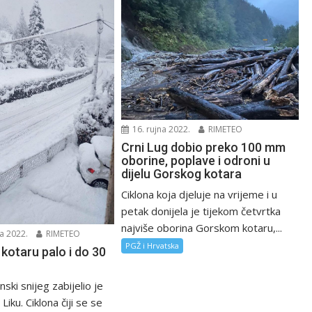
16. rujna 2022.
RIMETEO
Crni Lug dobio preko 100 mm
oborine, poplave i odroni u
dijelu Gorskog kotara
Ciklona koja djeluje na vrijeme i u
petak donijela je tijekom četvrtka
najviše oborina Gorskom kotaru,...
a 2022.
RIMETEO
PGŽ i Hrvatska
kotaru palo i do 30
ski snijeg zabijelio je
 Liku. Ciklona čiji se se