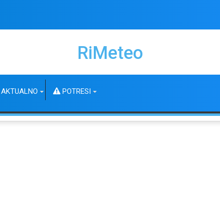
RiMeteo
AKTUALNO
POTRESI