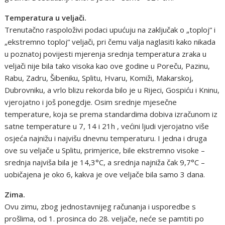
Temperatura u veljači.
Trenutačno raspoloživi podaci upućuju na zaključak o „toploj“ i
„ekstremno toploj“ veljači, pri čemu valja naglasiti kako nikada
u poznatoj povijesti mjerenja srednja temperatura zraka u
veljači nije bila tako visoka kao ove godine u Poreču, Pazinu,
Rabu, Zadru, Šibeniku, Splitu, Hvaru, Komiži, Makarskoj,
Dubrovniku, a vrlo blizu rekorda bilo je u Rijeci, Gospiću i Kninu,
vjerojatno i još ponegdje. Osim srednje mjesečne
temperature, koja se prema standardima dobiva izračunom iz
satne temperature u 7, 14 i 21h , većini ljudi vjerojatno više
osjeća najnižu i najvišu dnevnu temperaturu. I jedna i druga
ove su veljače u Splitu, primjerice, bile ekstremno visoke –
srednja najviša bila je 14,3°C, a srednja najniža čak 9,7°C –
uobičajena je oko 6, kakva je ove veljače bila samo 3 dana.
Zima.
Ovu zimu, zbog jednostavnijeg računanja i usporedbe s
prošlima, od 1. prosinca do 28. veljače, neće se pamtiti po