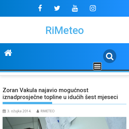
Skip
to
content
RiMeteo
Zoran Vakula najavio mogućnost
iznadprosječne topline u idućih šest mjeseci
3. ožujka 2014.
RIMETEO