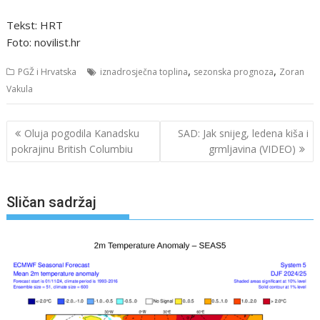
Tekst: HRT
Foto: novilist.hr
,
,
PGŽ i Hrvatska
iznadrosječna toplina
sezonska prognoza
Zoran
Vakula
Navigacija
Oluja pogodila Kanadsku
SAD: Jak snijeg, ledena kiša i
objava
pokrajinu British Columbiu
grmljavina (VIDEO)
Sličan sadržaj