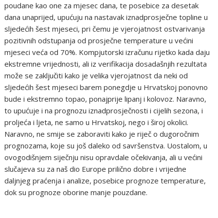
poudane kao one za mjesec dana, te posebice za desetak
dana unaprijed, upućuju na nastavak iznadprosječne topline u
sljedećih šest mjeseci, pri čemu je vjerojatnost ostvarivanja
pozitivnih odstupanja od prosječne temperature u većini
mjeseci veća od 70%. Kompjutorski izračunu rijetko kada daju
ekstremne vrijednosti, ali iz verifikacija dosadašnjih rezultata
može se zaključiti kako je velika vjerojatnost da neki od
sljedećih šest mjeseci barem ponegdje u Hrvatskoj ponovno
bude i ekstremno topao, ponajprije lipanj i kolovoz. Naravno,
to upućuje i na prognozu iznadprosječnosti i cijelih sezona, i
proljeća i ljeta, ne samo u Hrvatskoj, nego i široj okolici.
Naravno, ne smije se zaboraviti kako je riječ o dugoročnim
prognozama, koje su još daleko od savršenstva. Uostalom, u
ovogodišnjem siječnju nisu opravdale očekivanja, ali u većini
slučajeva su za naš dio Europe prilično dobre i vrijedne
daljnjeg praćenja i analize, posebice prognoze temperature,
dok su prognoze oborine manje pouzdane.