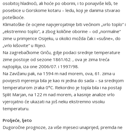
osobitoj hladnoći, ali hoće po oborini, i to ponajviše kiši, te
posebice u Gorskome kotaru – ledu, koji je danima stvarao
poteškoće.
Klimatoške će ocjene najvjerojatnije biti većinom „vrlo toplo“ i
„ekstremno toplo“, a zbog količine oborine – od „normalne“
zime u primjerice Osijeku, u okolici možda čak i «sušne», do
„vrlo kišovite“ u Rijeci.
Na zagrebačkome Griču, gdje podaci srednje temperature
zime postoje od sezone 1861/62. , ova je zima treća
najtoplija, iza one 2006/07. i 1997/98.
Na Zavižanu pak, na 1594 m nad morem, ova, 61. zima u
povijesti mjerenja bila je kao ni jedna do sada – sa srednjom
temperaturom zraka 0°C. Rekordno je topla bila i na postaji
Split Marjan, na 122 m nad morem, a kasnije analize vrlo
vjerojatno će ukazati na još neku ekstremno visoku
temperaturu.
Proljeće, ljeto
Dugoročne prognoze, za više mjeseci unaprijed, premda ne