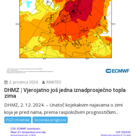
2. prosinca 2024.
RIMETEO
DHMZ | Vjerojatno još jedna iznadprosječno topla
zima
DHMZ, 2. 12. 2024. – Unatoč kojekakvim najavama o zimi
koja je pred nama, prema raspoloživim prognostičkim...
PGŽ i Hrvatska
Sezonska prognoza