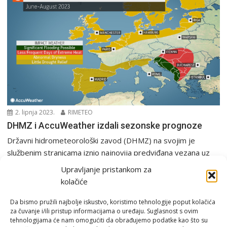
2. lipnja 2023.
RIMETEO
DHMZ i AccuWeather izdali sezonske prognoze
Državni hidrometeorološki zavod (DHMZ) na svojim je
službenim stranicama iznio najnovija predviđana vezana uz
sezonsku prognozu...
Upravljanje pristankom za
PGŽ i Hrvatska
Sezonska prognoza
kolačiće
Da bismo pružili najbolje iskustvo, koristimo tehnologije poput kolačića
za čuvanje i/ili pristup informacijama o uređaju. Suglasnost s ovim
tehnologijama će nam omogućiti da obrađujemo podatke kao što su