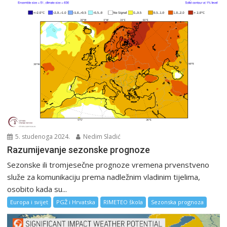
5. studenoga 2024.
Nedim Sladić
Razumijevanje sezonske prognoze
Sezonske ili tromjesečne prognoze vremena prvenstveno
služe za komunikaciju prema nadležnim vladinim tijelima,
osobito kada su...
Europa i svijet
PGŽ i Hrvatska
RIMETEO škola
Sezonska prognoza