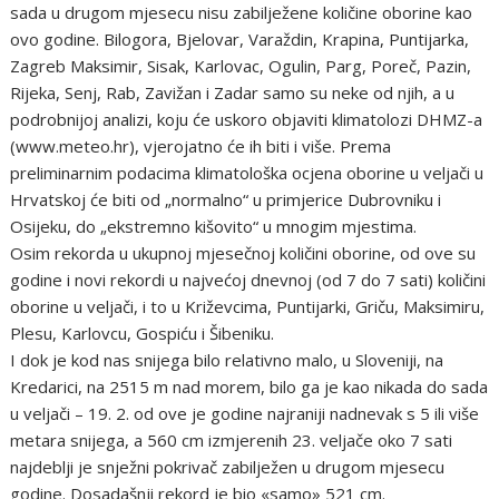
sada u drugom mjesecu nisu zabilježene količine oborine kao
ovo godine. Bilogora, Bjelovar, Varaždin, Krapina, Puntijarka,
Zagreb Maksimir, Sisak, Karlovac, Ogulin, Parg, Poreč, Pazin,
Rijeka, Senj, Rab, Zavižan i Zadar samo su neke od njih, a u
podrobnijoj analizi, koju će uskoro objaviti klimatolozi DHMZ-a
(www.meteo.hr), vjerojatno će ih biti i više. Prema
preliminarnim podacima klimatološka ocjena oborine u veljači u
Hrvatskoj će biti od „normalno“ u primjerice Dubrovniku i
Osijeku, do „ekstremno kišovito“ u mnogim mjestima.
Osim rekorda u ukupnoj mjesečnoj količini oborine, od ove su
godine i novi rekordi u najvećoj dnevnoj (od 7 do 7 sati) količini
oborine u veljači, i to u Križevcima, Puntijarki, Griču, Maksimiru,
Plesu, Karlovcu, Gospiću i Šibeniku.
I dok je kod nas snijega bilo relativno malo, u Sloveniji, na
Kredarici, na 2515 m nad morem, bilo ga je kao nikada do sada
u veljači – 19. 2. od ove je godine najraniji nadnevak s 5 ili više
metara snijega, a 560 cm izmjerenih 23. veljače oko 7 sati
najdeblji je snježni pokrivač zabilježen u drugom mjesecu
godine. Dosadašnji rekord je bio «samo» 521 cm.