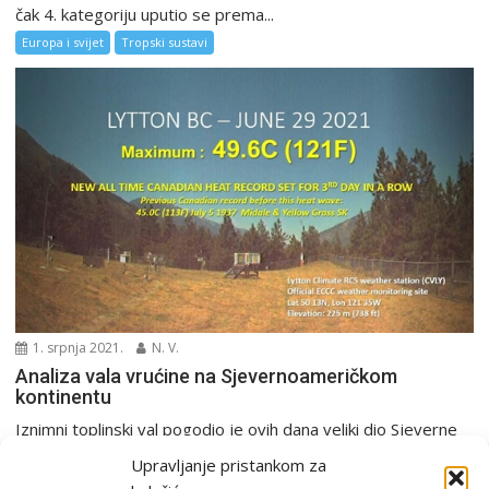
čak 4. kategoriju uputio se prema...
Europa i svijet
Tropski sustavi
1. srpnja 2021.
N. V.
Analiza vala vrućine na Sjevernoameričkom
kontinentu
Iznimni toplinski val pogodio je ovih dana veliki dio Sjeverne
Amerike. Prvenstveno se to odnosi na...
Upravljanje pristankom za
Analiza
Europa i svijet
Rekordi