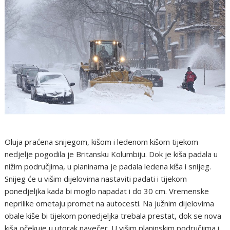
Oluja praćena snijegom, kišom i ledenom kišom tijekom
nedjelje pogodila je Britansku Kolumbiju. Dok je kiša padala u
nižim područjima, u planinama je padala ledena kiša i snijeg.
Snijeg će u višim dijelovima nastaviti padati i tijekom
ponedjeljka kada bi moglo napadat i do 30 cm. Vremenske
neprilike ometaju promet na autocesti. Na južnim dijelovima
obale kiše bi tijekom ponedjeljka trebala prestat, dok se nova
kiša očekuje u utorak navečer. U višim planinskim područjima i