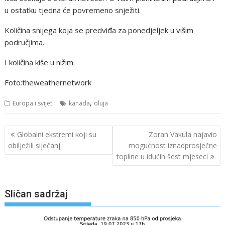
u ostatku tjedna će povremeno snježiti.
Količina snijega koja se predviđa za ponedjeljek u višim
područjima.
I količina kiše u nižim.
Foto:theweathernetwork
,
Europa i svijet
kanada
oluja
Navigacija
Globalni ekstremi koji su
Zoran Vakula najavio
objava
obilježili siječanj
mogućnost iznadprosječne
topline u idućih šest mjeseci
Sličan sadržaj