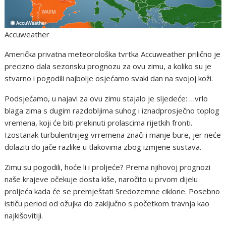
Accuweather
Američka privatna meteorološka tvrtka Accuweather prilično je
precizno dala sezonsku prognozu za ovu zimu, a koliko su je
stvarno i pogodili najbolje osjećamo svaki dan na svojoj koži.
Podsjećamo, u najavi za ovu zimu stajalo je sljedeće: …vrlo
blaga zima s dugim razdobljima suhog i iznadprosječno toplog
vremena, koji će biti prekinuti prolascima rijetkih fronti.
Izostanak turbulentnijeg vrremena znači i manje bure, jer neće
dolaziti do jače razlike u tlakovima zbog izmjene sustava.
Zimu su pogodili, hoće li i proljeće? Prema njihovoj prognozi
naše krajeve očekuje dosta kiše, naročito u prvom dijelu
proljeća kada će se premještati Sredozemne ciklone. Posebno
ističu period od ožujka do zaključno s početkom travnja kao
najkišovitiji.