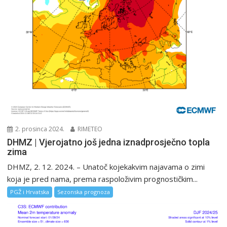
2. prosinca 2024.
RIMETEO
DHMZ | Vjerojatno još jedna iznadprosječno topla
zima
DHMZ, 2. 12. 2024. – Unatoč kojekakvim najavama o zimi
koja je pred nama, prema raspoloživim prognostičkim...
PGŽ i Hrvatska
Sezonska prognoza