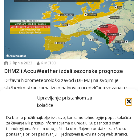
2. lipnja 2023.
RIMETEO
DHMZ i AccuWeather izdali sezonske prognoze
Državni hidrometeorološki zavod (DHMZ) na svojim je
službenim stranicama iznio najnovija predviđana vezana uz
sezonsku prognozu...
Upravljanje pristankom za
PGŽ i Hrvatska
Sezonska prognoza
kolačiće
Da bismo pružili najbolje iskustvo, koristimo tehnologije poput kolačića
za čuvanje i/ili pristup informacijama o uređaju. Suglasnost s ovim
tehnologijama će nam omogućiti da obrađujemo podatke kao što su
ponašanje pri pregledavanju ili jedinstveni ID-ovi na ovoj web stranici.