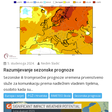
5. studenoga 2024.
Nedim Sladić
Razumijevanje sezonske prognoze
Sezonske ili tromjesečne prognoze vremena prvenstveno
služe za komunikaciju prema nadležnim vladinim tijelima,
osobito kada su...
Europa i svijet
PGŽ i Hrvatska
RIMETEO škola
Sezonska prognoza