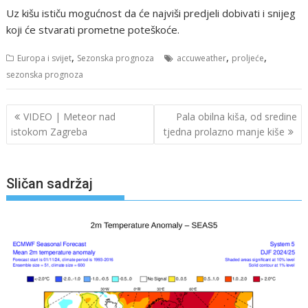
Uz kišu ističu mogućnost da će najviši predjeli dobivati i snijeg
koji će stvarati prometne poteškoće.
,
,
,
Europa i svijet
Sezonska prognoza
accuweather
proljeće
sezonska prognoza
Navigacija
VIDEO | Meteor nad
Pala obilna kiša, od sredine
objava
istokom Zagreba
tjedna prolazno manje kiše
Sličan sadržaj