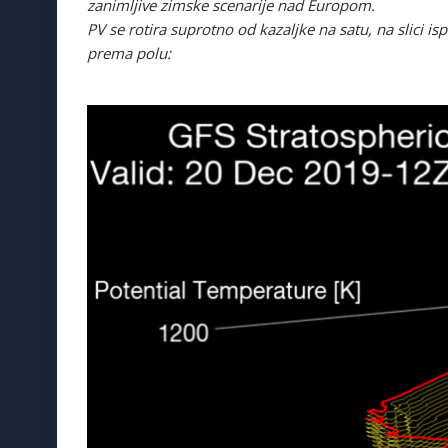
zanimljive zimske scenarije nad Europom.
PV se rotira suprotno od kazaljke na satu, na slici isp
prema polu: