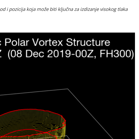
od i pozicija koja može biti ključna za izdizanje visokog tlaka