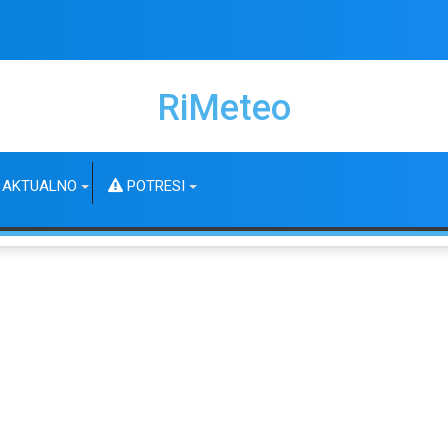
RiMeteo
AKTUALNO
POTRESI