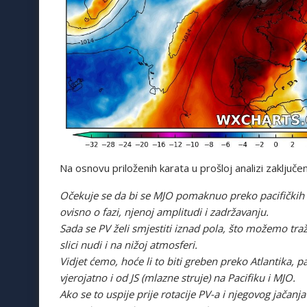
Na osnovu priloženih karata u prošloj analizi zaključe
Očekuje se da bi se MJO pomaknuo preko pacifičkih 
ovisno o fazi, njenoj amplitudi i zadržavanju.
Sada se PV želi smjestiti iznad pola, što možemo traž
slici nudi i na nižoj atmosferi.
Vidjet ćemo, hoće li to biti greben preko Atlantika, pa
vjerojatno i od JS (mlazne struje) na Pacifiku i MJO.
Ako se to uspije prije rotacije PV-a i njegovog jačanja