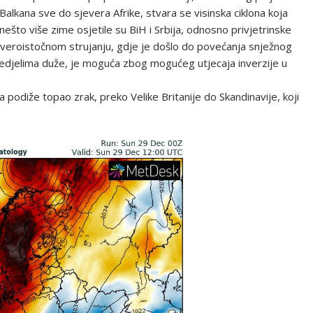
Balkana sve do sjevera Afrike, stvara se visinska ciklona koja
što više zime osjetile su BiH i Srbija, odnosno privjetrinske
jeveroistočnom strujanju, gdje je došlo do povećanja snježnog
redjelima duže, je moguća zbog mogućeg utjecaja inverzije u
odiže topao zrak, preko Velike Britanije do Skandinavije, koji