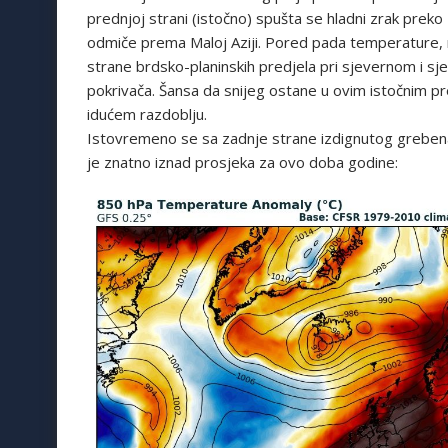
prednjoj strani (istočno) spušta se hladni zrak preko 
odmiče prema Maloj Aziji. Pored pada temperature, ne
strane brdsko-planinskih predjela pri sjevernom i s
pokrivača. Šansa da snijeg ostane u ovim istočnim p
idućem razdoblju.
Istovremeno se sa zadnje strane izdignutog grebena p
je znatno iznad prosjeka za ovo doba godine: