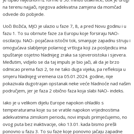
na terenu najjači, njegova adekvatna zamjena da momčad
odvede do pobjede.
Uoči Božića, MJO je ulazio u faze 7, 8, a pred Novu godinu i u
fazu 1. To su obrnute faze za Europu koje forsiraju NAO-
oscilaciju. NAO- pojačava istočni tok, smanjuje zapadnu struju i
omogućava slabljenje polarnog vrtloga koji za posljedicu ima
spuštanje osjetno hladnijeg zraka sa sjeveroistoka i sjevera.
Međutim, vidjelo se da taj impuls je bio jači, ali da je brzo
odmicao prema fazi 2, te ne tako duga vijeka, pa refleksija u
smjeru hladnijeg vremena iza 05.01.2024. godine, nije
pokazivala dugotrajan opstanak neke veće hladnoće nad našim
područjem, jer je faza 2 obično faza koja slabi NAO- indeks.
Iako je u velikom dijelu Europe napokon ohladilo s
temperaturama koje su se vratile napokon vrijednostima
adekvatnima zimskom periodu, novi impuls primjećujemo, no
ovog puta bez inaktivacije, oko 13.01. kada bismo prešli
ponovno u fazu 3. To su faze koje ponovno jačaju zapadne