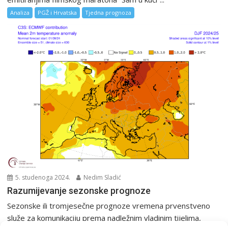
Analiza
PGŽ i Hrvatska
Tjedna prognoza
5. studenoga 2024.
Nedim Sladić
Razumijevanje sezonske prognoze
Sezonske ili tromjesečne prognoze vremena prvenstveno
služe za komunikaciju prema nadležnim vladinim tijelima,