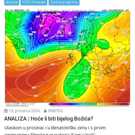
Analiza
PGŽ i Hrvatska
Tjedna prognoza
13. prosinca 2024.
RIMETEO
ANALIZA | Hoće li biti bijelog Božića?
Ulaskom u prosinac i u klimatološku zimu i s prvim
emitiranjima filmskog maratona “Sam u kući”...