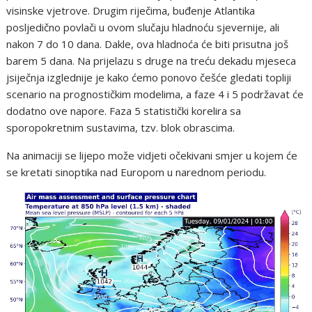
visinske vjetrove. Drugim riječima, buđenje Atlantika
posljedično povlači u ovom slučaju hladnoću sjevernije, ali
nakon 7 do 10 dana. Dakle, ova hladnoća će biti prisutna još
barem 5 dana. Na prijelazu s druge na treću dekadu mjeseca
jsiječnja izglednije je kako ćemo ponovo češće gledati topliji
scenario na prognostičkim modelima, a faze 4 i 5 podržavat će
dodatno ove napore. Faza 5 statistički korelira sa
sporopokretnim sustavima, tzv. blok obrascima.
Na animaciji se lijepo može vidjeti očekivani smjer u kojem će
se kretati sinoptika nad Europom u narednom periodu.