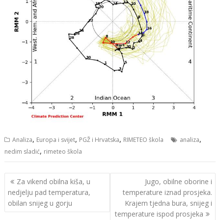
,
,
,
,
Analiza
Europa i svijet
PGŽ i Hrvatska
RIMETEO škola
analiza
,
nedim sladić
rimeteo škola
Navigacija
Za vikend obilna kiša, u
Jugo, obilne oborine i
objava
nedjelju pad temperatura,
temperature iznad prosjeka.
obilan snijeg u gorju
Krajem tjedna bura, snijeg i
temperature ispod prosjeka