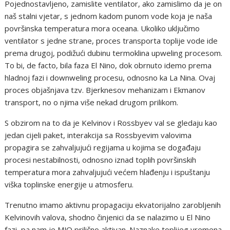
Pojednostavljeno, zamislite ventilator, ako zamislimo da je on
naš stalni vjetar, s jednom kadom punom vode koja je naša
površinska temperatura mora oceana. Ukoliko uključimo
ventilator s jedne strane, proces transporta toplije vode ide
prema drugoj, podižući dubinu termoklina upweling procesom.
To bi, de facto, bila faza El Nino, dok obrnuto idemo prema
hladnoj fazi i downweling procesu, odnosno ka La Nina. Ovaj
proces objašnjava tzv. Bjerknesov mehanizam i Ekmanov
transport, no o njima više nekad drugom prilikom.
S obzirom na to da je Kelvinov i Rossbyev val se gledaju kao
jedan cijeli paket, interakcija sa Rossbyevim valovima
propagira se zahvaljujući regijama u kojima se događaju
procesi nestabilnosti, odnosno iznad toplih površinskih
temperatura mora zahvaljujući većem hlađenju i ispuštanju
viška toplinske energije u atmosferu.
Trenutno imamo aktivnu propagaciju ekvatorijalno zarobljenih
Kelvinovih valova, shodno činjenici da se nalazimo u El Nino
fazi, pa nam je MJO prilično aktivan. Naznake toplijeg vremena