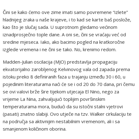
Čini se kako ćemo ove zime imati samo povremene “izlete”
hladnijeg zraka u naše krajeve, i to kad se karte baš poslože,
kao što je slučaj sada. U suprotnom gledamo većinom
iznadprosječno tople dane. A oni se, čini se vraćaju već od
sredine mjeseca. Iako, ako bacimo pogled na kratkoročne
izglede vremena i ne čini se tako. No, krenimo redom.
Madden-Julian oscilacija (MJO) predstavlja propagaciju
ekvatorijalno zarobljenog Kelvinovog vala od zapada prema
istoku preko 8 definiranih faza u trajanju između 30 i 60, u
pojedinim literaturama naći će se i od 20 do 70 dana, pri čemu
se ovi valovi brže šire tijekom utjecaja El Nino, nego za
vrijeme La Nina, zahvaljujući toplijim površinskim
temperaturama mora, budući da su istočni stalni vjetrovi
(pasati) znatno slabiji. Ovo utječe na tzv. Walker cirkulaciju te
na područja sa aktivnijim nestabilnim vremenom, ali i sa
smanjenom količinom oborina.