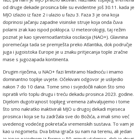
od druge dekade prosinca bile su evidentne još 30.11. kada je
MJO izlazio iz faze 2 i ulazio u fazu 3. Faza 3 je ona koja
doprinosi jačanju zapadne visinske struje koja onda čuva
polarni zrak kao ispod poklopca. U meteorologiji, taj režim
poznat je kao sjevernoatlantska oscilacija (NAO+). Glavnina
poremećaja tada se premješta preko Atlantika, dok područje
juga i jugoistoka Europe je u znaku pritjecanja tople zračne
mase s jugozapada kontinenta.
Drugim riječima, u NAO+ fazi limitiramo hladnoću i imamo
dominantno toplije uvjete. Očekivani odgovor je uslijedio
nakon 7 do 10 dana. Tome smo i svjedočili nakon što smo
ispratili vrlo toplu drugu i treću dekadu prosinca 2023. godine.
Dijelom dugotrajnost toplijeg vremena zahvaljujemo i tome
što smo nakratko inaktivirali MJO u drugoj dekadi mjeseca
prosinca i koja se tu zadržala sve do Božića, a imali smo već
uvedenog vodećeg pokretača vremenskih sustava. To vam je
kao u nogometu. Dva bitna igrača su nam na terenu, ali jedan
je ispao najednom iz forme u 50. minuti utakmice, dok je drugi