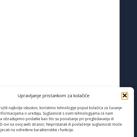
Upravljanje pristankom za kolačiće
žili najbolje iskustvo, koristimo tehnologije poput kolačića za čuvanje
up informacijama o uređaju. Suglasnost s ovim tehnologijama će nam
a obrađujemo podatke kao što su ponašanje pri pregledavanju ili
ID-ovi na ovoj web stranici. Nepristanak ili povlačenje suglasnosti može
jecati na određene karakteristike i funkcije.