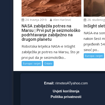
28. studenog
24. travnja 2019.
Alen Harčević
InSight sle
NASA zabilježila potres na
Marsu | Prvi put je seizmološko
NASA-ina sond
podrhtavanje zabilježno na
nakon šest m
drugom planetu
prijeđenih 54
Robotska letjelica NASA-e InSight
sinoć po...
zabilježila je potres na Marsu, što je
Europa i svijet
prvi put da je seizmološko...
Europa i svijet
Ostalo
Email:
rimeteoATyahoo.com
Uvjeti korištenja
Politika privatnosti