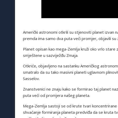
Američki astronomi otkrili su stjenoviti planet izva
premda ima samo dva puta veći promjer, objavili su 
Planet opisan kao mega-Zemlja kruži oko vrlo stare z
smještene u sazviježđu Zmaja.
Otkriće, objavljeno na sastanku Američkog astronom
smatralo da su tako masivni planeti uglavnom plinoviti
Sasselov.
Znanstvenici ne znaju kako se formirao taj planet naz
puta veći od promjera našeg planeta.
Mega-Zemlja sastoji se od krute tvari koncentrirane
shvaćanje formiranja planeta predviđa da se kruta t