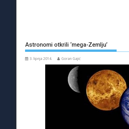
Astronomi otkrili ‘mega-Zemlju’
3. lipnja 2014.
Goran Gajić