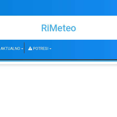
RiMeteo
AKTUALNO
POTRESI