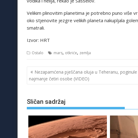
vodika i helija, rekao je Sasselov.
Velikim plinovitim planetima je potrebno puno više 
oko stjenovite jezgre velikih planeta nakupljala golem
smatrali.
Izvor: HRT
,
,
Ostalo
mars
otkriće
zemlja
Navigacija
Nezapamćena pješčana oluja u Teheranu, poginule
objava
najmanje četiri osobe (VIDEO)
Sličan sadržaj