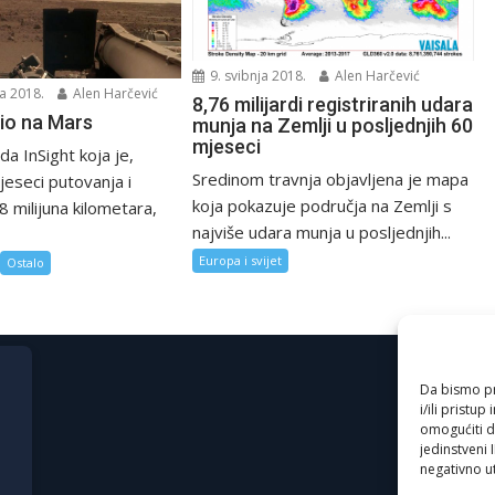
9. svibnja 2018.
Alen Harčević
a 2018.
Alen Harčević
8,76 milijardi registriranih udara
tio na Mars
munja na Zemlji u posljednjih 60
mjeseci
a InSight koja je,
Sredinom travnja objavljena je mapa
jeseci putovanja i
koja pokazuje područja na Zemlji s
8 milijuna kilometara,
najviše udara munja u posljednjih...
Europa i svijet
Ostalo
Da bismo pru
i/ili prist
omogućiti d
jedinstveni 
negativno ut