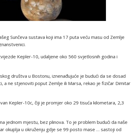
n našeg Sunčeva sustava koji ima 17 puta veću masu od Zemlje
znanstvenici.
vijezde Kepler-10, udaljene oko 560 svjetlosnih godina i
skog društva u Bostonu, iznenađujuće je budući da se dosad
, a ne stjenoviti poput Zemlje ili Marsa, rekao je fizičar Dimitar
van Kepler-10c, čiji je promjer oko 29 tisuća kilometara, 2,3
 na jednom mjestu, bez plinova. To je problem budući da naše
var okuplja u okruženju gdje se 99 posto mase … sastoji od