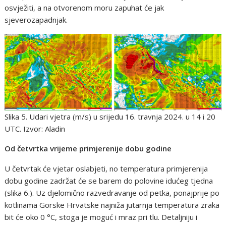
osvježiti, a na otvorenom moru zapuhat će jak
sjeverozapadnjak.
Slika 5. Udari vjetra (m/s) u srijedu 16. travnja 2024. u 14 i 20
UTC. Izvor: Aladin
Od četvrtka vrijeme primjerenije dobu godine
U četvrtak će vjetar oslabjeti, no temperatura primjerenija
dobu godine zadržat će se barem do polovine idućeg tjedna
(slika 6.). Uz djelomično razvedravanje od petka, ponajprije po
kotlinama Gorske Hrvatske najniža jutarnja temperatura zraka
bit će oko 0 °C, stoga je moguć i mraz pri tlu. Detaljniju i