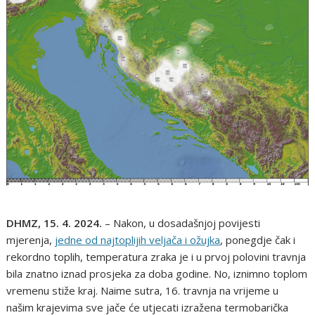
DHMZ, 15. 4. 2024.
– Nakon, u dosadašnjoj povijesti
mjerenja,
jedne od najtoplijih veljača i ožujka
, ponegdje čak i
rekordno toplih, temperatura zraka je i u prvoj polovini travnja
bila znatno iznad prosjeka za doba godine. No, iznimno toplom
vremenu stiže kraj. Naime sutra, 16. travnja na vrijeme u
našim krajevima sve jače će utjecati izražena termobarička