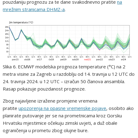
pouzdaniju prognozu za te dane svakodnevno pratite
na
mrežnim stranicama DHMZ-a
.
Slika 6. ECMWF modelska prognoza temperature (°C) na 2
metra visine za Zagreb u razdoblju od 14. travnja u 12 UTC do
24. travnja 2024. u 12 UTC – izračun 50 članova ansambla.
Rasap pokazuje pouzdanost prognoze.
Zbog najavljene izražene promjene vremena
pratite
upozorenja na opasne vremenske pojave
, osobito ako
planirate putovanje jer se na prometnicama kroz Gorsku
Hrvatsku mjestimice očekuju zimski uvjeti, a duž obale
ograničenja u prometu zbog olujne bure.