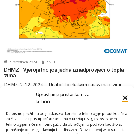
2. prosinca 2024.
RIMETEO
DHMZ | Vjerojatno još jedna iznadprosječno topla
zima
DHMZ, 2. 12. 2024. – Unatoč kojekakvim najavama o zimi
koja je pred nama, prema raspoloživim prognostičkim...
Upravljanje pristankom za
PGŽ i Hrvatska
Sezonska prognoza
kolačiće
Da bismo pružili najbolje iskustvo, koristimo tehnologije poput kolačića
za čuvanje i/ili pristup informacijama o uređaju. Suglasnost s ovim
tehnologijama će nam omogućiti da obrađujemo podatke kao što su
ponašanje pri pregledavanju ili jedinstveni ID-ovi na ovoj web stranici.