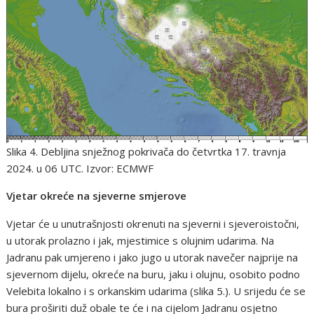
Slika 4. Debljina snježnog pokrivača do četvrtka 17. travnja
2024. u 06 UTC. Izvor: ECMWF
Vjetar okreće na sjeverne smjerove
Vjetar će u unutrašnjosti okrenuti na sjeverni i sjeveroistočni,
u utorak prolazno i jak, mjestimice s olujnim udarima. Na
Jadranu pak umjereno i jako jugo u utorak navečer najprije na
sjevernom dijelu, okreće na buru, jaku i olujnu, osobito podno
Velebita lokalno i s orkanskim udarima (slika 5.). U srijedu će se
bura proširiti duž obale te će i na cijelom Jadranu osjetno