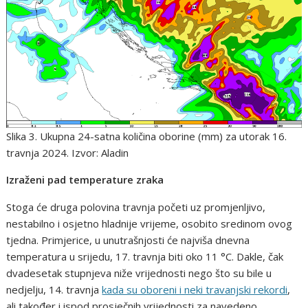
Slika 3. Ukupna 24-satna količina oborine (mm) za utorak 16.
travnja 2024. Izvor: Aladin
Izraženi pad temperature zraka
Stoga će druga polovina travnja početi uz promjenljivo,
nestabilno i osjetno hladnije vrijeme, osobito sredinom ovog
tjedna. Primjerice, u unutrašnjosti će najviša dnevna
temperatura u srijedu, 17. travnja biti oko 11 °C. Dakle, čak
dvadesetak stupnjeva niže vrijednosti nego što su bile u
nedjelju, 14. travnja
kada su oboreni i neki travanjski rekordi
,
ali također i ispod prosječnih vrijednosti za navedeno