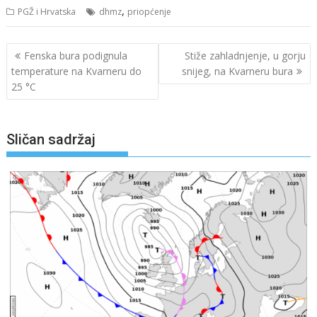
,
PGŽ i Hrvatska
dhmz
priopćenje
Navigacija
Fenska bura podignula
Stiže zahladnjenje, u gorju
objava
temperature na Kvarneru do
snijeg, na Kvarneru bura
25 °C
Sličan sadržaj