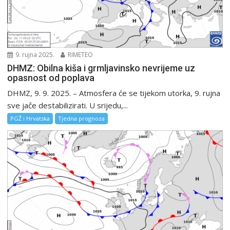
9. rujna 2025.
RIMETEO
DHMZ: Obilna kiša i grmljavinsko nevrijeme uz
opasnost od poplava
DHMZ, 9. 9. 2025. – Atmosfera će se tijekom utorka, 9. rujna
sve jače destabilizirati. U srijedu,...
PGŽ i Hrvatska
Tjedna prognoza