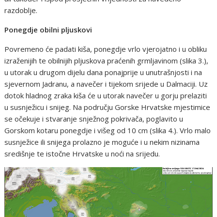
razdoblje.
Ponegdje obilni pljuskovi
Povremeno će padati kiša, ponegdje vrlo vjerojatno i u obliku
izraženijih te obilnijih pljuskova praćenih grmljavinom (slika 3.),
u utorak u drugom dijelu dana ponajprije u unutrašnjosti i na
sjevernom Jadranu, a navečer i tijekom srijede u Dalmaciji. Uz
dotok hladnog zraka kiša će u utorak navečer u gorju prelaziti
u susnježicu i snijeg. Na području Gorske Hrvatske mjestimice
se očekuje i stvaranje snježnog pokrivača, poglavito u
Gorskom kotaru ponegdje i višeg od 10 cm (slika 4.). Vrlo malo
susnježice ili snijega prolazno je moguće i u nekim nizinama
središnje te istočne Hrvatske u noći na srijedu.