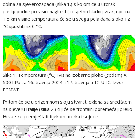
dolina sa sjeverozapada (slika 1.) s kojom će u utorak
poslijepodne po visini naglo stići osjetno hladniji zrak, npr. na
1,5 km visine temperatura će se u svega pola dana s oko 12
°C spustiti na 0 °C.
Slika 1. Temperatura (°C) i visina izobarne plohe (gpdam) AT
500 hPa za 16. travnja 2024. i 17. travnja u 12 UTC. Izvor:
ECMWF
Pritom će se u prizemnom sloju stvarati ciklona sa središtem
na sjeveru Italije (slika 2.) čiji će se frontalni poremećaji preko
Hrvatske premještati tijekom utorka i srijede.