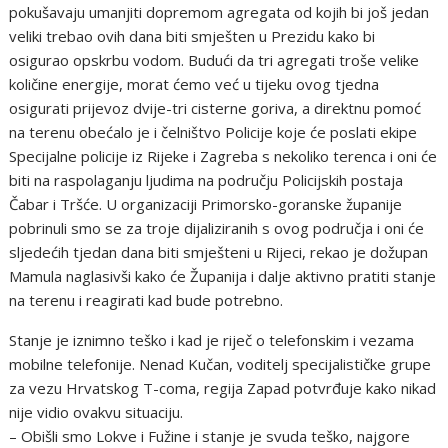
pokušavaju umanjiti dopremom agregata od kojih bi još jedan
veliki trebao ovih dana biti smješten u Prezidu kako bi
osigurao opskrbu vodom. Budući da tri agregati troše velike
količine energije, morat ćemo već u tijeku ovog tjedna
osigurati prijevoz dvije-tri cisterne goriva, a direktnu pomoć
na terenu obećalo je i čelništvo Policije koje će poslati ekipe
Specijalne policije iz Rijeke i Zagreba s nekoliko terenca i oni će
biti na raspolaganju ljudima na području Policijskih postaja
Čabar i Tršće. U organizaciji Primorsko-goranske županije
pobrinuli smo se za troje dijaliziranih s ovog područja i oni će
sljedećih tjedan dana biti smješteni u Rijeci, rekao je dožupan
Mamula naglasivši kako će Županija i dalje aktivno pratiti stanje
na terenu i reagirati kad bude potrebno.
Stanje je iznimno teško i kad je riječ o telefonskim i vezama
mobilne telefonije. Nenad Kučan, voditelj specijalističke grupe
za vezu Hrvatskog T-coma, regija Zapad potvrđuje kako nikad
nije vidio ovakvu situaciju.
– Obišli smo Lokve i Fužine i stanje je svuda teško, najgore