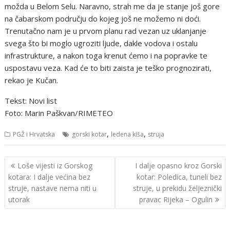
možda u Belom Selu. Naravno, strah me da je stanje još gore
na čabarskom području do kojeg još ne možemo ni doći.
Trenutačno nam je u prvom planu rad vezan uz uklanjanje
svega što bi moglo ugroziti ljude, dakle vodova i ostalu
infrastrukture, a nakon toga krenut ćemo i na popravke te
uspostavu veza. Kad će to biti zaista je teško prognozirati,
rekao je Kučan.
Tekst: Novi list
Foto: Marin Paškvan/RIMETEO
,
,
PGŽ i Hrvatska
gorski kotar
ledena kiša
struja
Navigacija
Loše vijesti iz Gorskog
I dalje opasno kroz Gorski
objava
kotara: I dalje većina bez
kotar: Poledica, tuneli bez
struje, nastave nema niti u
struje, u prekidu željeznički
utorak
pravac Rijeka – Ogulin