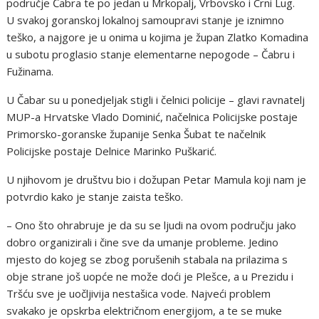
područje Čabra te po jedan u Mrkopalj, Vrbovsko i Crni Lug.
U svakoj goranskoj lokalnoj samoupravi stanje je iznimno
teško, a najgore je u onima u kojima je župan Zlatko Komadina
u subotu proglasio stanje elementarne nepogode – Čabru i
Fužinama.
U Čabar su u ponedjeljak stigli i čelnici policije – glavi ravnatelj
MUP-a Hrvatske Vlado Dominić, načelnica Policijske postaje
Primorsko-goranske županije Senka Šubat te načelnik
Policijske postaje Delnice Marinko Puškarić.
U njihovom je društvu bio i dožupan Petar Mamula koji nam je
potvrdio kako je stanje zaista teško.
– Ono što ohrabruje je da su se ljudi na ovom području jako
dobro organizirali i čine sve da umanje probleme. Jedino
mjesto do kojeg se zbog porušenih stabala na prilazima s
obje strane još uopće ne može doći je Plešce, a u Prezidu i
Tršću sve je uočljivija nestašica vode. Najveći problem
svakako je opskrba električnom energijom, a te se muke