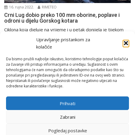
16. rujna 2022.
RIMETEO
Crni Lug dobio preko 100 mm oborine, poplave i
odroni u dijelu Gorskog kotara
Ciklona koja djeluje na vrijeme i u petak donijela je tijekom
četvrtka najviše oborina Gorskom kotaru,...
Upravljanje pristankom za
PGŽ i Hrvatska
kolačiće
Da bismo pružili najbolje iskustvo, koristimo tehnologije poput kolačića
za čuvanje i/ili pristup informacijama o uređaju. Suglasnost s ovim
tehnologijama će nam omogućiti da obrađujemo podatke kao što su
ponašanje pri pregledavanju ili jedinstveni ID-ovi na ovoj web stranici.
Nepristanak ili povlačenje suglasnosti može negativno utjecati na
određene karakteristike i funkcije.
Email:
rimeteoATyahoo.com
Uvjeti korištenja
Prihvati
Politika privatnosti
Zabrani
Pogledaj postavke