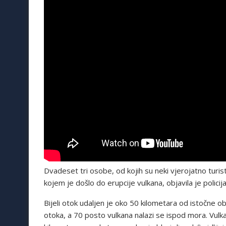
Dvadeset tri osobe, od kojih su neki vjerojatno turis
kojem je došlo do erupcije vulkana, objavila je policija
Bijeli otok udaljen je oko 50 kilometara od istočne
otoka, a 70 posto vulkana nalazi se ispod mora. Vulka