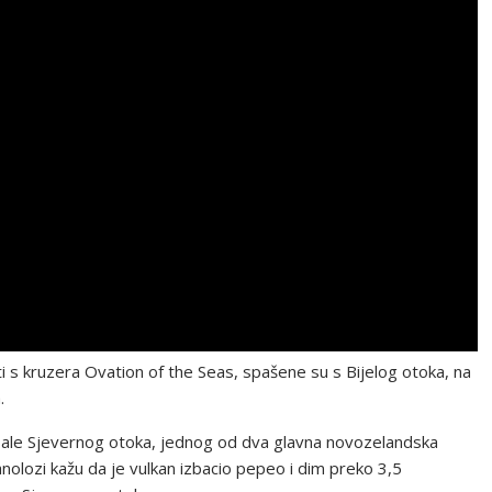
ti s kruzera Ovation of the Seas, spašene su s Bijelog otoka, na
.
 obale Sjevernog otoka, jednog od dva glavna novozelandska
nolozi kažu da je vulkan izbacio pepeo i dim preko 3,5