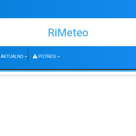
RiMeteo
AKTUALNO
POTRESI