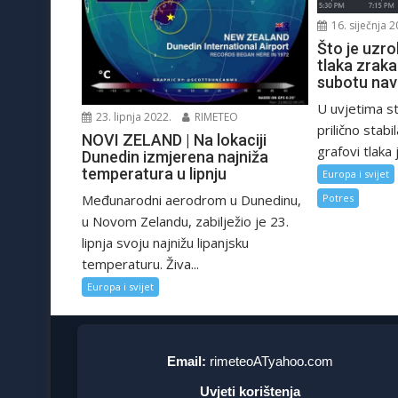
16. siječnja 2
Što je uzro
tlaka zraka
subotu nav
U uvjetima sta
23. lipnja 2022.
RIMETEO
prilično stabi
NOVI ZELAND | Na lokaciji
grafovi tlaka 
Dunedin izmjerena najniža
temperatura u lipnju
Europa i svijet
Međunarodni aerodrom u Dunedinu,
Potres
u Novom Zelandu, zabilježio je 23.
lipnja svoju najnižu lipanjsku
temperaturu. Živa...
Europa i svijet
Email:
rimeteoATyahoo.com
Uvjeti korištenja