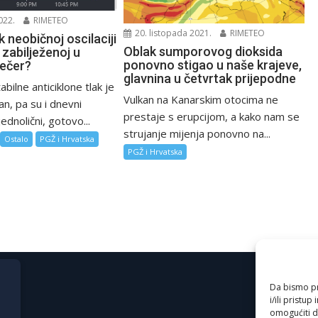
022.
RIMETEO
20. listopada 2021.
RIMETEO
k neobičnoj oscilaciji
Oblak sumporovog dioksida
 zabilježenoj u
ponovno stigao u naše krajeve,
ečer?
glavnina u četvrtak prijepodne
bilne anticiklone tlak je
Vulkan na Kanarskim otocima ne
lan, pa su i dnevni
prestaje s erupcijom, a kako nam se
jednolični, gotovo...
strujanje mijenja ponovno na...
Ostalo
PGŽ i Hrvatska
PGŽ i Hrvatska
Da bismo pru
i/ili prist
omogućiti d