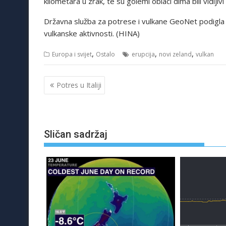
kilometara u zrak, te su golemi oblaci dima bili vidlji
Državna služba za potrese i vulkane GeoNet podigla 
vulkanske aktivnosti. (HINA)
,
,
,
Europa i svijet
Ostalo
erupcija
novi zeland
vulkan
Navigacija
Potres u Italiji
objava
Sličan sadržaj