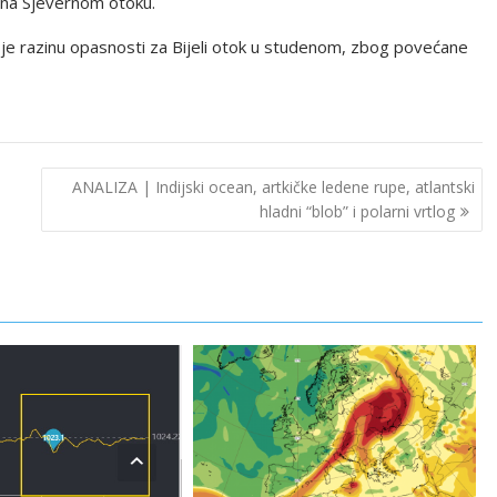
vi na Sjevernom otoku.
je razinu opasnosti za Bijeli otok u studenom, zbog povećane
ANALIZA | Indijski ocean, artkičke ledene rupe, atlantski
hladni “blob” i polarni vrtlog