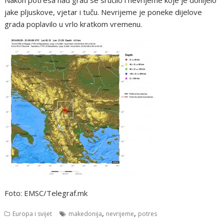
Nakon potresa nad grad se sručilo i nevrijeme koje je donijelo
jake pljuskove, vjetar i tuču. Nevrijeme je poneke dijelove
grada poplavilo u vrlo kratkom vremenu.
Foto: EMSC/Telegraf.mk
,
,
Europa i svijet
makedonija
nevrijeme
potres