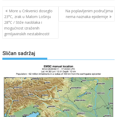
Navigacija
More u Crikvenici doseglo
Na poplavljenim područjima
objava
23°C, zrak u Malom Lošinju
nema naznaka epidemije
28°C / Stiže naoblaka i
mogućnost izraženih
grmljavinskih nestabilnosti!
Sličan sadržaj