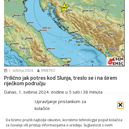
1. svibnja 2024.
RIMETEO
Prilično jak potres kod Slunja, treslo se i na širem
riječkom području
Danas, 1. svibnja 2024. godine u 5 sati i 38 minuta
seizmografi Seizmološke službe RH zabilježili...
Upravljanje pristankom za
PGŽ i Hrvatska
Potres
kolačiće
Da bismo pružili najbolje iskustvo, koristimo tehnologije poput kolačića
za čuvanje i/ili pristup informacijama o uređaju. Suglasnost s ovim