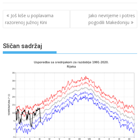
Navigacija
Još kiše u poplavama
Jako nevrijeme i potres
objava
razorenoj južnoj Kini
pogodili Makedoniju
Sličan sadržaj