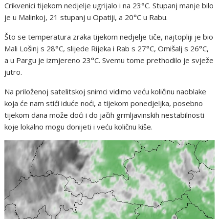
Crikvenici tijekom nedjelje ugrijalo i na 23°C. Stupanj manje bilo
je u Malinkoj, 21 stupanj u Opatiji, a 20°C u Rabu.
Što se temperatura zraka tijekom nedjelje tiče, najtopliji je bio
Mali Lošinj s 28°C, slijede Rijeka i Rab s 27°C, Omišalj s 26°C,
a u Pargu je izmjereno 23°C. Svemu tome prethodilo je svježe
jutro.
Na priloženoj satelitskoj snimci vidimo veću količinu naoblake
koja će nam stići iduće noći, a tijekom ponedjeljka, posebno
tijekom dana može doći i do jačih grmljavinskih nestabilnosti
koje lokalno mogu donijeti i veću količnu kiše.