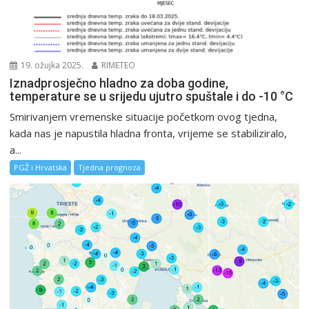
19. ožujka 2025.
RIMETEO
Iznadprosječno hladno za doba godine,
temperature se u srijedu ujutro spuštale i do -10 °C
Smirivanjem vremenske situacije početkom ovog tjedna,
kada nas je napustila hladna fronta, vrijeme se stabiliziralo,
a...
PGŽ i Hrvatska
Tjedna prognoza