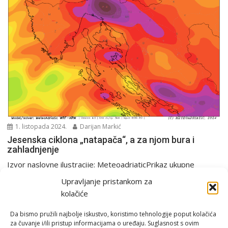
1. listopada 2024.
Darijan Markić
Jesenska ciklona „natapača“, a za njom bura i
zahladnjenje
Izvor naslovne ilustracije: MeteoadriaticPrikaz ukupne
količine oborina u periodu od srijede do subote gdje se vidi...
Upravljanje pristankom za
Analiza
PGŽ i Hrvatska
Tjedna prognoza
kolačiće
Da bismo pružili najbolje iskustvo, koristimo tehnologije poput kolačića
za čuvanje i/ili pristup informacijama o uređaju. Suglasnost s ovim