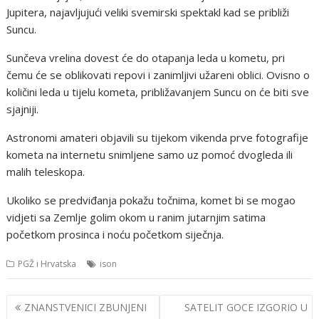
Jupitera, najavljujući veliki svemirski spektakl kad se približi
Suncu.
Sunčeva vrelina dovest će do otapanja leda u kometu, pri
čemu će se oblikovati repovi i zanimljivi užareni oblici. Ovisno o
količini leda u tijelu kometa, približavanjem Suncu on će biti sve
sjajniji.
Astronomi amateri objavili su tijekom vikenda prve fotografije
kometa na internetu snimljene samo uz pomoć dvogleda ili
malih teleskopa.
Ukoliko se predviđanja pokažu točnima, komet bi se mogao
vidjeti sa Zemlje golim okom u ranim jutarnjim satima
početkom prosinca i noću početkom siječnja.
PGŽ i Hrvatska
ison
Navigacija
ZNANSTVENICI ZBUNJENI
SATELIT GOCE IZGORIO U