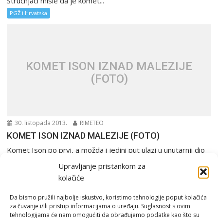
Stručnjaci misle da je komet...
PGŽ i Hrvatska
KOMET ISON IZNAD MALEZIJE
(FOTO)
30. listopada 2013.
RIMETEO
KOMET ISON IZNAD MALEZIJE (FOTO)
Komet Ison po prvi, a možda i jedini put ulazi u unutarnji dio
Sunčevog sustava. Trenutno...
Upravljanje pristankom za
PGŽ i Hrvatska
kolačiće
Da bismo pružili najbolje iskustvo, koristimo tehnologije poput kolačića
za čuvanje i/ili pristup informacijama o uređaju. Suglasnost s ovim
tehnologijama će nam omogućiti da obrađujemo podatke kao što su