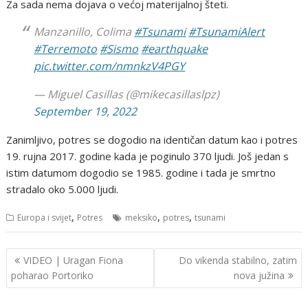
Za sada nema dojava o većoj materijalnoj šteti.
Manzanillo, Colima
#Tsunami
#TsunamiAlert
#Terremoto
#Sismo
#earthquake
pic.twitter.com/nmnkzV4PGY
— Miguel Casillas (@mikecasillaslpz)
September 19, 2022
Zanimljivo, potres se dogodio na identičan datum kao i potres
19. rujna 2017. godine kada je poginulo 370 ljudi. Još jedan s
istim datumom dogodio se 1985. godine i tada je smrtno
stradalo oko 5.000 ljudi.
,
,
,
Europa i svijet
Potres
meksiko
potres
tsunami
Navigacija
VIDEO | Uragan Fiona
Do vikenda stabilno, zatim
objava
poharao Portoriko
nova južina