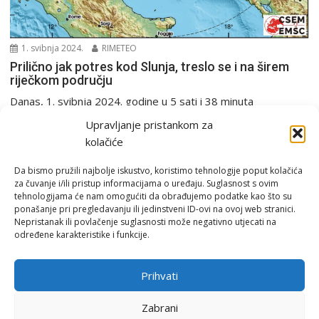
1. svibnja 2024.
RIMETEO
Prilično jak potres kod Slunja, treslo se i na širem
riječkom području
Danas, 1. svibnja 2024. godine u 5 sati i 38 minuta
seizmografi Seizmološke službe RH zabilježili...
Upravljanje pristankom za
PGŽ i Hrvatska
Potres
kolačiće
Da bismo pružili najbolje iskustvo, koristimo tehnologije poput kolačića
za čuvanje i/ili pristup informacijama o uređaju. Suglasnost s ovim
tehnologijama će nam omogućiti da obrađujemo podatke kao što su
ponašanje pri pregledavanju ili jedinstveni ID-ovi na ovoj web stranici.
Nepristanak ili povlačenje suglasnosti može negativno utjecati na
određene karakteristike i funkcije.
Email:
rimeteoATyahoo.com
Uvjeti korištenja
Prihvati
Politika privatnosti
Zabrani