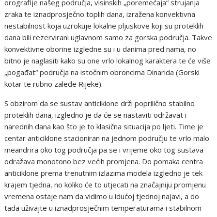
orografije našeg područja, visinskih „poremećaja“ strujanja
zraka te iznadprosječno toplih dana, izražena konvektivna
nestabilnost koja uzrokuje lokalne pljuskove koji su proteklih
dana bili rezervirani uglavnom samo za gorska područja. Takve
konvektivne oborine izgledne su i u danima pred nama, no
bitno je naglasiti kako su one vrlo lokalnog karaktera te će više
„pogađat“ područja na istočnim obroncima Dinarida (Gorski
kotar te rubno zaleđe Rijeke).
S obzirom da se sustav anticiklone drži poprilično stabilno
proteklih dana, izgledno je da će se nastaviti održavat i
narednih dana kao što je to klasična situacija po ljeti. Time je
centar anticiklone stacioniran na jednom području te vrlo malo
meandrira oko tog područja pa se i vrijeme oko tog sustava
odražava monotono bez većih promjena. Do pomaka centra
anticiklone prema trenutnim izlazima modela izgledno je tek
krajem tjedna, no koliko će to utjecati na značajniju promjenu
vremena ostaje nam da vidimo u idućoj tjednoj najavi, a do
tada uživajte u iznadprosječnim temperaturama i stabilnom