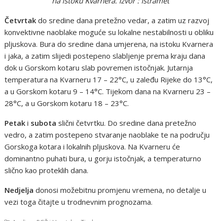
na istoku Kvarnera. Izvor : Istramet
Četvrtak
do sredine dana pretežno vedar, a zatim uz razvoj
konvektivne naoblake moguće su lokalne nestabilnosti u obliku
pljuskova. Bura do sredine dana umjerena, na istoku Kvarnera
i jaka, a zatim slijedi postepeno slabljenje prema kraju dana
dok u Gorskom kotaru slab povremen istočnjak. Jutarnja
temperatura na Kvarneru 17 – 22°C, u zaleđu Rijeke do 13°C,
a u Gorskom kotaru 9 – 14°C. Tijekom dana na Kvarneru 23 –
28°C, a u Gorskom kotaru 18 – 23°C.
Petak
i
subota
slični četvrtku. Do sredine dana pretežno
vedro, a zatim postepeno stvaranje naoblake te na području
Gorskoga kotara i lokalnih pljuskova. Na Kvarneru će
dominantno puhati bura, u gorju istočnjak, a temperaturno
slično kao proteklih dana.
Nedjelja
donosi možebitnu promjenu vremena, no detalje u
vezi toga čitajte u trodnevnim prognozama.