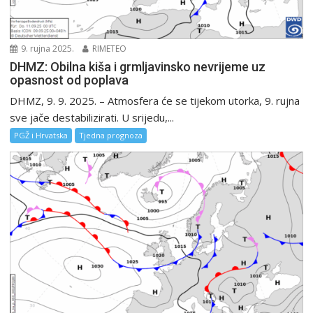
9. rujna 2025.
RIMETEO
DHMZ: Obilna kiša i grmljavinsko nevrijeme uz
opasnost od poplava
DHMZ, 9. 9. 2025. – Atmosfera će se tijekom utorka, 9. rujna
sve jače destabilizirati. U srijedu,...
PGŽ i Hrvatska
Tjedna prognoza