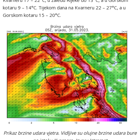
Kvarneru 17 – 22°C, u zaleđu Rijeke do 13°C, a u Gorskom
kotaru 9 – 14°C. Tijekom dana na Kvarneru 22 – 27°C, a u
Gorskom kotaru 15 – 20°C.
Prikaz brzine udara vjetra. Vidljive su olujne brzine udara bure