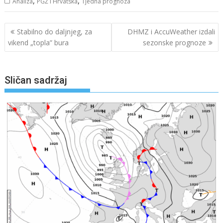
,
,
Analiza
PGŽ i Hrvatska
Tjedna prognoza
Navigacija
Stabilno do daljnjeg, za
DHMZ i AccuWeather izdali
objava
vikend „topla” bura
sezonske prognoze
Sličan sadržaj