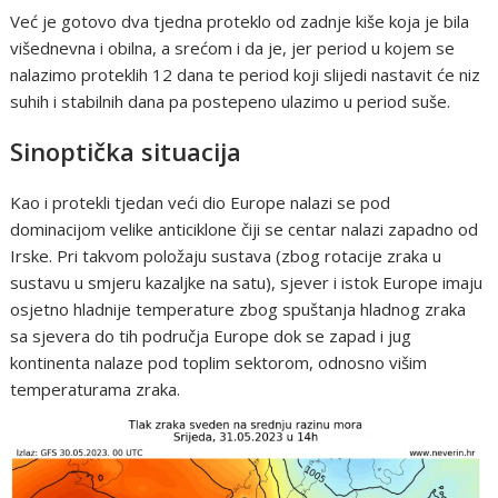
Već je gotovo dva tjedna proteklo od zadnje kiše koja je bila
višednevna i obilna, a srećom i da je, jer period u kojem se
nalazimo proteklih 12 dana te period koji slijedi nastavit će niz
suhih i stabilnih dana pa postepeno ulazimo u period suše.
Sinoptička situacija
Kao i protekli tjedan veći dio Europe nalazi se pod
dominacijom velike anticiklone čiji se centar nalazi zapadno od
Irske. Pri takvom položaju sustava (zbog rotacije zraka u
sustavu u smjeru kazaljke na satu), sjever i istok Europe imaju
osjetno hladnije temperature zbog spuštanja hladnog zraka
sa sjevera do tih područja Europe dok se zapad i jug
kontinenta nalaze pod toplim sektorom, odnosno višim
temperaturama zraka.