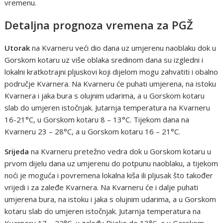
vremenu.
Detaljna prognoza vremena za PGŽ
Utorak
na Kvarneru veći dio dana uz umjerenu naoblaku dok u
Gorskom kotaru uz više oblaka sredinom dana su izgledni i
lokalni kratkotrajni pljuskovi koji dijelom mogu zahvatiti i obalno
područje Kvarnera. Na Kvarneru će puhati umjerena, na istoku
Kvarnera i jaka bura s olujnim udarima, a u Gorskom kotaru
slab do umjeren istočnjak. Jutarnja temperatura na Kvarneru
16-21°C, u Gorskom kotaru 8 – 13°C. Tijekom dana na
Kvarneru 23 – 28°C, a u Gorskom kotaru 16 – 21°C.
Srijeda
na Kvarneru pretežno vedra dok u Gorskom kotaru u
prvom dijelu dana uz umjerenu do potpunu naoblaku, a tijekom
noći je moguća i povremena lokalna kiša ili pljusak što također
vrijedi i za zaleđe Kvarnera. Na Kvarneru će i dalje puhati
umjerena bura, na istoku i jaka s olujnim udarima, a u Gorskom
kotaru slab do umjeren istočnjak. Jutarnja temperatura na