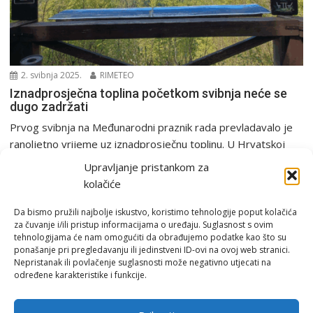
2. svibnja 2025.
RIMETEO
Iznadprosječna toplina početkom svibnja neće se
dugo zadržati
Prvog svibnja na Međunarodni praznik rada prevladavalo je
ranoljetno vrijeme uz iznadprosječnu toplinu. U Hrvatskoj
je...
Upravljanje pristankom za
PGŽ i Hrvatska
kolačiće
Da bismo pružili najbolje iskustvo, koristimo tehnologije poput kolačića
za čuvanje i/ili pristup informacijama o uređaju. Suglasnost s ovim
tehnologijama će nam omogućiti da obrađujemo podatke kao što su
ponašanje pri pregledavanju ili jedinstveni ID-ovi na ovoj web stranici.
Nepristanak ili povlačenje suglasnosti može negativno utjecati na
određene karakteristike i funkcije.
Email:
rimeteoATyahoo.com
Uvjeti korištenja