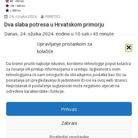
24. ožujka 2024.
RIMETEO
Dva slaba potresa u Hrvatskom primorju
Danas, 24. ožujka 2024. godine u 10 sati i 43 minute
seizmografi Seizmološke službe zabilježili su...
Upravljanje pristankom za
PGŽ i Hrvatska
Potres
kolačiće
Da bismo pružili najbolje iskustvo, koristimo tehnologije poput kolačića
za čuvanje i/ili pristup informacijama o uređaju. Suglasnost s ovim
tehnologijama će nam omogućiti da obrađujemo podatke kao što su
ponašanje pri pregledavanju ili jedinstveni ID-ovi na ovoj web stranici.
Nepristanak ili povlačenje suglasnosti može negativno utjecati na
određene karakteristike i funkcije.
Email:
rimeteoATyahoo.com
Uvjeti korištenja
Prihvati
Politika privatnosti
Zabrani
Pogledaj postavke