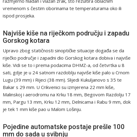
razmjerno hladan i vlažan zrak, što rezultira oblačnim
vremenom s čestim oborinama te temperaturama oko ili
ispod prosjeka.
Najviše kiše na riječkom području i zapadu
Gorskog kotara
Upravo zbog statičnosti sinoptičke situacije događa se da
riječko područje i zapadni dio Gorskog kotara dobiva i najviše
kiše. Vidi se to i prema podacima DHMZ-a, od četvrtka u 8
sati, gdje je u 24 satnom razdoblju najviše kiše palo u Crnom
Lugu (39 mm) i Rijeci (38 mm). Slijedi Kukuljanovo s 35 te
Bakar s 29 mm. U Crikvenici su izmjerena 22 mm kiše,
Malinskoj i aerodromu na Krku 18 mm, Begovom Razdolju 17
mm, Pargu 13 mm, Krku 12 mm, Delnicama i Rabu 9 mm, dok
je tek 1 mm kiše pao u Malom Lošinju.
Pojedine automatske postaje prešle 100
mm do sada u svibnju