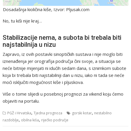
Dosadašnja kioličina kiše, Izvor: Pljusak.com
No, tu kiši nije kraj…
Stabilizacije nema, a subota bi trebala biti
najstabilnija u nizu
Zapravo, iz ovih postavki sinoptičkih sustava i nije moglo biti
iznenađenja jer orografija područja čini svoje, a situacija se
neće bitnije mijenjati ni idućih sedam dana, s iznimkom subote
koja bi trebala biti najstabilniji dan u nizu, iako ni tada se neće
moći isključiti mogućnost kiše i pljuskova.
Više o tome slijedi u posebnoj prognozi za vikend koju ćemo
objaviti na portalu.
,
,
PGŽ i Hrvatska
Tjedna prognoza
gorski kotar
nestabilno
,
,
razdoblje
obilna kiša
riječko područje