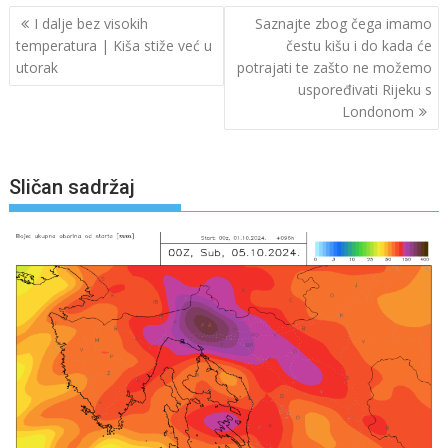
Navigacija
I dalje bez visokih
Saznajte zbog čega imamo
objava
temperatura | Kiša stiže već u
čestu kišu i do kada će
utorak
potrajati te zašto ne možemo
uspoređivati Rijeku s
Londonom
Sličan sadržaj