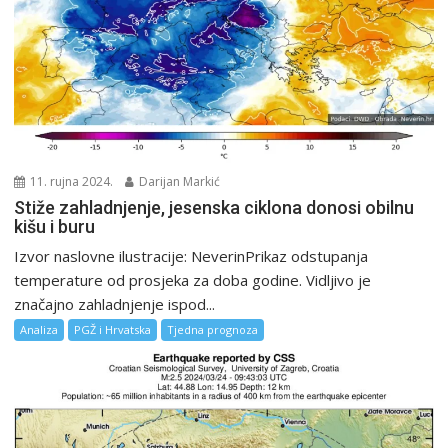
11. rujna 2024.
Darijan Markić
Stiže zahladnjenje, jesenska ciklona donosi obilnu
kišu i buru
Izvor naslovne ilustracije: NeverinPrikaz odstupanja
temperature od prosjeka za doba godine. Vidljivo je
značajno zahladnjenje ispod...
Analiza
PGŽ i Hrvatska
Tjedna prognoza