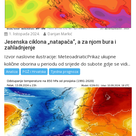
1. listopada 2024.
Darijan Markić
Jesenska ciklona „natapača“, a za njom bura i
zahladnjenje
Izvor naslovne ilustracije: MeteoadriaticPrikaz ukupne
količine oborina u periodu od srijede do subote gdje se vidi...
Analiza
PGŽ i Hrvatska
Tjedna prognoza