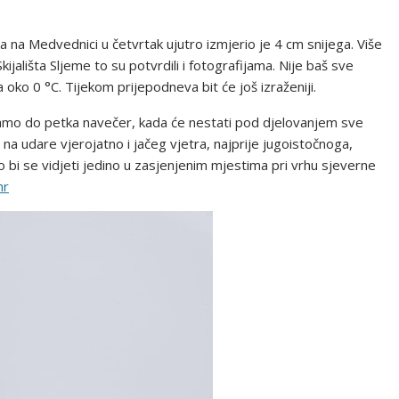
 na Medvednici u četvrtak ujutro izmjerio je 4 cm snijega. Više
kijališta Sljeme to su potvrdili i fotografijama. Nije baš sve
a oko 0 °C. Tijekom prijepodneva bit će još izraženiji.
samo do petka navečer, kada će nestati pod djelovanjem sve
na udare vjerojatno i jačeg vjetra, najprije jugoistočnoga,
i se vidjeti jedino u zasjenjenim mjestima pri vrhu sjeverne
hr