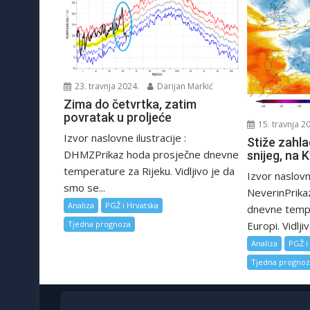
23. travnja 2024.
Darijan Markić
Zima do četvrtka, zatim
povratak u proljeće
15. travnja 2
Izvor naslovne ilustracije :
Stiže zahla
DHMZPrikaz hoda prosječne dnevne
snijeg, na 
temperature za Rijeku. Vidljivo je da
Izvor naslovne
smo se...
NeverinPrika
Analiza
PGŽ i Hrvatska
dnevne tempe
Europi. Vidljiv
Tjedna prognoza
Analiza
PGŽ i
Tjedna progno