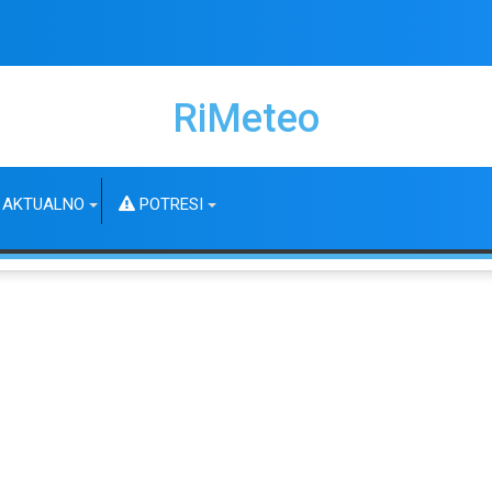
RiMeteo
AKTUALNO
POTRESI