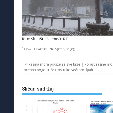
foto: Skijalište Sljeme/HRT
,
PGŽ i Hrvatska
Sljeme
snijeg
Navigacija
Razina mora podiže se sve brže | Porast razine mor
objava
oceana pogodit će trostruko veći broj ljudi
Sličan sadržaj