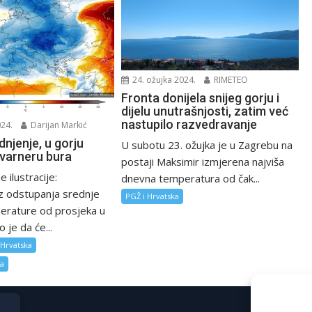
24. ožujka 2024.
RIMETEO
Fronta donijela snijeg gorju i
dijelu unutrašnjosti, zatim već
nastupilo razvedravanje
024.
Darijan Markić
dnjenje, u gorju
U subotu 23. ožujka je u Zagrebu na
Kvarneru bura
postaji Maksimir izmjerena najviša
 ilustracije:
dnevna temperatura od čak...
z odstupanja srednje
PGŽ i Hrvatska
rature od prosjeka u
o je da će...
 Hrvatska
za