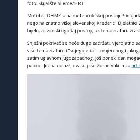
foto: Skijalište Sljeme/HRT
Motritelj DHMZ-a na meteorološkoj postaji Puntijarka
nego na znatno višoj slovenskoj Kredarici! Djelatnici S
bijelo, ali zimski ugođaj postoji, uz temperaturu zrak
Snježni pokrivač se neće dugo zadržati, vjerojatno 
više temperature i “snjegojeda” – umjerenog i jakog, 
zatim uglavnom jugozapadnog. Još poneki dan mogao b
padine. Južina dolazi!, ovako piše Zoran Vakula za
hrt.