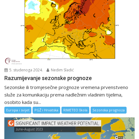
5. studenoga 2024.
Nedim Sladić
Razumijevanje sezonske prognoze
Sezonske ili tromjesečne prognoze vremena prvenstveno
služe za komunikaciju prema nadležnim vladinim tijelima,
osobito kada su...
Europa i svijet
PGŽ i Hrvatska
RIMETEO škola
Sezonska prognoza