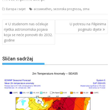
,
,
Europa i svijet
accuweather
sezonska prognoza
zima
Navigacija
U studenom nas očekuje
U potresu na Filipinima
objava
rijetka astronomska pojava
poginulo dijete
koja se neće ponoviti do 2032.
godine
Sličan sadržaj