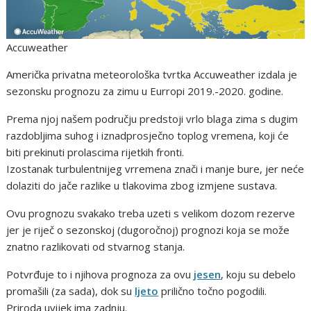
Accuweather
Američka privatna meteorološka tvrtka Accuweather izdala je
sezonsku prognozu za zimu u Eurropi 2019.-2020. godine.
Prema njoj našem području predstoji vrlo blaga zima s dugim
razdobljima suhog i iznadprosječno toplog vremena, koji će
biti prekinuti prolascima rijetkih fronti.
Izostanak turbulentnijeg vrremena znači i manje bure, jer neće
dolaziti do jače razlike u tlakovima zbog izmjene sustava.
Ovu prognozu svakako treba uzeti s velikom dozom rezerve
jer je riječ o sezonskoj (dugoročnoj) prognozi koja se može
znatno razlikovati od stvarnog stanja.
Potvrđuje to i njihova prognoza za ovu
jesen
, koju su debelo
promašili (za sada), dok su
ljeto
prilično točno pogodili.
Priroda uvijek ima zadnju.