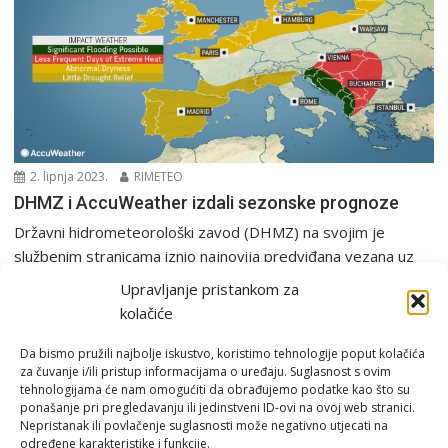
2. lipnja 2023.
RIMETEO
DHMZ i AccuWeather izdali sezonske prognoze
Državni hidrometeorološki zavod (DHMZ) na svojim je
službenim stranicama iznio najnovija predviđana vezana uz
sezonsku prognozu...
Upravljanje pristankom za
PGŽ i Hrvatska
Sezonska prognoza
kolačiće
Da bismo pružili najbolje iskustvo, koristimo tehnologije poput kolačića
za čuvanje i/ili pristup informacijama o uređaju. Suglasnost s ovim
tehnologijama će nam omogućiti da obrađujemo podatke kao što su
ponašanje pri pregledavanju ili jedinstveni ID-ovi na ovoj web stranici.
Nepristanak ili povlačenje suglasnosti može negativno utjecati na
određene karakteristike i funkcije.