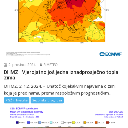
2. prosinca 2024.
RIMETEO
DHMZ | Vjerojatno još jedna iznadprosječno topla
zima
DHMZ, 2. 12. 2024. – Unatoč kojekakvim najavama o zimi
koja je pred nama, prema raspoloživim prognostičkim...
PGŽ i Hrvatska
Sezonska prognoza