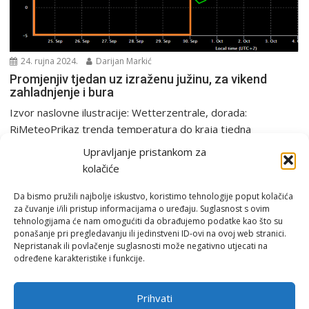
24. rujna 2024.
Darijan Markić
Promjenjiv tjedan uz izraženu južinu, za vikend
zahladnjenje i bura
Izvor naslovne ilustracije: Wetterzentrale, dorada:
RiMeteoPrikaz trenda temperatura do kraja tjedna
(narančasti okvir). Vidljivo je zatopljenje...
Upravljanje pristankom za
Analiza
PGŽ i Hrvatska
Tjedna prognoza
kolačiće
Da bismo pružili najbolje iskustvo, koristimo tehnologije poput kolačića
za čuvanje i/ili pristup informacijama o uređaju. Suglasnost s ovim
tehnologijama će nam omogućiti da obrađujemo podatke kao što su
ponašanje pri pregledavanju ili jedinstveni ID-ovi na ovoj web stranici.
Nepristanak ili povlačenje suglasnosti može negativno utjecati na
određene karakteristike i funkcije.
Email:
rimeteoATyahoo.com
Uvjeti korištenja
Prihvati
Politika privatnosti