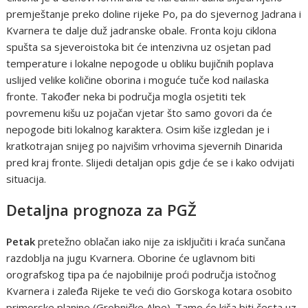
premještanje preko doline rijeke Po, pa do sjevernog Jadrana i
Kvarnera te dalje duž jadranske obale. Fronta koju ciklona
spušta sa sjeveroistoka bit će intenzivna uz osjetan pad
temperature i lokalne nepogode u obliku bujičnih poplava
uslijed velike količine oborina i moguće tuče kod nailaska
fronte. Također neka bi područja mogla osjetiti tek
povremenu kišu uz pojačan vjetar što samo govori da će
nepogode biti lokalnog karaktera. Osim kiše izgledan je i
kratkotrajan snijeg po najvišim vrhovima sjevernih Dinarida
pred kraj fronte. Slijedi detaljan opis gdje će se i kako odvijati
situacija.
Detaljna prognoza za PGŽ
Petak
pretežno oblačan iako nije za isključiti i kraća sunčana
razdoblja na jugu Kvarnera. Oborine će uglavnom biti
orografskog tipa pa će najobilnije proći područja istočnog
Kvarnera i zaleđa Rijeke te veći dio Gorskoga kotara osobito
primorske planine (Grobničke Alpe). Tamo će kiša biti česta uz