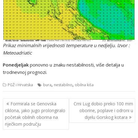
Prikaz minimalnih vrijednosti temperature u nedjelju. Izvor :
Meteoadriatic
Ponedjeljak
ponovno u znaku nestabilnosti, više detalja u
trodnevnoj prognozi.
,
,
PGŽ i Hrvatska
bura
nestabilno
obilna kiša
Navigacija
Formirala se Genovska
Crni Lug dobio preko 100 mm
objava
ciklona, jako jugo prolongiralo
oborine, poplave i odroni u
početak obilnih oborina na
dijelu Gorskog kotara
riječkom području