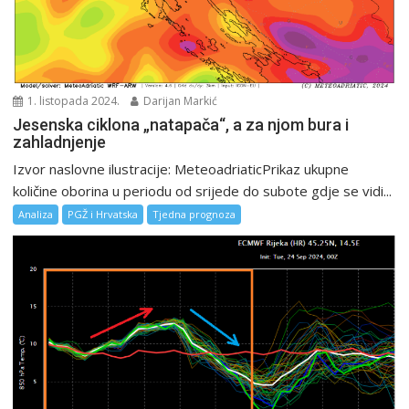
1. listopada 2024.
Darijan Markić
Jesenska ciklona „natapača“, a za njom bura i
zahladnjenje
Izvor naslovne ilustracije: MeteoadriaticPrikaz ukupne
količine oborina u periodu od srijede do subote gdje se vidi...
Analiza
PGŽ i Hrvatska
Tjedna prognoza