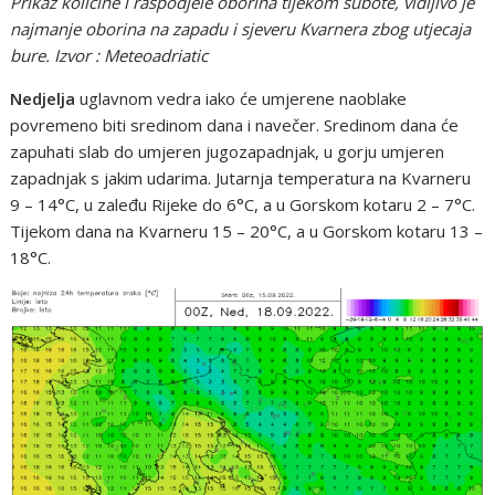
Prikaz količine i raspodjele oborina tijekom subote, vidljivo je
najmanje oborina na zapadu i sjeveru Kvarnera zbog utjecaja
bure. Izvor : Meteoadriatic
Nedjelja
uglavnom vedra iako će umjerene naoblake
povremeno biti sredinom dana i navečer. Sredinom dana će
zapuhati slab do umjeren jugozapadnjak, u gorju umjeren
zapadnjak s jakim udarima. Jutarnja temperatura na Kvarneru
9 – 14°C, u zaleđu Rijeke do 6°C, a u Gorskom kotaru 2 – 7°C.
Tijekom dana na Kvarneru 15 – 20°C, a u Gorskom kotaru 13 –
18°C.