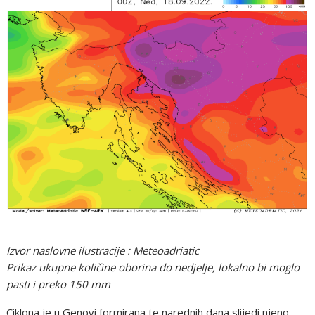
Izvor naslovne ilustracije : Meteoadriatic
Prikaz ukupne količine oborina do nedjelje, lokalno bi moglo
pasti i preko 150 mm
Ciklona je u Genovi formirana te narednih dana slijedi njeno