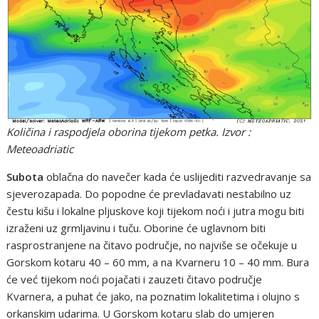
Količina i raspodjela oborina tijekom petka. Izvor :
Meteoadriatic
Subota
oblačna do navečer kada će uslijediti razvedravanje sa
sjeverozapada. Do popodne će prevladavati nestabilno uz
čestu kišu i lokalne pljuskove koji tijekom noći i jutra mogu biti
izraženi uz grmljavinu i tuču. Oborine će uglavnom biti
rasprostranjene na čitavo područje, no najviše se očekuje u
Gorskom kotaru 40 – 60 mm, a na Kvarneru 10 – 40 mm. Bura
će već tijekom noći pojačati i zauzeti čitavo područje
Kvarnera, a puhat će jako, na poznatim lokalitetima i olujno s
orkanskim udarima. U Gorskom kotaru slab do umjeren