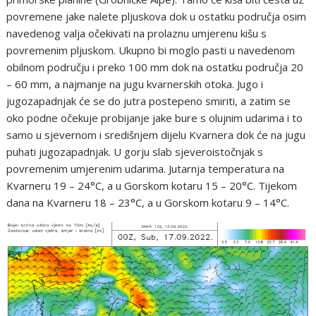
povremene jake nalete pljuskova dok u ostatku područja osim
navedenog valja očekivati na prolaznu umjerenu kišu s
povremenim pljuskom. Ukupno bi moglo pasti u navedenom
obilnom području i preko 100 mm dok na ostatku područja 20
– 60 mm, a najmanje na jugu kvarnerskih otoka. Jugo i
jugozapadnjak će se do jutra postepeno smiriti, a zatim se
oko podne očekuje probijanje jake bure s olujnim udarima i to
samo u sjevernom i središnjem dijelu Kvarnera dok će na jugu
puhati jugozapadnjak. U gorju slab sjeveroistočnjak s
povremenim umjerenim udarima. Jutarnja temperatura na
Kvarneru 19 – 24°C, a u Gorskom kotaru 15 – 20°C. Tijekom
dana na Kvarneru 18 – 23°C, a u Gorskom kotaru 9 – 14°C.