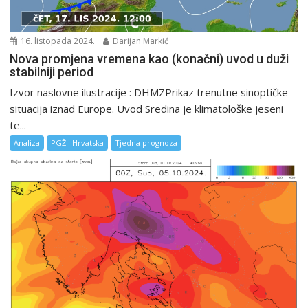
16. listopada 2024.
Darijan Markić
Nova promjena vremena kao (konačni) uvod u duži
stabilniji period
Izvor naslovne ilustracije : DHMZPrikaz trenutne sinoptičke
situacija iznad Europe. Uvod Sredina je klimatološke jeseni
te...
Analiza
PGŽ i Hrvatska
Tjedna prognoza