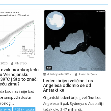
 2020.
RIMETEO
ravak morskog leda
 u Verhojansku
4. listopada 2019.
Alen Harčević
39°C | Što to znači
Ledeni brijeg veličine Los
eću zimu?
Angelesa odlomio se od
Antarktike
da kod nas i nije baš
se sinoptički dosta
Gigantski ledeni brijeg veličine Los
rošlog,...
Angelesa ili pak Sydneya u Australiji i
težak oko 347 milijardi...
 i svijet
PGŽ i Hrvatska