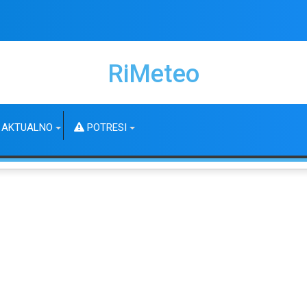
RiMeteo
AKTUALNO
POTRESI