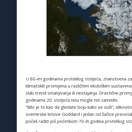
U 80-im godinama proteklog stoljeća, znanstvena zaj
klimatskih promijena u različitim ekološkim sustavima
slab trend smanjivanja ili nestajanja. Drastične prom
godinama 20. stoljeća nisu mogle niti zamisliti.
“Bilo je to kao da gledate boju kako se suši”, slikovi
svemirske letove Goddard i jedan od šačice preostali
počeli raditi još početkom 70-ih godina proteklog st