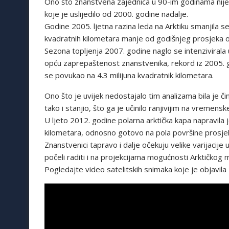
Ono što znanstvena zajednica u 90-im godinama nije 
koje je uslijedilo od 2000. godine nadalje.
Godine 2005. ljetna razina leda na Arktiku smanjila s
kvadratnih kilometara manje od godišnjeg prosjeka o
Sezona topljenja 2007. godine naglo se intenzivirala 
opću zaprepaštenost znanstvenika, rekord iz 2005. g
se povukao na 4.3 milijuna kvadratnik kilometara.
Ono što je uvijek nedostajalo tim analizama bila je č
tako i stanjio, što ga je učinilo ranjivijim na vremens
U ljeto 2012. godine polarna arktička kapa napravila j
kilometara, odnosno gotovo na pola površine prosje
Znanstvenici tapravo i dalje očekuju velike varijacije
počeli raditi i na projekcijama mogućnosti Arktičkog 
Pogledajte video satelitskih snimaka koje je objavila