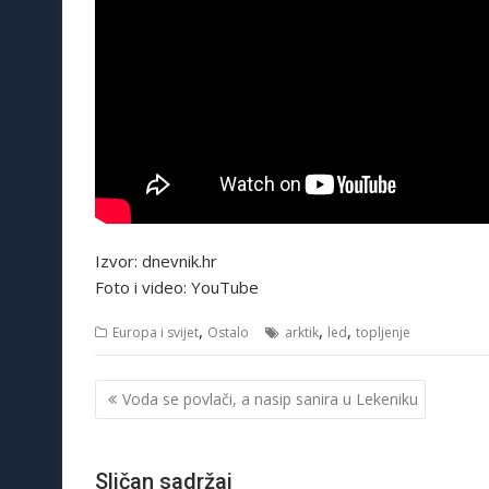
Izvor: dnevnik.hr
Foto i video: YouTube
,
,
,
Europa i svijet
Ostalo
arktik
led
topljenje
Navigacija
Voda se povlači, a nasip sanira u Lekeniku
objava
Sličan sadržaj