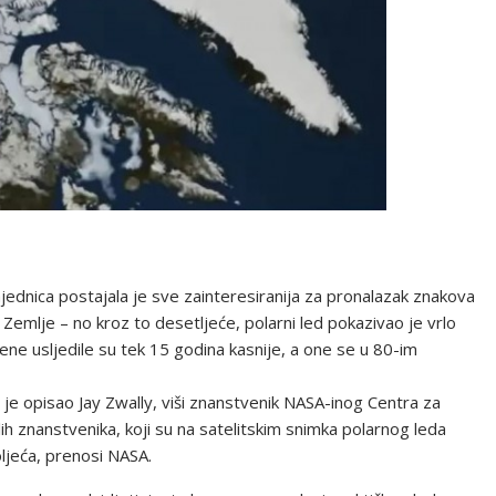
ednica postajala je sve zainteresiranija za pronalazak znakova
 Zemlje – no kroz to desetljeće, polarni led pokazivao je vrlo
jene usljedile su tek 15 godina kasnije, a one se u 80-im
to je opisao Jay Zwally, viši znanstvenik NASA-inog Centra za
h znanstvenika, koji su na satelitskim snimka polarnog leda
oljeća, prenosi NASA.