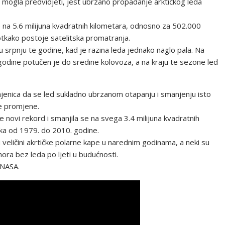
mogla predvidjeti, jest ubrzano propadanje arktičkog leda
e na 5.6 milijuna kvadratnih kilometara, odnosno za 502.000
tkako postoje satelitska promatranja.
u srpnju te godine, kad je razina leda jednako naglo pala. Na
odine potučen je do sredine kolovoza, a na kraju te sezone led
injenica da se led sukladno ubrzanom otapanju i smanjenju isto
ke promjene.
e novi rekord i smanjila se na svega 3.4 milijuna kvadratnih
ka od 1979. do 2010. godine.
 u veličini akrtičke polarne kape u narednim godinama, a neki su
mora bez leda po ljeti u budućnosti.
 NASA.