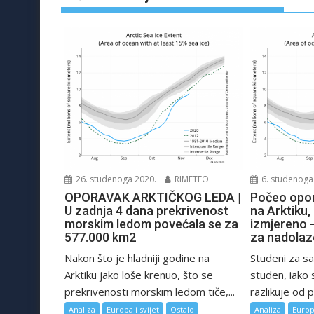
26. studenoga 2020.
RIMETEO
6. studenoga
OPORAVAK ARKTIČKOG LEDA |
Počeo opo
U zadnja 4 dana prekrivenost
na Arktiku,
morskim ledom povećala se za
izmjereno -
577.000 km2
za nadolaz
Nakon što je hladniji godine na
Studeni za sa
Arktiku jako loše krenuo, što se
studen, iako 
prekrivenosti morskim ledom tiče,...
razlikuje od p
Analiza
Europa i svijet
Ostalo
Analiza
Europa