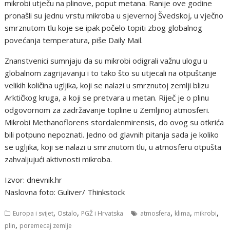
mikrobi utječu na plinove, poput metana. Ranije ove godine
pronašli su jednu vrstu mikroba u sjevernoj Švedskoj, u vječno
smrznutom tlu koje se ipak počelo topiti zbog globalnog
povećanja temperatura, piše Daily Mail.
Znanstvenici sumnjaju da su mikrobi odigrali važnu ulogu u
globalnom zagrijavanju i to tako što su utjecali na otpuštanje
velikih količina ugljika, koji se nalazi u smrznutoj zemlji blizu
Arktičkog kruga, a koji se pretvara u metan. Riječ je o plinu
odgovornom za zadržavanje topline u Zemljinoj atmosferi.
Mikrobi Methanoflorens stordalenmirensis, do ovog su otkrića
bili potpuno nepoznati. Jedno od glavnih pitanja sada je koliko
se ugljika, koji se nalazi u smrznutom tlu, u atmosferu otpušta
zahvaljujući aktivnosti mikroba.
Izvor: dnevnik.hr
Naslovna foto: Guliver/ Thinkstock
,
,
,
,
,
Europa i svijet
Ostalo
PGŽ i Hrvatska
atmosfera
klima
mikrobi
,
plin
poremecaj zemlje