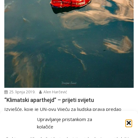
25. lipnja 2019.
Alen Harčević
“Klimatski aparthejd” – prijeti svijetu
Izvješće, koje je UN-ovu Vijeću za ljudska prava predao
njegov posebni izvjestitelj za krajnje siromaštvo Philip...
Upravljanje pristankom za
Europa i svijet
Ostalo
kolačiće