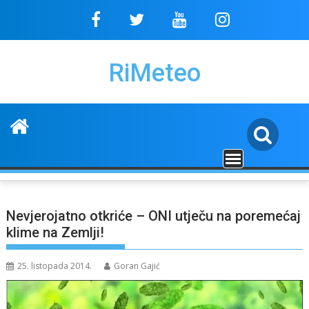
Skip
to
content
RiMeteo
Nevjerojatno otkriće – ONI utječu na poremećaj
klime na Zemlji!
25. listopada 2014.
Goran Gajić