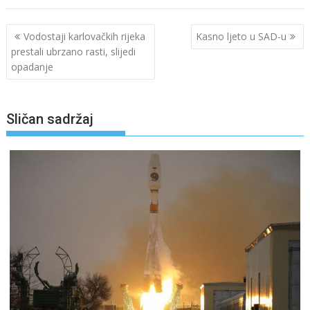
Navigacija
Vodostaji karlovačkih rijeka
Kasno ljeto u SAD-u
objava
prestali ubrzano rasti, slijedi
opadanje
Sličan sadržaj