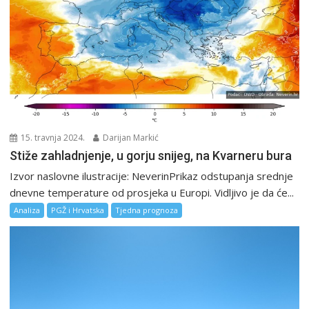
15. travnja 2024.
Darijan Markić
Stiže zahladnjenje, u gorju snijeg, na Kvarneru bura
Izvor naslovne ilustracije: NeverinPrikaz odstupanja srednje
dnevne temperature od prosjeka u Europi. Vidljivo je da će...
Analiza
PGŽ i Hrvatska
Tjedna prognoza