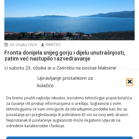
24. ožujka 2024.
RIMETEO
Fronta donijela snijeg gorju i dijelu unutrašnjosti,
zatim već nastupilo razvedravanje
U subotu 23. ožujka je u Zagrebu na postaji Maksimir
izmjerena najviša dnevna temperatura od čak...
Upravljanje pristankom za
PGŽ i Hrvatska
kolačiće
Da bismo pružili najbolje iskustvo, koristimo tehnologije poput kolačića
za čuvanje i/ili pristup informacijama o uređaju. Suglasnost s ovim
tehnologijama će nam omogućiti da obrađujemo podatke kao što su
ponašanje pri pregledavanju ili jedinstveni ID-ovi na ovoj web stranici.
Nepristanak ili povlačenje suglasnosti može negativno utjecati na
određene karakteristike i funkcije.
Email:
rimeteoATyahoo.com