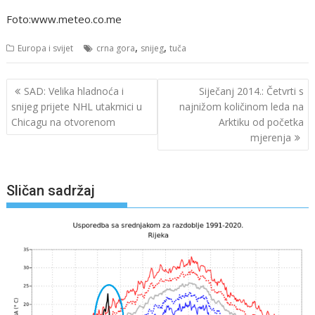
Foto:www.meteo.co.me
,
,
Europa i svijet
crna gora
snijeg
tuča
Navigacija
SAD: Velika hladnoća i
Siječanj 2014.: Četvrti s
objava
snijeg prijete NHL utakmici u
najnižom količinom leda na
Chicagu na otvorenom
Arktiku od početka
mjerenja
Sličan sadržaj