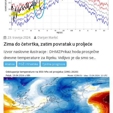
23. travnja 2024.
Darijan Markić
Zima do četvrtka, zatim povratak u proljeće
Izvor naslovne ilustracije : DHMZPrikaz hoda prosječne
dnevne temperature za Rijeku. Vidljivo je da smo se...
Analiza
PGŽ i Hrvatska
Tjedna prognoza