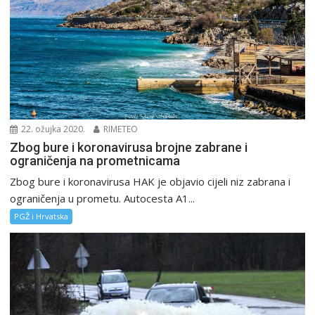
22. ožujka 2020.
RIMETEO
Zbog bure i koronavirusa brojne zabrane i
ograničenja na prometnicama
Zbog bure i koronavirusa HAK je objavio cijeli niz zabrana i
ograničenja u prometu. Autocesta A1...
PGŽ i Hrvatska