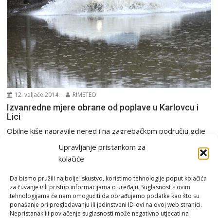
12. veljače 2014.
RIMETEO
Izvanredne mjere obrane od poplave u Karlovcu i
Lici
Obilne kiše napravile nered i na zagrebačkom području gdje
su poplavljene ceste, kuće i podrumi 10.20...
Upravljanje pristankom za
PGŽ i Hrvatska
kolačiće
Da bismo pružili najbolje iskustvo, koristimo tehnologije poput kolačića
za čuvanje i/ili pristup informacijama o uređaju. Suglasnost s ovim
tehnologijama će nam omogućiti da obrađujemo podatke kao što su
ponašanje pri pregledavanju ili jedinstveni ID-ovi na ovoj web stranici.
Nepristanak ili povlačenje suglasnosti može negativno utjecati na