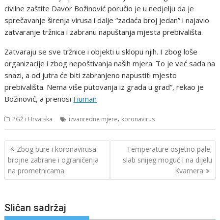
civilne zaštite Davor Božinović poručio je u nedjelju da je
sprečavanje širenja virusa i dalje “zadaća broj jedan” i najavio
zatvaranje tržnica i zabranu napuštanja mjesta prebivališta.
Zatvaraju se sve tržnice i objekti u sklopu njih. I zbog loše
organizacije i zbog nepoštivanja naših mjera. To je već sada na
snazi, a od jutra će biti zabranjeno napustiti mjesto
prebivališta. Nema više putovanja iz grada u grad”, rekao je
Božinović, a prenosi
Fiuman
,
PGŽ i Hrvatska
izvanredne mjere
koronavirus
Navigacija
Zbog bure i koronavirusa
Temperature osjetno pale,
objava
brojne zabrane i ograničenja
slab snijeg moguć i na dijelu
na prometnicama
Kvarnera
Sličan sadržaj