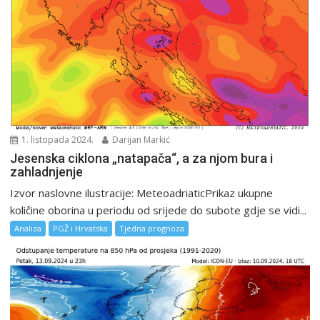
1. listopada 2024.
Darijan Markić
Jesenska ciklona „natapača“, a za njom bura i
zahladnjenje
Izvor naslovne ilustracije: MeteoadriaticPrikaz ukupne
količine oborina u periodu od srijede do subote gdje se vidi...
Analiza
PGŽ i Hrvatska
Tjedna prognoza