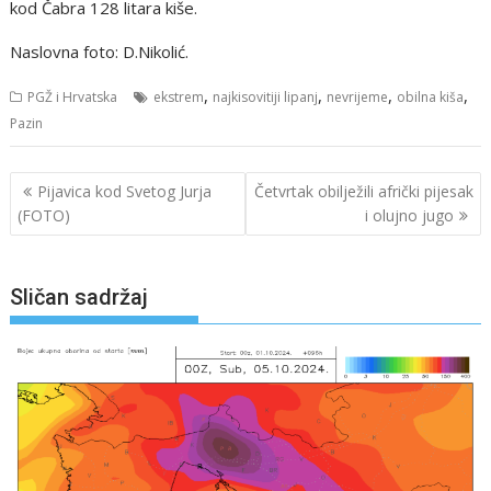
kod Čabra 128 litara kiše.
Naslovna foto: D.Nikolić.
,
,
,
,
PGŽ i Hrvatska
ekstrem
najkisovitiji lipanj
nevrijeme
obilna kiša
Pazin
Navigacija
Pijavica kod Svetog Jurja
Četvrtak obilježili afrički pijesak
objava
(FOTO)
i olujno jugo
Sličan sadržaj