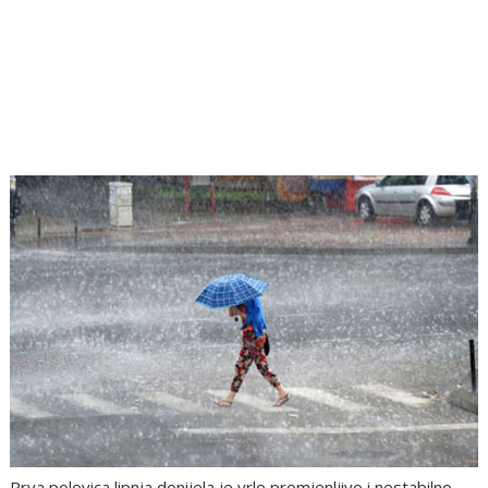
Prva polovica lipnja donijela je vrlo promjenljivo i nestabilno