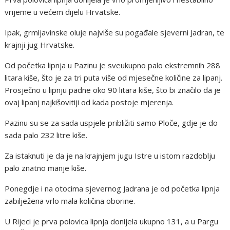
vrijeme u većem dijelu Hrvatske.
Ipak, grmljavinske oluje najviše su pogađale sjeverni Jadran, te
krajnji jug Hrvatske.
Od početka lipnja u Pazinu je sveukupno palo ekstremnih 288
litara kiše, što je za tri puta više od mjesečne količine za lipanj.
Prosječno u lipnju padne oko 90 litara kiše, što bi značilo da je
ovaj lipanj najkišovitiji od kada postoje mjerenja.
Pazinu su se za sada uspjele približiti samo Ploče, gdje je do
sada palo 232 litre kiše.
Za istaknuti je da je na krajnjem jugu Istre u istom razdoblju
palo znatno manje kiše.
Ponegdje i na otocima sjevernog Jadrana je od početka lipnja
zabilježena vrlo mala količina oborine.
U Rijeci je prva polovica lipnja donijela ukupno 131, a u Pargu