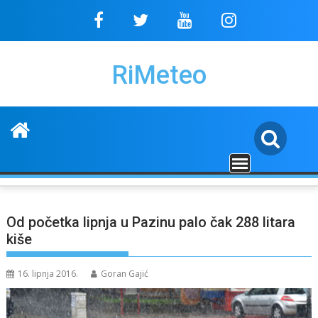
Skip
to
content
RiMeteo
Od početka lipnja u Pazinu palo čak 288 litara
kiše
16. lipnja 2016.
Goran Gajić