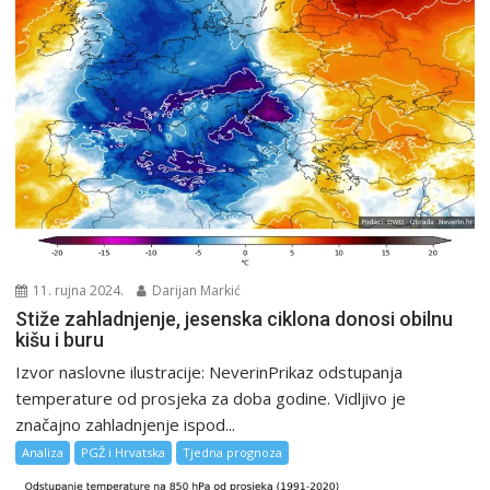
11. rujna 2024.
Darijan Markić
Stiže zahladnjenje, jesenska ciklona donosi obilnu
kišu i buru
Izvor naslovne ilustracije: NeverinPrikaz odstupanja
temperature od prosjeka za doba godine. Vidljivo je
značajno zahladnjenje ispod...
Analiza
PGŽ i Hrvatska
Tjedna prognoza