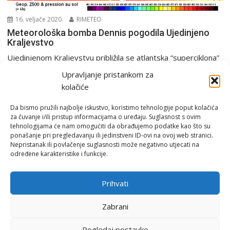
16. veljače 2020.
RIMETEO
Meteorološka bomba Dennis pogodila Ujedinjeno
Kraljevstvo
Ujedinjenom Kraljevstvu približila se atlantska “superciklona”
Dennis koja bi u svom centru mogla imati tlak od...
Upravljanje pristankom za
Europa i svijet
kolačiće
Da bismo pružili najbolje iskustvo, koristimo tehnologije poput kolačića
za čuvanje i/ili pristup informacijama o uređaju. Suglasnost s ovim
tehnologijama će nam omogućiti da obrađujemo podatke kao što su
ponašanje pri pregledavanju ili jedinstveni ID-ovi na ovoj web stranici.
Nepristanak ili povlačenje suglasnosti može negativno utjecati na
određene karakteristike i funkcije.
Email:
rimeteoATyahoo.com
Uvjeti korištenja
Prihvati
Politika privatnosti
Zabrani
Pogledaj postavke