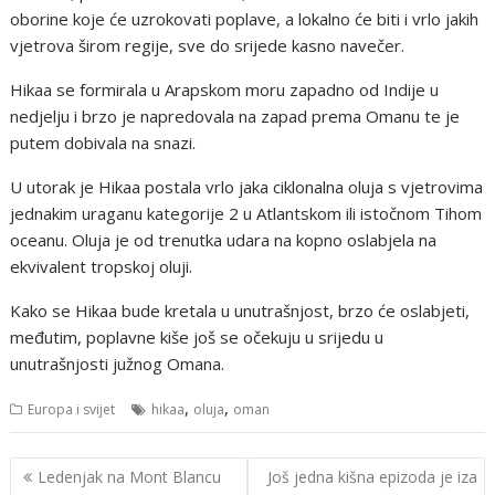
oborine koje će uzrokovati poplave, a lokalno će biti i vrlo jakih
vjetrova širom regije, sve do srijede kasno navečer.
Hikaa se formirala u Arapskom moru zapadno od Indije u
nedjelju i brzo je napredovala na zapad prema Omanu te je
putem dobivala na snazi.
U utorak je Hikaa postala vrlo jaka ciklonalna oluja s vjetrovima
jednakim uraganu kategorije 2 u Atlantskom ili istočnom Tihom
oceanu. Oluja je od trenutka udara na kopno oslabjela na
ekvivalent tropskoj oluji.
Kako se Hikaa bude kretala u unutrašnjost, brzo će oslabjeti,
međutim, poplavne kiše još se očekuju u srijedu u
unutrašnjosti južnog Omana.
,
,
Europa i svijet
hikaa
oluja
oman
Navigacija
Ledenjak na Mont Blancu
Još jedna kišna epizoda je iza