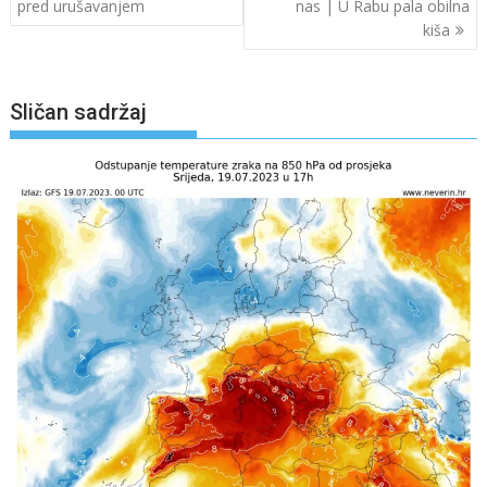
objava
pred urušavanjem
nas | U Rabu pala obilna
kiša
Sličan sadržaj