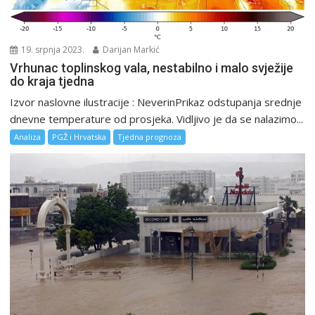
19. srpnja 2023.
Darijan Markić
Vrhunac toplinskog vala, nestabilno i malo svježije
do kraja tjedna
Izvor naslovne ilustracije : NeverinPrikaz odstupanja srednje
dnevne temperature od prosjeka. Vidljivo je da se nalazimo...
Analiza
PGŽ i Hrvatska
Tjedna prognoza