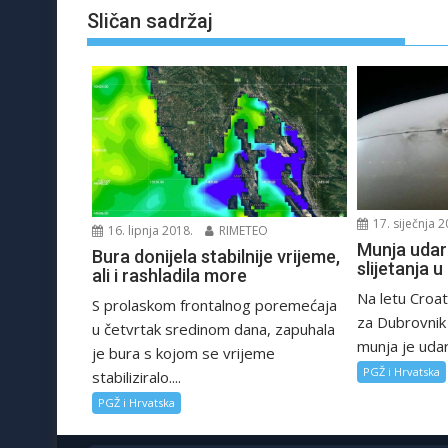
Sličan sadržaj
17. siječnja 2
16. lipnja 2018.
RIMETEO
Munja udari
Bura donijela stabilnije vrijeme,
slijetanja 
ali i rashladila more
Na letu Croati
S prolaskom frontalnog poremećaja
za Dubrovnik
u četvrtak sredinom dana, zapuhala
munja je udari
je bura s kojom se vrijeme
PGŽ i Hrvatska
stabiliziralo....
PGŽ i Hrvatska