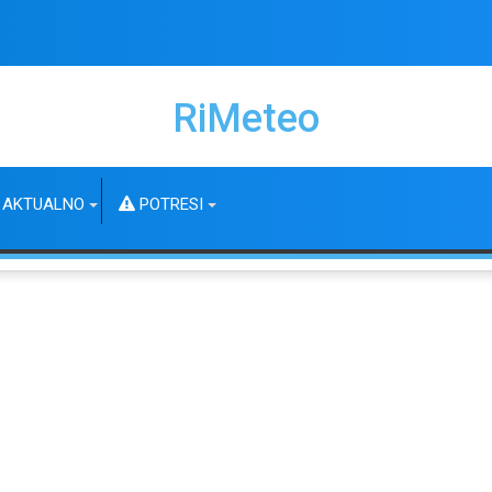
RiMeteo
AKTUALNO
POTRESI