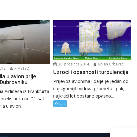
30. prosinca 2014.
Bojan Grbavac
018.
RIMETEO
Uzroci i opasnosti turbulencija
la u avion prije
Prijevoz avionima i dalje je jedan od
u Dubrovniku
najsigurnijih vidova prometa. Ipak, i
a Airlinesa iz Frankfurta
najkraći let postane opasno...
 preksinoć oko 21 sat
Ostalo
la u avion...