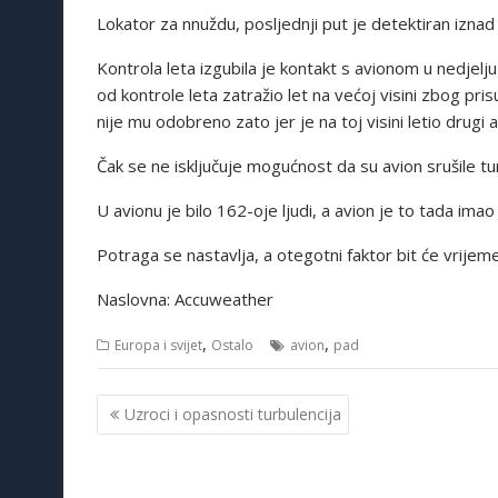
Lokator za nnuždu, posljednji put je detektiran iznad 
Kontrola leta izgubila je kontakt s avionom u nedjelju
od kontrole leta zatražio let na većoj visini zbog pri
nije mu odobreno zato jer je na toj visini letio drugi a
Čak se ne isključuje mogućnost da su avion srušile tu
U avionu je bilo 162-oje ljudi, a avion je to tada imao
Potraga se nastavlja, a otegotni faktor bit će vrijeme
Naslovna: Accuweather
,
,
Europa i svijet
Ostalo
avion
pad
Navigacija
Uzroci i opasnosti turbulencija
objava