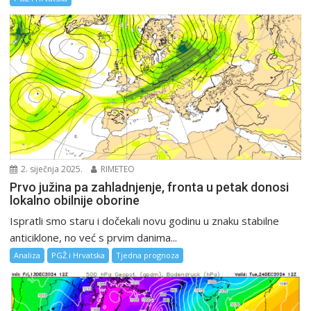
2. siječnja 2025.
RIMETEO
Prvo južina pa zahladnjenje, fronta u petak donosi
lokalno obilnije oborine
Ispratli smo staru i dočekali novu godinu u znaku stabilne
anticiklone, no već s prvim danima...
Analiza
PGŽ i Hrvatska
Tjedna prognoza