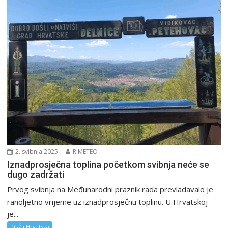
2. svibnja 2025.
RIMETEO
Iznadprosječna toplina početkom svibnja neće se
dugo zadržati
Prvog svibnja na Međunarodni praznik rada prevladavalo je
ranoljetno vrijeme uz iznadprosječnu toplinu. U Hrvatskoj
je...
PGŽ i Hrvatska