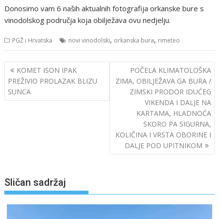
Donosimo vam 6 naših aktualnih fotografija orkanske bure s
vinodolskog područja koja obilježava ovu nedjelju.
,
,
PGŽ i Hrvatska
novi vinodolski
orkanska bura
rimeteo
Navigacija
KOMET ISON IPAK
POČELA KLIMATOLOŠKA
objava
PREŽIVIO PROLAZAK BLIZU
ZIMA, OBILJEŽAVA GA BURA /
SUNCA
ZIMSKI PRODOR IDUĆEG
VIKENDA I DALJE NA
KARTAMA, HLADNOĆA
SKORO PA SIGURNA,
KOLIČINA I VRSTA OBORINE I
DALJE POD UPITNIKOM
Sličan sadržaj