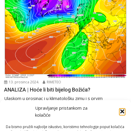
13. prosinca 2024.
RIMETEO
ANALIZA | Hoće li biti bijelog Božića?
Ulaskom u prosinac i u klimatološku zimu i s prvim
emitiranjima filmskog maratona “Sam u kući”...
Upravljanje pristankom za
Analiza
PGŽ i Hrvatska
Tjedna prognoza
kolačiće
Da bismo pružili najbolje iskustvo, koristimo tehnologije poput kolačića